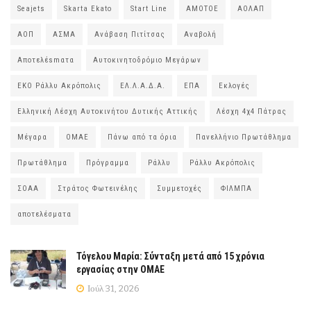
Seajets
Skarta Ekato
Start Line
ΑΜΟΤΟΕ
ΑΟΛΑΠ
ΑΟΠ
ΑΣΜΑ
Ανάβαση Πιτίτσας
Αναβολή
Αποτελέsmατα
Αυτοκινητοδρόμιο Μεγάρων
ΕΚΟ Ράλλυ Ακρόπολις
ΕΛ.Λ.Α.Δ.Α.
ΕΠΑ
Εκλογές
Ελληνική Λέσχη Αυτοκινήτου Δυτικής Αττικής
Λέσχη 4χ4 Πάτρας
Μέγαρα
ΟΜΑΕ
Πάνω από τα όρια
Πανελλήνιο Πρωτάθλημα
Πρωτάθλημα
Πρόγραμμα
Ράλλυ
Ράλλυ Ακρόπολις
ΣΟΑΑ
Στράτος Φωτεινέλης
Συμμετοχές
ΦΙΛΜΠΑ
αποτελέσματα
Τόγελου Μαρία: Σύνταξη μετά από 15 χρόνια
εργασίας στην ΟΜΑΕ
Ιούλ 31, 2026