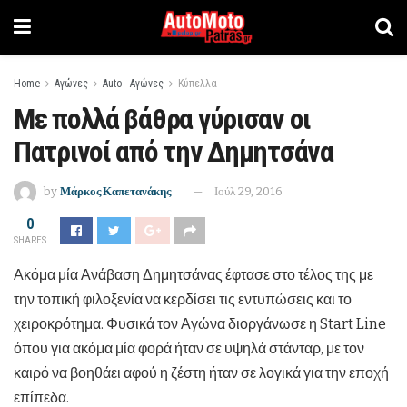
Home
Αγώνες
Auto - Αγώνες
Κύπελλα
Με πολλά βάθρα γύρισαν οι
Πατρινοί από την Δημητσάνα
by
Μάρκος Καπετανάκης
Ιούλ 29, 2016
0
SHARES
Ακόμα μία Ανάβαση Δημητσάνας έφτασε στο τέλος της με
την τοπική φιλοξενία να κερδίσει τις εντυπώσεις και το
χειροκρότημα. Φυσικά τον Αγώνα διοργάνωσε η Start Line
όπου για ακόμα μία φορά ήταν σε υψηλά στάνταρ, με τον
καιρό να βοηθάει αφού η ζέστη ήταν σε λογικά για την εποχή
επίπεδα.