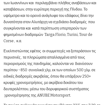
των Ιωαννίνων και περιλαµβάνει πλήθος αναβάσεων και
καταβάσεων, στην ευρύτερη περιοχή της Πίνδου. Το
υψόμετρο και το ορεινό ανάγλυφο του εδάφους δίνει την
δυνατότητα στον Αλυτάρχη να σχεδιάσει διαδρομές που
συγκρίνονται και κατά περίπτωση υπερτερούν των
φημισμένων διαδρομών Targa Florio, Turini, Tour de
Corse , κ.α.
Ευελπιστώντας εφέτος οι συμμετοχές να ξεπεράσουν τις
περυσινές , τα πληρώματα απαλλαγμένα από τους
περιορισμούς της πανδημίας, καλούνται να διανύσουν
περίπου ~850 συνολικά χλµ, εκ των οποίων 500 χλμ. σε
ειδικές διαδροµές ακριβείας, όπου θα υπάρξουν 250+
κρυφές χρονοµετρήσεις, µε ακρίβεια δεκάτου του
δευτερολέπτου, µέσω του δορυφορικού συστήµατος
χρονοµέτρησης της ANUBE Motorsport.