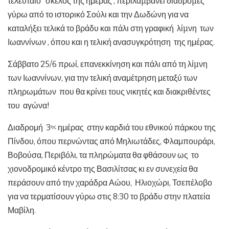
τελευταίο σκέλος της ημέρας , περιλαµβάνει διαδροµές
γύρω από το ιστορικό Σούλι και την Δωδώνη για να
καταλήξει τελικά το βράδυ και πάλι στη γραφική λίµνη των
Ιωαννίνων , όπου και η τελική ανασυγκρότηση της ημέρας.
Σάββατο 25/6 πρωί, επανεκκίνηση και πάλι από τη λίµνη
των Ιωαννίνων, για την τελική αναμέτρηση μεταξύ των
πληρωμάτων που θα κρίνει τους νικητές και διακριθέντες
του αγώνα!
Διαδρομή 3
ημέρας στην καρδιά του εθνικού πάρκου της
ης
Πίνδου, όπου περνώντας από Μηλιωτάδες, Φλαμπουράρι,
Βοβούσα, Περιβόλι, τα πληρώματα θα φθάσουν ως το
χιονοδρομικό κέντρο της Βασιλίτσας κι εν συνεχεία θα
περάσουν από την χαράδρα Αώου, Ηλιοχώρι, Τσεπέλοβο
για να τερματίσουν γύρω στις 8:30 το βράδυ στην πλατεία
Μαβίλη.