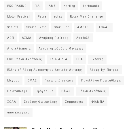
EKO RACING
FIA
IAME
Karting
kartmania
Motor Festival
Patra
rotax
Rotax Max Challenge
Seajets
Skarta Ekato
Start Line
ΑΜΟΤΟΕ
ΑΟΛΑΠ
ΑΟΠ
ΑΣΜΑ
Ανάβαση Πιτίτσας
Αναβολή
Αποτελέsmατα
Αυτοκινητοδρόμιο Μεγάρων
ΕΚΟ Ράλλυ Ακρόπολις
ΕΛ.Λ.Α.Δ.Α.
ΕΠΑ
Εκλογές
Ελληνική Λέσχη Αυτοκινήτου Δυτικής Αττικής
Λέσχη 4χ4 Πάτρας
Μέγαρα
ΟΜΑΕ
Πάνω από τα όρια
Πανελλήνιο Πρωτάθλημα
Πρωτάθλημα
Πρόγραμμα
Ράλλυ
Ράλλυ Ακρόπολις
ΣΟΑΑ
Στράτος Φωτεινέλης
Συμμετοχές
ΦΙΛΜΠΑ
αποτελέσματα