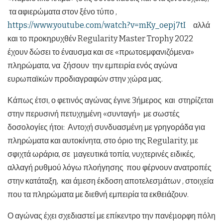
τα αφιερώματα στον ξένο τύπο ,
https://www.youtube.com/watch?v=mKy_oepj7tI
αλλά
και το προκηρυχθέν Regularity Master Trophy 2022
έχουν δώσει το έναυσμα και σε «πρωτοεμφανιζόμενα»
πληρώματα, να ζήσουν την εμπειρία ενός αγώνα
ευρωπαϊκών προδιαγραφών στην χώρα μας.
Κάπως έτσι, ο φετινός αγώνας έγινε 3ήμερος και στηρίζεται
στην περυσινή πετυχημένη «συνταγή» με σωστές
δοσολογίες ήτοι: Αντοχή συνδυασμένη με γρηγοράδα για
πληρώματα και αυτοκίνητα, στο όριο της Regularity, µε
σφιχτά ωράρια, σε µαγευτικά τοπία, νυχτερινές ειδικές,
αλλαγή ρυθμού λόγω πλοήγησης που φέρνουν ανατροπές
στην κατάταξη, και άµεση έκδοση αποτελεσµάτων , στοιχεία
που τα πληρώματα με διεθνή εμπειρία τα εκθειάζουν.
Ο αγώνας έχει σχεδιαστεί με επίκεντρο την πανέµορφη πόλη