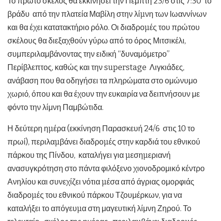
Το πρώτο σκέλος θα εκκινήσει την Πέμπτη 23/6 στις 7:30 το
βράδυ από την πλατεία Μαβίλη στην λίµνη των Ιωαννίνων
και θα έχει κατατακτήριο ρόλο. Οι διαδροµές του πρώτου
σκέλους θα διεξαχθούν γύρω από το όρος Μιτσικέλι,
συμπεριλαμβάνοντας την ειδική “δυναμόμετρο”
Περίβλεπτος, καθώς και την superstage Λιγκιάδες,
ανάβαση που θα οδηγήσει τα πληρώματα στο ομώνυμο
χωριό, όπου και θα έχουν την ευκαιρία να δειπνήσουν με
φόντο την λίμνη Παμβώτιδα.
Η δεύτερη ηµέρα (εκκίνηση Παρασκευή 24/6 στις 10 το
πρωί), περιλαµβάνει διαδροµές στην καρδιά του εθνικού
πάρκου της Πίνδου, καταλήγει για µεσηµεριανή
ανασυγκρότηση στο πάντα φιλόξενο χιονοδρομικό κέντρο
Ανηλίου και συνεχίζει νότια µέσα από άγριας ομορφιάς
διαδροµές του εθνικού πάρκου Τζουμέρκων, για να
καταλήξει το απόγευµα στη μαγευτική λίμνη Ζηρού. Το