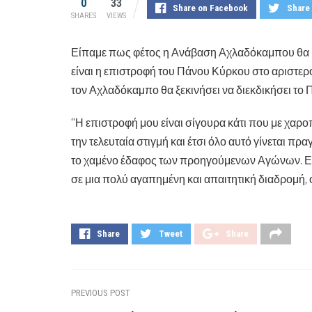
0
33
Share on Facebook
Share 
SHARES
VIEWS
Είπαμε πως φέτος η Ανάβαση Αχλαδόκαμπου θα κ
είναι η επιστροφή του Πάνου Κύρκου στο αριστε
τον Αχλαδόκαμπο θα ξεκινήσει να διεκδικήσει τ
“Η επιστροφή μου είναι σίγουρα κάτι που με χαροπ
την τελευταία στιγμή και έτσι όλο αυτό γίνεται πρ
το χαμένο έδαφος των προηγούμενων Αγώνων. Ελπ
σε μια πολύ αγαπημένη και απαιτητική διαδρομή,
Share
Tweet
Share
PREVIOUS POST