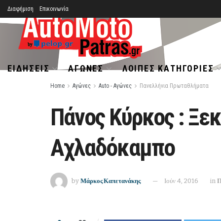
Διαφήμιση
Επικοινωνία
ΕΙΔΉΣΕΙΣ
ΑΓΏΝΕΣ
ΛΟΙΠΈΣ ΚΑΤΗΓΟΡΊΕΣ
Home
Αγώνες
Auto - Αγώνες
Πανελλήνια Πρωταθλήματα
Πάνος Κύρκος : Ξε
Αχλαδόκαμπο
by
Μάρκος Καπετανάκης
Ιούν 4, 2016
in
Π