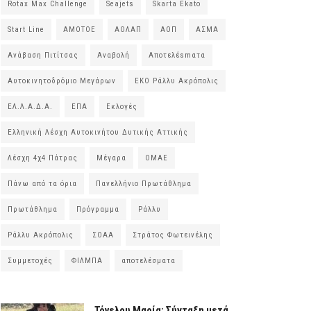
Rotax Max Challenge
Seajets
Skarta Ekato
Start Line
ΑΜΟΤΟΕ
ΑΟΛΑΠ
ΑΟΠ
ΑΣΜΑ
Ανάβαση Πιτίτσας
Αναβολή
Αποτελέsmατα
Αυτοκινητοδρόμιο Μεγάρων
ΕΚΟ Ράλλυ Ακρόπολις
ΕΛ.Λ.Α.Δ.Α.
ΕΠΑ
Εκλογές
Ελληνική Λέσχη Αυτοκινήτου Δυτικής Αττικής
Λέσχη 4χ4 Πάτρας
Μέγαρα
ΟΜΑΕ
Πάνω από τα όρια
Πανελλήνιο Πρωτάθλημα
Πρωτάθλημα
Πρόγραμμα
Ράλλυ
Ράλλυ Ακρόπολις
ΣΟΑΑ
Στράτος Φωτεινέλης
Συμμετοχές
ΦΙΛΜΠΑ
αποτελέσματα
Τόγελου Μαρία: Σύνταξη μετά