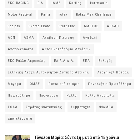
EKO RACING
FIA
IAME
Karting
kartmania
Motor Festival
Patra
rotax
Rotax Max Challenge
Seajets
Skarta Ekato
Start Line
ΑΜΟΤΟΕ
ΑΟΛΑΠ
ΑΟΠ
ΑΣΜΑ
Ανάβαση Πιτίτσας
Αναβολή
Αποτελέsmατα
Αυτοκινητοδρόμιο Μεγάρων
ΕΚΟ Ράλλυ Ακρόπολις
ΕΛ.Λ.Α.Δ.Α.
ΕΠΑ
Εκλογές
Ελληνική Λέσχη Αυτοκινήτου Δυτικής Αττικής
Λέσχη 4χ4 Πάτρας
Μέγαρα
ΟΜΑΕ
Πάνω από τα όρια
Πανελλήνιο Πρωτάθλημα
Πρωτάθλημα
Πρόγραμμα
Ράλλυ
Ράλλυ Ακρόπολις
ΣΟΑΑ
Στράτος Φωτεινέλης
Συμμετοχές
ΦΙΛΜΠΑ
αποτελέσματα
Τόγελου Μαρία: Σύνταξη μετά από 15 χρόνια