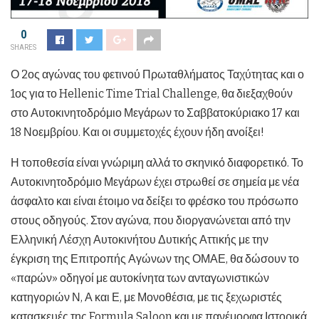
0
SHARES
Ο 2ος αγώνας του φετινού Πρωταθλήματος Ταχύτητας και ο
1ος για το Hellenic Time Trial Challenge, θα διεξαχθούν
στο Αυτοκινητοδρόμιο Μεγάρων το Σαββατοκύριακο 17 και
18 Νοεμβρίου. Και οι συμμετοχές έχουν ήδη ανοίξει!
Η τοποθεσία είναι γνώριμη αλλά το σκηνικό διαφορετικό. Το
Αυτοκινητοδρόμιο Μεγάρων έχει στρωθεί σε σημεία με νέα
άσφαλτο και είναι έτοιμο να δείξει το φρέσκο του πρόσωπο
στους οδηγούς. Στον αγώνα, που διοργανώνεται από την
Ελληνική Λέσχη Αυτοκινήτου Δυτικής Αττικής με την
έγκριση της Επιτροπής Αγώνων της ΟΜΑΕ, θα δώσουν το
«παρών» οδηγοί με αυτοκίνητα των ανταγωνιστικών
κατηγοριών Ν, Α και Ε, με Μονοθέσια, με τις ξεχωριστές
κατασκευές της Formula Saloon και με πανέμορφα Ιστορικά