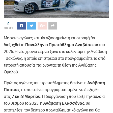
0
SHARES
Με οκτώ αγώνες και μία αξιοσημείωτη επιστροφή θα
διεξαχθεί το
Πανελλήνιο Πρωτάθλημα Αναβάσεων
του
2026. Η νέα χρονιά φέρνει ξανά στο καλεντάρι την Ανάβαση
Τσακώνας, η οποία επιστρέφει στο πρόγραμμα έπειτα από
τετραετή απουσία, παίρνοντας τη θέση της Ανάβασης
Ομαλού.
Πρώτος αγώνας του πρωταθλήματος θα είναι η
Ανάβαση
Πιτίτσας
, η οποία είναι προγραμματισμένη να διεξαχθεί
στις
7 και 8 Μαρτίου
. Η διοργάνωση που έριξε την αυλαία
του θεσμού το 2025, η
Ανάβαση Ελασσόνας
, θα
αποτελέσει τον δεύτερο πρωταθληματικό αγώνα και θα