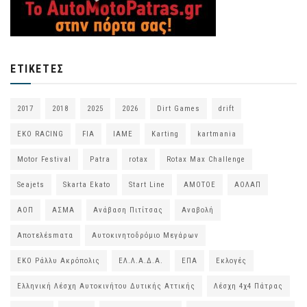
ΕΤΙΚΈΤΕΣ
2017
2018
2025
2026
Dirt Games
drift
EKO RACING
FIA
IAME
Karting
kartmania
Motor Festival
Patra
rotax
Rotax Max Challenge
Seajets
Skarta Ekato
Start Line
ΑΜΟΤΟΕ
ΑΟΛΑΠ
ΑΟΠ
ΑΣΜΑ
Ανάβαση Πιτίτσας
Αναβολή
Αποτελέsmατα
Αυτοκινητοδρόμιο Μεγάρων
ΕΚΟ Ράλλυ Ακρόπολις
ΕΛ.Λ.Α.Δ.Α.
ΕΠΑ
Εκλογές
Ελληνική Λέσχη Αυτοκινήτου Δυτικής Αττικής
Λέσχη 4χ4 Πάτρας