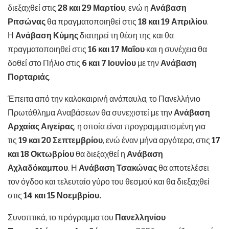
διεξαχθεί στις
28 και 29 Μαρτίου
, ενώ η
Ανάβαση
Ριτσώνας
θα πραγματοποιηθεί στις
18 και 19 Απριλίου
.
Η
Ανάβαση Κύμης
διατηρεί τη θέση της και θα
πραγματοποιηθεί στις
16 και 17 Μαΐου
και η συνέχεια θα
δοθεί στο Πήλιο στις
6 και 7 Ιουνίου
με την
Ανάβαση
Πορταριάς
.
Έπειτα από την καλοκαιρινή ανάπαυλα, το Πανελλήνιο
Πρωτάθλημα Αναβάσεων θα συνεχιστεί με την
Ανάβαση
Αρχαίας Αιγείρας
, η οποία είναι προγραμματισμένη για
τις
19 και 20 Σεπτεμβρίου
, ενώ έναν μήνα αργότερα, στις
17
και 18 Οκτωβρίου
θα διεξαχθεί η
Ανάβαση
Αχλαδόκαμπου
. Η
Ανάβαση Τσακώνας
θα αποτελέσει
τον όγδοο και τελευταίο γύρο του θεσμού και θα διεξαχθεί
στις
14 και 15 Νοεμβρίου.
Συνοπτικά, το πρόγραμμα του
Πανελληνίου