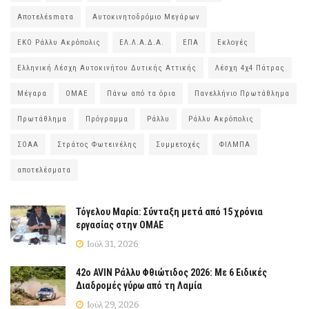
Αποτελέsmατα
Αυτοκινητοδρόμιο Μεγάρων
ΕΚΟ Ράλλυ Ακρόπολις
ΕΛ.Λ.Α.Δ.Α.
ΕΠΑ
Εκλογές
Ελληνική Λέσχη Αυτοκινήτου Δυτικής Αττικής
Λέσχη 4χ4 Πάτρας
Μέγαρα
ΟΜΑΕ
Πάνω από τα όρια
Πανελλήνιο Πρωτάθλημα
Πρωτάθλημα
Πρόγραμμα
Ράλλυ
Ράλλυ Ακρόπολις
ΣΟΑΑ
Στράτος Φωτεινέλης
Συμμετοχές
ΦΙΛΜΠΑ
αποτελέσματα
Τόγελου Μαρία: Σύνταξη μετά από 15 χρόνια
εργασίας στην ΟΜΑΕ
Ιούλ 31, 2026
42ο AVIN Ράλλυ Φθιώτιδος 2026: Με 6 Ειδικές
Διαδρομές γύρω από τη Λαμία
Ιούλ 29, 2026