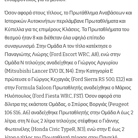
Όσον αφορά στους τίτλους, το Πρωτάθλημα Αναβάσεων και
Ιστορικών Αυτοκινήτων περιλάμβανε Πρωταθλήματα και
Κύπελλα για τις επιμέρους Κλάσεις. Τα Πρωταθλήματα του
θεσμού ήταν 8 και διέθεταν όλα υψηλό επίπεδο
συναγωνισμό. Στην Ομάδα Α τον τίτλο κατέκτησε ο
Παναγιώτης Λιώρης (Ford Escort WRC, A8), ενώ στην
Ομάδα Ν τιτλούχος αναδείχθηκε ο Γιώργος Αργυρίου
(Mitsubishi Lancer EVO IX, N4). Στην Κατηγορία Ε
πρώτευσε ο Γιώργος Κεχαγιάς (Ford Sierra RS 500, E12) και
στην Formula Saloon Πρωταθλητής αναδείχθηκε ο Μάριος
Ηλιόπουλος (Ford Fiesta WRC, FST). Όσον αφορά στα
δίλιτρα της εκάστοτε Ομάδας, ο Σπύρος Βοργιάς (Peugeot
106 S16, A6) αναδείχθηκε Πρωταθλητής στην Ομάδα Α έως 2
λίτρα, στη Ν έως 2 λίτρα τιτλούχος στέφθηκε ο Γιάννης
Φωτεινέλης (Honda Civic TypeR, N3), ενώ στην Ε έως 2
λίτρα ο τίτλος του Πρωταθλητή πέρασε στον Παντελή