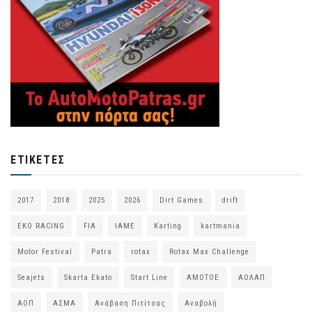
ΕΤΙΚΈΤΕΣ
2017
2018
2025
2026
Dirt Games
drift
EKO RACING
FIA
IAME
Karting
kartmania
Motor Festival
Patra
rotax
Rotax Max Challenge
Seajets
Skarta Ekato
Start Line
ΑΜΟΤΟΕ
ΑΟΛΑΠ
ΑΟΠ
ΑΣΜΑ
Ανάβαση Πιτίτσας
Αναβολή