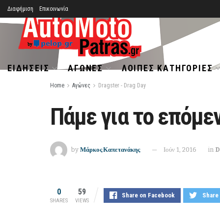
Διαφήμιση
Επικοινωνία
ΕΙΔΉΣΕΙΣ
ΑΓΏΝΕΣ
ΛΟΙΠΈΣ ΚΑΤΗΓΟΡΊΕΣ
Home
Αγώνες
Dragster - Drag Day
Πάμε για το επόμε
by
Μάρκος Καπετανάκης
Ιούν 1, 2016
in
D
0
59
Share on Facebook
Share 
SHARES
VIEWS