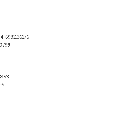
74-6981136176
90799
3453
99