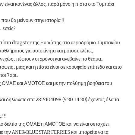
ν είναι κανένας άλλος, παρά μόνο η πίστα στο Τυμπάκι
 που θα μείνουν στην ιστορία !!
 .εσείς?
η πίστα dragster της Ευρώπης στο αεροδρόμιο Τυμπακίου
ταθλήματος για αυτοκίνητα και μοτοσυκλέτες.
εχώς , πέφτουν οι χρόνοι και ανεβαίνει το θέαμα..
ψεις , μιας και η πίστα είναι σε κορυφαίο επίπεδο και απο
ώτοι
7αρι..
ης ΟΜΑΕ και ΑΜΟΤΟΕ και με την πολύτιμη βοήθεια του
 και δηλώνετε στα 2815104098 (9.30-14.30) έχοντας όλα τα
!!!
κό δελτίο της ΟΜΑΕ η ΑΜΟΤΟΕ και να είναι σε ισχύει.
με την ANEK-BLUE STAR FERRIES και μπορείτε να τα