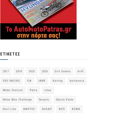
ΕΤΙΚΈΤΕΣ
2017
2018
2025
2026
Dirt Games
drift
EKO RACING
FIA
IAME
Karting
kartmania
Motor Festival
Patra
rotax
Rotax Max Challenge
Seajets
Skarta Ekato
Start Line
ΑΜΟΤΟΕ
ΑΟΛΑΠ
ΑΟΠ
ΑΣΜΑ