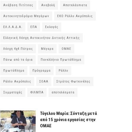
Ανάβαση Πιτίτσας
Αναβολή
Αποτελέsmατα
Αυτοκινητοδρόμιο Μεγάρων
ΕΚΟ Ράλλυ Ακρόπολις
ΕΛ.Λ.Α.Δ.Α.
ΕΠΑ
Εκλογές
Ελληνική Λέσχη Αυτοκινήτου Δυτικής Αττικής
Λέσχη 4χ4 Πάτρας
Μέγαρα
ΟΜΑΕ
Πάνω από τα όρια
Πανελλήνιο Πρωτάθλημα
Πρωτάθλημα
Πρόγραμμα
Ράλλυ
Ράλλυ Ακρόπολις
ΣΟΑΑ
Στράτος Φωτεινέλης
Συμμετοχές
ΦΙΛΜΠΑ
αποτελέσματα
Τόγελου Μαρία: Σύνταξη μετά
από 15 χρόνια εργασίας στην
ΟΜΑΕ