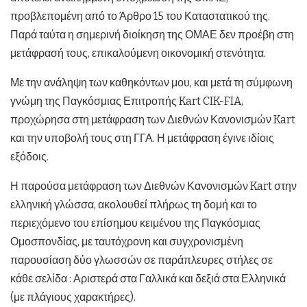
προβλεπομένη από το Άρθρο 15 του Καταστατικού της.
Παρά ταύτα η σημερινή διοίκηση της ΟΜΑΕ δεν προέβη στη
μετάφρασή τους, επικαλούμενη οικονομική στενότητα.
Με την ανάληψη των καθηκόντων μου, και μετά τη σύμφωνη
γνώμη της Παγκόσμιας Επιτροπής Kart CIK-FIA,
προχώρησα στη μετάφραση των Διεθνών Κανονισμών Kart
και την υποβολή τους στη ΓΓΑ. Η μετάφραση έγινε ιδίοις
εξόδοις.
Η παρούσα μετάφραση των Διεθνών Κανονισμών Kart στην
ελληνική γλώσσα, ακολουθεί πλήρως τη δομή και το
περιεχόμενο του επίσημου κειμένου της Παγκόσμιας
Ομοσπονδίας, με ταυτόχρονη και συγχρονισμένη
παρουσίαση δύο γλωσσών σε παράπλευρες στήλες σε
κάθε σελίδα : Αριστερά στα Γαλλικά και δεξιά στα Ελληνικά
(με πλάγιους χαρακτήρες).