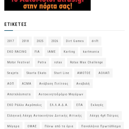
ΕΤΙΚΈΤΕΣ
2017
2018
2025
2026
Dirt Games
drift
EKO RACING
FIA
IAME
Karting
kartmania
Motor Festival
Patra
rotax
Rotax Max Challenge
Seajets
Skarta Ekato
Start Line
ΑΜΟΤΟΕ
ΑΟΛΑΠ
ΑΟΠ
ΑΣΜΑ
Ανάβαση Πιτίτσας
Αναβολή
Αποτελέsmατα
Αυτοκινητοδρόμιο Μεγάρων
ΕΚΟ Ράλλυ Ακρόπολις
ΕΛ.Λ.Α.Δ.Α.
ΕΠΑ
Εκλογές
Ελληνική Λέσχη Αυτοκινήτου Δυτικής Αττικής
Λέσχη 4χ4 Πάτρας
Μέγαρα
ΟΜΑΕ
Πάνω από τα όρια
Πανελλήνιο Πρωτάθλημα