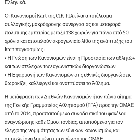
Ελληνικά.
Οι Κανονισμοί Kart της CIK-FIA είναι αποτέλεσμα
συλλογικής, μακρόχρονης συνεργασίας και μεταφορά
πολύτιμης εμπειρίας μεταξύ 138 χωρών για πάνω από 50
χρόνια και αποτελούν ακρογωνιαίο λίθο της ανάπτυξης του
kart παγκοσμίως :
• Η Γνώση των Κανονισμών είναι η Προστασία των αθλητών
και των στελεχών των αγωνιστικών διοργανώσεων.
• Η Εφαρμογή των Κανονισμών στις εθνικές διοργανώσεις
θωρακίζει, καλλιεργεί και αναπτύσσει το Άθλημα.
Η μετάφραση των Διεθνών Κανονισμών ήταν πάγιο αίτημα
της Γενικής Γραμματείας Αθλητισμού (ΓΓΑ) προς την ΟΜΑΕ
από το 2014, προαπαιτούμενο συνοδευτικό του φακέλου
αναγνώρισης κάθε Ομοσπονδίας, απαιτούμενο για τον
έλεγχο της νομιμότητας των εθνικών κανονισμών, και
αποτελεί ανειλημμένη υποχρέωση της ΟΜΑΕ,