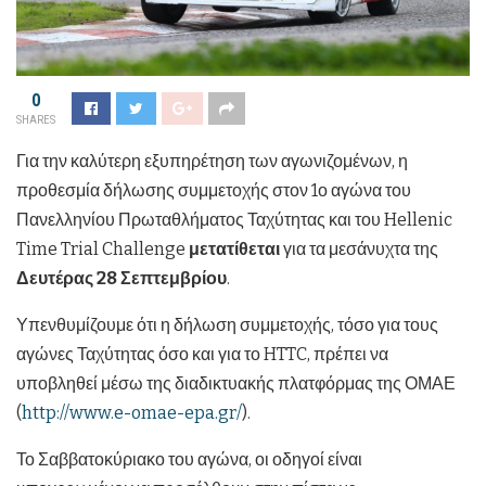
0
SHARES
Για την καλύτερη εξυπηρέτηση των αγωνιζομένων, η
προθεσμία δήλωσης συμμετοχής στον 1ο αγώνα του
Πανελληνίου Πρωταθλήματος Ταχύτητας και του Hellenic
Time Trial Challenge
μετατίθεται
για τα μεσάνυχτα της
Δευτέρας 28 Σεπτεμβρίου
.
Υπενθυμίζουμε ότι η δήλωση συμμετοχής, τόσο για τους
αγώνες Ταχύτητας όσο και για το HTTC, πρέπει να
υποβληθεί μέσω της διαδικτυακής πλατφόρμας της ΟΜΑΕ
(
http://www.e-omae-epa.gr/
).
Το Σαββατοκύριακο του αγώνα, οι οδηγοί είναι