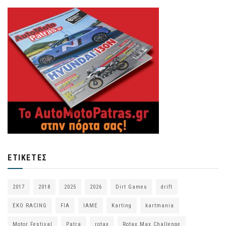
ΕΤΙΚΈΤΕΣ
2017
2018
2025
2026
Dirt Games
drift
EKO RACING
FIA
IAME
Karting
kartmania
Motor Festival
Patra
rotax
Rotax Max Challenge