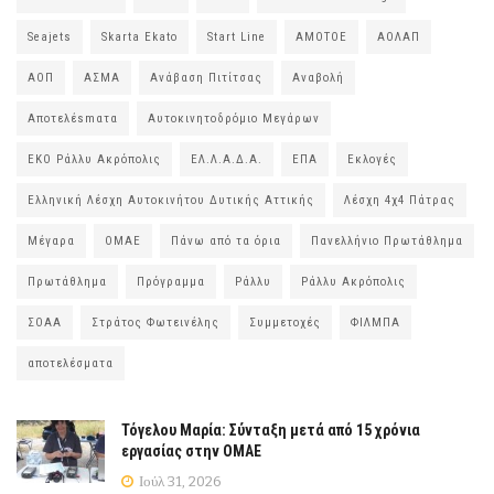
Seajets
Skarta Ekato
Start Line
ΑΜΟΤΟΕ
ΑΟΛΑΠ
ΑΟΠ
ΑΣΜΑ
Ανάβαση Πιτίτσας
Αναβολή
Αποτελέsmατα
Αυτοκινητοδρόμιο Μεγάρων
ΕΚΟ Ράλλυ Ακρόπολις
ΕΛ.Λ.Α.Δ.Α.
ΕΠΑ
Εκλογές
Ελληνική Λέσχη Αυτοκινήτου Δυτικής Αττικής
Λέσχη 4χ4 Πάτρας
Μέγαρα
ΟΜΑΕ
Πάνω από τα όρια
Πανελλήνιο Πρωτάθλημα
Πρωτάθλημα
Πρόγραμμα
Ράλλυ
Ράλλυ Ακρόπολις
ΣΟΑΑ
Στράτος Φωτεινέλης
Συμμετοχές
ΦΙΛΜΠΑ
αποτελέσματα
Τόγελου Μαρία: Σύνταξη μετά από 15 χρόνια
εργασίας στην ΟΜΑΕ
Ιούλ 31, 2026