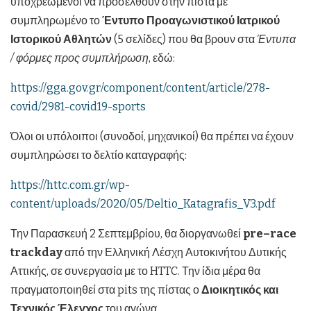
υποχρεωμένοι να προσέλθουν στην πίστα με
συμπληρωμένο το
Έντυπο Προαγωνιστικού Ιατρικού
Ιστορικού Αθλητών
(5 σελίδες) που θα βρουν στα
Έντυπα
/ φόρμες προς συμπλήρωση
, εδώ:
https://gga.gov.gr/component/content/article/278-
covid/2981-covid19-sports
Όλοι οι υπόλοιποι (συνοδοί, μηχανικοί) θα πρέπει να έχουν
συμπληρώσει το δελτίο καταγραφής:
https://httc.com.gr/wp-
content/uploads/2020/05/Deltio_Katagrafis_V3.pdf
Την Παρασκευή 2 Σεπτεμβρίου, θα διοργανωθεί
pre
–
race
trackday
από την Ελληνική Λέσχη Αυτοκινήτου Δυτικής
Αττικής, σε συνεργασία με το HTTC. Την ίδια μέρα θα
πραγματοποιηθεί στα pits της πίστας ο
Διοικητικός
και
Τεχνικός Έλεγχος
του αγώνα.