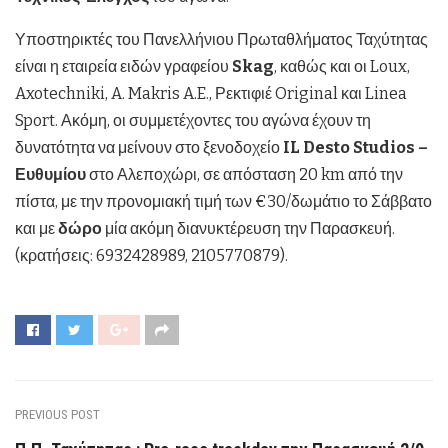
Υποστηρικτές του Πανελλήνιου Πρωταθλήματος Ταχύτητας
είναι η εταιρεία ειδών γραφείου
Skag
, καθώς και οι Loux,
Axotechniki, A. Makris A.E., Ρεκτιφιέ Original και Linea
Sport. Ακόμη, οι συμμετέχοντες του αγώνα έχουν τη
δυνατότητα να μείνουν στο ξενοδοχείο
IL D
esto
Studios
–
Ευθυμίου
στο Αλεποχώρι, σε απόσταση 20 km από την
πίστα, με την προνομιακή τιμή των €30/δωμάτιο το Σάββατο
και με
δώρο
μία ακόμη διανυκτέρευση την Παρασκευή.
(κρατήσεις: 6932428989, 2105770879).
PREVIOUS POST