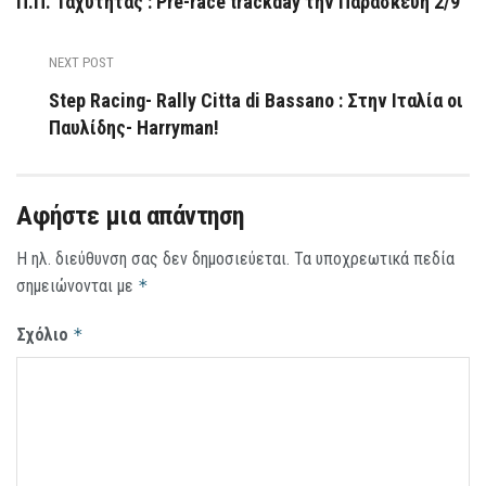
Π.Π. Ταχύτητας : Pre-race trackday την Παρασκευή 2/9
NEXT POST
Step Racing- Rally Citta di Bassano : Στην Ιταλία οι
Παυλίδης- Harryman!
Αφήστε μια απάντηση
Η ηλ. διεύθυνση σας δεν δημοσιεύεται.
Τα υποχρεωτικά πεδία
σημειώνονται με
*
Σχόλιο
*