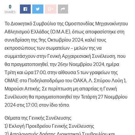
0
SHARES
Το Διοικητικό Συμβούλιο της Ομοσπονδίας Μηχανοκίνητου
Αθλητισμού Ελλάδος (Ο.Μ.Α.Ε), όπως αποφασίστηκε στη
συνεδρίαση της 9ης Οκτωβρίου 2024, καλεί τους
εκπροσώπους των σωματείων – μελών της να
συμμετάσχουν στην Γενική Αρχαιρεσιακή Συνέλευση, που
θα πραγματοποιηθεί, την 26ην Νοεμβρίου 2024, ημέρα
Τρίτη και ώρα 17:00, στην αίθουσα 5 των γραφείων της
ΟΜΑΕ στο Ποδηλατοδρόμιο του ΟΑΚΑ, Λ. Σπύρου Λούη 1,
Μαρούσι Αττικής. Σε περίπτωση μη απαρτίας η Γενική
Συνέλευση θα πραγματοποιηθεί την Τετάρτη 27 Νοεμβρίου
2024 στις 17:00, στον ίδιο τόπο.
Θέματα της Γενικής Συνέλευσης
1) Εκλογή Προεδρείου Γενικής Συνέλευσης
2) Απολογισμός δράσης Διοικητικού Συμβουλίου και