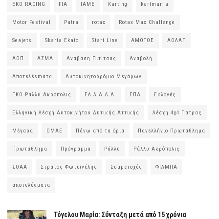
EKO RACING
FIA
IAME
Karting
kartmania
Motor Festival
Patra
rotax
Rotax Max Challenge
Seajets
Skarta Ekato
Start Line
ΑΜΟΤΟΕ
ΑΟΛΑΠ
ΑΟΠ
ΑΣΜΑ
Ανάβαση Πιτίτσας
Αναβολή
Αποτελέsmατα
Αυτοκινητοδρόμιο Μεγάρων
ΕΚΟ Ράλλυ Ακρόπολις
ΕΛ.Λ.Α.Δ.Α.
ΕΠΑ
Εκλογές
Ελληνική Λέσχη Αυτοκινήτου Δυτικής Αττικής
Λέσχη 4χ4 Πάτρας
Μέγαρα
ΟΜΑΕ
Πάνω από τα όρια
Πανελλήνιο Πρωτάθλημα
Πρωτάθλημα
Πρόγραμμα
Ράλλυ
Ράλλυ Ακρόπολις
ΣΟΑΑ
Στράτος Φωτεινέλης
Συμμετοχές
ΦΙΛΜΠΑ
αποτελέσματα
Τόγελου Μαρία: Σύνταξη μετά από 15 χρόνια