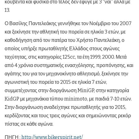
κουβέντα και φυσικά στο τέλος δεν έφυγε με 3 “ναι” αλλά με
13.
Ο Βασίλης Παντελεάκης γεννήθηκε τον Νοέμβριο του 2007
και ξεκίνησε την αθλητική του πορεία σε ηλικία 3 ετών, με
καθοδήγηση από τον πατέρα του Χρήστο Παντελεάκη, ο
οποίος υπήρξε πρωταθλητής Ελλάδος στους αγώνες
ταχύτητας, στις κατηγορίες 125cc, τα έτη 1999, 2000. Μετά
από 4 χρόνια συστηματικής ενασχόλησης, προπόνησης, και
αγάπης του για τον μηχανοκίνητο αθλητισμό, ξεκίνησε την
αγωνιστική του πορεία το 2015 σε ηλικία 7 ετών,
συμμετέχοντας στην διοργάνωση MiniGP, στην κατηγορία
KidGP με μηχανάκια τύπου minimoto, με παιδιά 7-10 ετών.
Στην διοργάνωση αναδείχτηκε πρωταθλητής για το 2015,
κερδίζοντας και τους τρεις αγώνες και σημειώνοντας ρεκόρ
πίστας σε κάθε αγώνα.
ΠΗΓΗ :
http://www.bikerspirit.net/