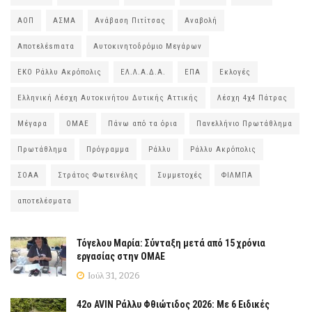
ΑΟΠ
ΑΣΜΑ
Ανάβαση Πιτίτσας
Αναβολή
Αποτελέsmατα
Αυτοκινητοδρόμιο Μεγάρων
ΕΚΟ Ράλλυ Ακρόπολις
ΕΛ.Λ.Α.Δ.Α.
ΕΠΑ
Εκλογές
Ελληνική Λέσχη Αυτοκινήτου Δυτικής Αττικής
Λέσχη 4χ4 Πάτρας
Μέγαρα
ΟΜΑΕ
Πάνω από τα όρια
Πανελλήνιο Πρωτάθλημα
Πρωτάθλημα
Πρόγραμμα
Ράλλυ
Ράλλυ Ακρόπολις
ΣΟΑΑ
Στράτος Φωτεινέλης
Συμμετοχές
ΦΙΛΜΠΑ
αποτελέσματα
Τόγελου Μαρία: Σύνταξη μετά από 15 χρόνια
εργασίας στην ΟΜΑΕ
Ιούλ 31, 2026
42ο AVIN Ράλλυ Φθιώτιδος 2026: Με 6 Ειδικές