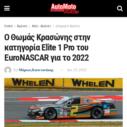
Home
Αγώνες
Auto - Αγώνες
Διάφοροι Αγώνες
Ο Θωμάς Κρασώνης στην
κατηγορία Elite 1 Pro του
EuroNASCAR για το 2022
by
Μάρκος Καπετανάκης
Δεκ 23, 2021