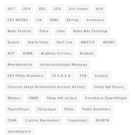
2017
2018
2025
2026
Dirt Games
drift
EKO RACING
FIA
IAME
Karting
kartmania
Motor Festival
Patra
rotax
Rotax Max Challenge
Seajets
Skarta Ekato
Start Line
ΑΜΟΤΟΕ
ΑΟΛΑΠ
ΑΟΠ
ΑΣΜΑ
Ανάβαση Πιτίτσας
Αναβολή
Αποτελέsmατα
Αυτοκινητοδρόμιο Μεγάρων
ΕΚΟ Ράλλυ Ακρόπολις
ΕΛ.Λ.Α.Δ.Α.
ΕΠΑ
Εκλογές
Ελληνική Λέσχη Αυτοκινήτου Δυτικής Αττικής
Λέσχη 4χ4 Πάτρας
Μέγαρα
ΟΜΑΕ
Πάνω από τα όρια
Πανελλήνιο Πρωτάθλημα
Πρωτάθλημα
Πρόγραμμα
Ράλλυ
Ράλλυ Ακρόπολις
ΣΟΑΑ
Στράτος Φωτεινέλης
Συμμετοχές
ΦΙΛΜΠΑ
αποτελέσματα