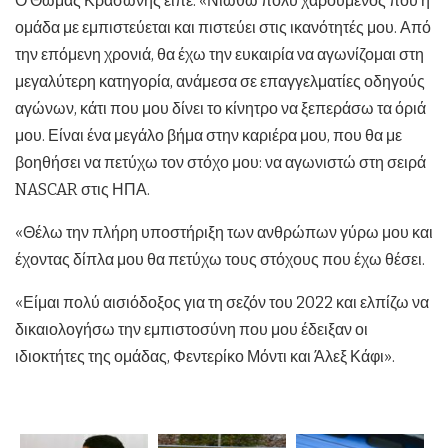
Ο Θωμάς Κρασώνης είπε: «Νιώθω πολύ χαρούμενος που η
ομάδα με εμπιστεύεται και πιστεύει στις ικανότητές μου. Από
την επόμενη χρονιά, θα έχω την ευκαιρία να αγωνίζομαι στη
μεγαλύτερη κατηγορία, ανάμεσα σε επαγγελματίες οδηγούς
αγώνων, κάτι που μου δίνει το κίνητρο να ξεπεράσω τα όριά
μου. Είναι ένα μεγάλο βήμα στην καριέρα μου, που θα με
βοηθήσει να πετύχω τον στόχο μου: να αγωνιστώ στη σειρά
NASCAR στις ΗΠΑ.
«Θέλω την πλήρη υποστήριξη των ανθρώπων γύρω μου και
έχοντας δίπλα μου θα πετύχω τους στόχους που έχω θέσει.
«Είμαι πολύ αισιόδοξος για τη σεζόν του 2022 και ελπίζω να
δικαιολογήσω την εμπιστοσύνη που μου έδειξαν οι
ιδιοκτήτες της ομάδας, Φεντερίκο Μόντι και Άλεξ Κάφι».