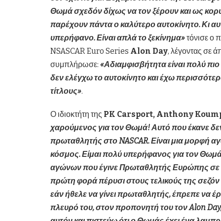
Θωμά σχεδόν δίχως να τον ξέρουν και ως κορυ
παρέχουν πάντα ο καλύτερο αυτοκίνητο. Κι αυ
υπερήφανο. Είναι απλά το ξεκίνημα»
τόνισε ο 
NSASCAR Euro Series
Alon
Day
, λέγοντας σε ά
συμπλήρωσε:
«Αδιαμφισβήτητα είναι πολύ πιο
δεν ελέγχω το αυτοκίνητο και έχω περισσότε
τίτλους»
.
Ο ιδιοκτήτη της
PK
Carsport,
Anthony
Koum
χαρούμενος για τον Θωμά! Αυτό που έκανε δεν 
πρωταθλητής στο
NASCAR. Είναι μια μορφή 
κόσμος. Είμαι πολύ υπερήφανος για τον Θωμά 
αγώνων που έγινε Πρωταθλητής Ευρώπης σε 
πρώτη φορά πέρυσι στους τελικούς της σεζόν
εάν ήθελε να γίνει πρωταθλητής, έπρεπε να έρ
πλευρό του, στον προπονητή του τον
Alon
Day
αυτόν και πιστεύω ότι ο Θωμάς έχει ένα λαμπ