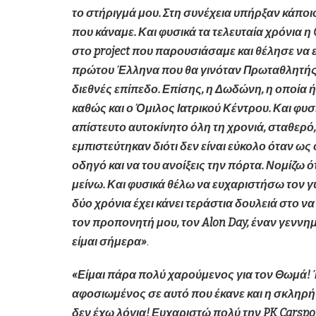
το στήριγμά μου. Στη συνέχεια υπήρξαν κάποιο
που κάναμε. Και φυσικά τα τελευταία χρόνια η
στο
project που παρουσιάσαμε και θέλησε να 
πρώτου Έλληνα που θα γινόταν Πρωταθλητής κ
διεθνές επίπεδο. Επίσης, η Δωδώνη, η οποία 
καθώς και ο Όμιλος Ιατρικού Κέντρου. Και φυσ
απίστευτο αυτοκίνητο όλη τη χρονιά, σταθερό,
εμπιστεύτηκαν διότι δεν είναι εύκολο όταν ως
οδηγό και να του ανοίξεις την πόρτα. Νομίζω ό
μείνω. Και φυσικά θέλω να ευχαριστήσω τον γ
δύο χρόνια έχει κάνει τεράστια δουλειά στο να
τον προπονητή μου, τον
Alon
Day, έναν γεννη
είμαι σήμερα»
.
«Είμαι πάρα πολύ χαρούμενος για τον Θωμά! 
αφοσιωμένος σε αυτό που έκανε και η σκληρή 
δεν έχω λόγια! Ευχαριστώ πολύ την
PK
Carspo