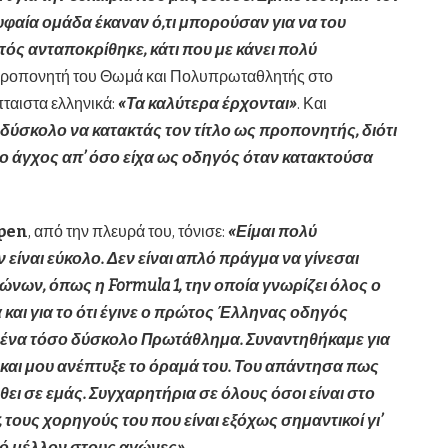
φαία ομάδα έκαναν ό,τι μπορούσαν για να του
τός ανταποκρίθηκε, κάτι που με κάνει πολύ
προπονητή του Θωμά και Πολυπρωταθλητής στο
πταιστα ελληνικά:
«Τα καλύτερα έρχονται»
. Και
 δύσκολο να κατακτάς τον τίτλο ως προπονητής, διότι
ρο άγχος απ’ όσο είχα ως οδηγός όταν κατακτούσα
pen
, από την πλευρά του, τόνισε:
«Είμαι πολύ
είναι εύκολο. Δεν είναι απλό πράγμα να γίνεσαι
αγώνων, όπως η
Formula 1, την οποία γνωρίζει όλος ο
και για το ότι έγινε ο πρώτος Έλληνας οδηγός
ένα τόσο δύσκολο Πρωτάθλημα. Συναντηθήκαμε για
 και μου ανέπτυξε το όραμά του. Του απάντησα πως
θει σε εμάς. Συγχαρητήρια σε όλους όσοι είναι στο
, τους χορηγούς του που είναι εξόχως σημαντικοί γι’
ρό μέλλον στους αγώνες»
.