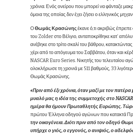
χρόνια. Ενός ονείρου που μπορεί να φάνταζε μακρ
όμοια της οποίας δεν έχει ζήσει ο ελληνικός μηχα
Ο
Θωμάς Κρασώνης
έκανε ό,τι ακριβώς έπρεπε
του Zolder στο Βέλγιο, ανταποκρίθηκε κατ’ απόλυ
ανέβηκε στο τρίτο σκαλί του βάθρου, κατακτώντας 
χέρι από το απόγευμα του Σαββάτου, όταν και κέ
NASCAR Euro Series. Νικητής του τελευταίου αγώ
ολοκλήρωσε τη χρονιά με 511 βαθμούς, 33 λιγότ
Θωμάς Κρασώνης.
«Πριν από έξι χρόνια, όταν μαζί με τον πατέρα
μυαλό μας η ιδέα της συμμετοχής στο
NASCA
ημέρα θα ήμουν Πρωταθλητής Ευρώπης. Τώρα 
πρώτου Έλληνα οδηγού αγώνων που κατακτά Πρ
την οικογένεια. Διότι πριν από τον οδηγό Θωμά
υπήρχε ο γιός, ο εγγονός, ο ανιψιός, ο αδελφός 