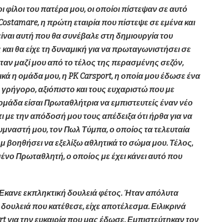
ι φίλοι του πατέρα μου, οι οποίοι πίστεψαν σε αυτό
Costamare, η πρώτη εταιρία που πίστεψε σε εμένα και
είναι αυτή που θα συνέβαλε στη δημιουργία του
αι θα είχε τη δυναμική για να πρωταγωνιστήσει σε
ήταν μαζί μου από το τέλος της περασμένης σεζόν,
ικά η ομάδα μου, η
PK
Carsport, η οποία μου έδωσε ένα
 γρήγορο, αξιόπιστο και τους ευχαριστώ που με
 ομάδα είσαι Πρωταθλήτρια να εμπιστευτείς έναν νέο
τι με την απόδοσή μου τους απέδειξα ότι ήρθα για να
υμναστή μου, τον Πωλ Τύμπα, ο οποίος τα τελευταία
 μ βοηθήσει να εξελίξω αθλητικά το σώμα μου. Τέλος,
μένο Πρωταθλητή, ο οποίος με έχει κάνει αυτό που
Έκανε εκπληκτική δουλειά φέτος. Ήταν απόλυτα
δουλειά που κατέθεσε, είχε αποτέλεσμα. Ειλικρινά
rt για την ευκαιρία που μας έδωσε. Εμπιστεύτηκαν τον