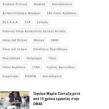
Ανάβαση Πιτίτσας
Αναβολή
Αποτελέsmατα
Αυτοκινητοδρόμιο Μεγάρων
ΕΚΟ Ράλλυ Ακρόπολις
ΕΛ.Λ.Α.Δ.Α.
ΕΠΑ
Εκλογές
Ελληνική Λέσχη Αυτοκινήτου Δυτικής Αττικής
Λέσχη 4χ4 Πάτρας
Μέγαρα
ΟΜΑΕ
Πάνω από τα όρια
Πανελλήνιο Πρωτάθλημα
Πρωτάθλημα
Πρόγραμμα
Ράλλυ
Ράλλυ Ακρόπολις
ΣΟΑΑ
Στράτος Φωτεινέλης
Συμμετοχές
ΦΙΛΜΠΑ
αποτελέσματα
Τόγελου Μαρία: Σύνταξη μετά
από 15 χρόνια εργασίας στην
ΟΜΑΕ