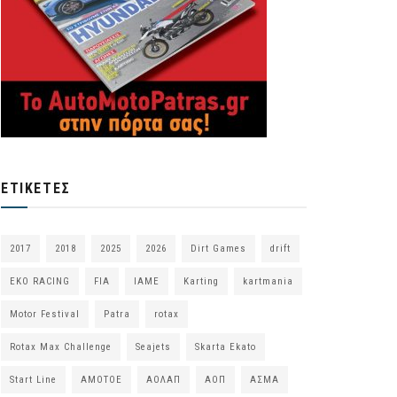
ΕΤΙΚΈΤΕΣ
2017
2018
2025
2026
Dirt Games
drift
EKO RACING
FIA
IAME
Karting
kartmania
Motor Festival
Patra
rotax
Rotax Max Challenge
Seajets
Skarta Ekato
Start Line
ΑΜΟΤΟΕ
ΑΟΛΑΠ
ΑΟΠ
ΑΣΜΑ