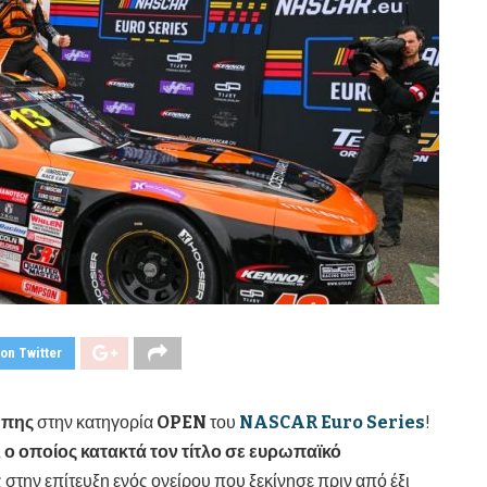
on Twitter
ώπης
στην κατηγορία
OPEN
του
NASCAR
Euro
Series
!
ο οποίος κατακτά τον τίτλο σε ευρωπαϊκό
ς στην επίτευξη ενός ονείρου που ξεκίνησε πριν από έξι