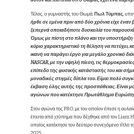
Τέλος, ο γυμναστής του Θωμά,
Πωλ Τύμπας
, υπ
ήρθε σε εμένα πριν από δύο χρόνια είχε έναν
ξεπερνά οποιαδήποτε δυσκολία του παρουσιάζε
Όμως με πίστη στο πλάνο και την υποστήριξη 
κύριο χαρακτηριστικό τη θέληση να πετύχει, 
ικανή να παράγει έργο για μεγάλο χρονικό δ
NASCAR, με την υψηλή πίεση, τις θερμοκρασίες
επίπεδο της φυσικής κατάστασής του και σήμ
μοναδικές στιγμές δίπλα του. Είμαι πολύ συγκ
έκβαση όλης αυτής της προσπάθειας. Είναι μ
αγώνων που κατέκτησε Πρωτάθλημα Ευρώπη
Στον αγώνα της PRO, με τον οποίον έπεσε η αυλαί
έπειτα από χτύπημα που δέχθηκε από τον Liam He
οποίος κατέκτησε τον δεύτερο συνεχόμενο τίτλο το
2025.