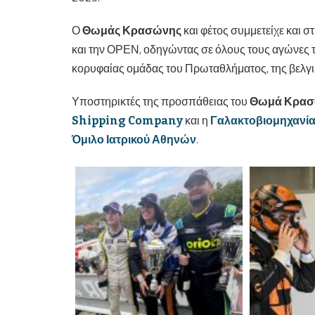
Ο
Θωμάς Κρασώνης
και φέτος συμμετείχε και σ
και την ΟΡΕΝ, οδηγώντας σε όλους τους αγώνες 
κορυφαίας ομάδας του Πρωταθλήματος, της βελγ
Υποστηρικτές της προσπάθειας του
Θωμά Κρα
Shipping
Company
και η
Γαλακτοβιομηχανί
Όμιλο Ιατρικού Αθηνών
.