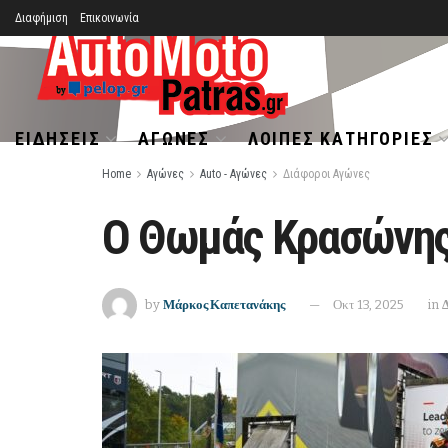
Διαφήμιση
Επικοινωνία
ΕΙΔΉΣΕΙΣ
ΑΓΏΝΕΣ
ΛΟΙΠΈΣ ΚΑΤΗΓΟΡΊΕΣ
Home
Αγώνες
Auto - Αγώνες
Διάφοροι Αγώνες
Ο Θωμάς Κρασώνης
by
Μάρκος Καπετανάκης
Οκτ 13, 2025
in