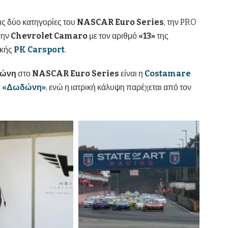
τις δύο κατηγορίες του
NASCAR
Euro
Series
, την PRO
την
Chevrolet
Camaro
με τον αριθμό
«13»
της
ικής
PK
Carsport
.
σώνη
στο
NASCAR
Euro
Series
είναι η
Costamare
α «Δωδώνη»
, ενώ η ιατρική κάλυψη παρέχεται από τον