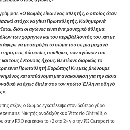
ογράμμισε:
«Ο Θωμάς είναι ένας αθλητής, ο οποίος όταν
 βασικό στόχο: να γίνει Πρωταθλητής. Καθημερινά
ται, διότι οι αγώνες είναι ένα μοναχικό άθλημα.
όλων των χορηγών και του περιβάλλοντός του, και με
κατάφερε να μετατρέψει το σώμα του σε μια μηχανή
ιάστημα, στις δύσκολες συνθήκες των αγώνων του
 και τους έντονους ήχους. Βελτίωνε διαρκώς το
ερα είναι Πρωταθλητή Ευρώπης! Κι εμείς βιώνουμε
ινημένος και αισθάνομαι μια ανακούφιση για την αίσια
οναδικό να έχεις δίπλα σου τον πρώτο Έλληνα οδηγό
ς»
.
α της σεζόν, ο Θωμάς εγκατέλειψε στον δεύτερο γύρο,
zemans. Νικητής αναδείχθηκε ο Vittorio Ghirelli, ο
υ στην PRO και έκανε το «2 στα 2» για την PK Carsport το