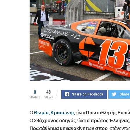
0
48
Share on Facebook
Share 
SHARES
VIEWS
Ο
Θωμάς Κρασώνης
είναι
Πρωταθλητής Ευρ
Ο
23άχρονος οδηγός
είναι
ο πρώτος Έλληνας, 
Πρωτάθλημα μηχανοκίνητων σπορ
, φτάνοντα