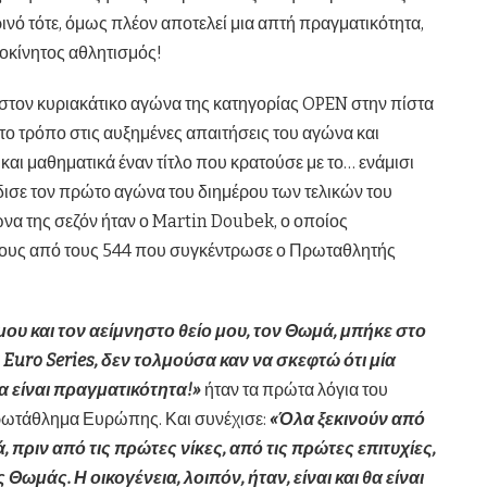
ινό τότε, όμως πλέον αποτελεί μια απτή πραγματικότητα,
νοκίνητος αθλητισμός!
 στον κυριακάτικο αγώνα της κατηγορίας OPEN στην πίστα
το τρόπο στις αυξημένες απαιτήσεις του αγώνα και
και μαθηματικά έναν τίτλο που κρατούσε με το… ενάμισι
ρδισε τον πρώτο αγώνα του διημέρου των τελικών του
να της σεζόν ήταν ο Martin Doubek, ο οποίος
ερους από τους 544 που συγκέντρωσε ο Πρωταθλητής
 μου και τον αείμνηστο θείο μου, τον Θωμά, μπήκε στο
R
Euro
Series, δεν τολμούσα καν να σκεφτώ ότι μία
είναι πραγματικότητα!»
ήταν τα πρώτα λόγια του
ωτάθλημα Ευρώπης. Και συνέχισε:
«Όλα ξεκινούν από
, πριν από τις πρώτες νίκες, από τις πρώτες επιτυχίες,
Θωμάς. Η οικογένεια, λοιπόν, ήταν, είναι και θα είναι