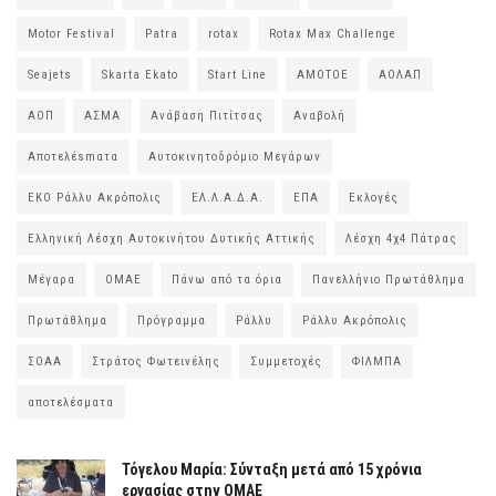
Motor Festival
Patra
rotax
Rotax Max Challenge
Seajets
Skarta Ekato
Start Line
ΑΜΟΤΟΕ
ΑΟΛΑΠ
ΑΟΠ
ΑΣΜΑ
Ανάβαση Πιτίτσας
Αναβολή
Αποτελέsmατα
Αυτοκινητοδρόμιο Μεγάρων
ΕΚΟ Ράλλυ Ακρόπολις
ΕΛ.Λ.Α.Δ.Α.
ΕΠΑ
Εκλογές
Ελληνική Λέσχη Αυτοκινήτου Δυτικής Αττικής
Λέσχη 4χ4 Πάτρας
Μέγαρα
ΟΜΑΕ
Πάνω από τα όρια
Πανελλήνιο Πρωτάθλημα
Πρωτάθλημα
Πρόγραμμα
Ράλλυ
Ράλλυ Ακρόπολις
ΣΟΑΑ
Στράτος Φωτεινέλης
Συμμετοχές
ΦΙΛΜΠΑ
αποτελέσματα
Τόγελου Μαρία: Σύνταξη μετά από 15 χρόνια
εργασίας στην ΟΜΑΕ