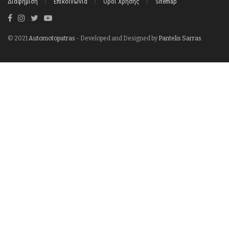
Διαφήμιση
Επικοινωνία
Όροι Χρήσης
Sitemap
© 2021
Automotopatras
- Developed and Designed by
Pantelis Sarras
.