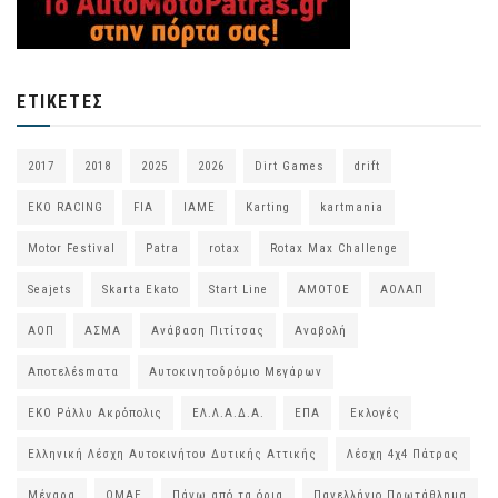
ΕΤΙΚΈΤΕΣ
2017
2018
2025
2026
Dirt Games
drift
EKO RACING
FIA
IAME
Karting
kartmania
Motor Festival
Patra
rotax
Rotax Max Challenge
Seajets
Skarta Ekato
Start Line
ΑΜΟΤΟΕ
ΑΟΛΑΠ
ΑΟΠ
ΑΣΜΑ
Ανάβαση Πιτίτσας
Αναβολή
Αποτελέsmατα
Αυτοκινητοδρόμιο Μεγάρων
ΕΚΟ Ράλλυ Ακρόπολις
ΕΛ.Λ.Α.Δ.Α.
ΕΠΑ
Εκλογές
Ελληνική Λέσχη Αυτοκινήτου Δυτικής Αττικής
Λέσχη 4χ4 Πάτρας
Μέγαρα
ΟΜΑΕ
Πάνω από τα όρια
Πανελλήνιο Πρωτάθλημα