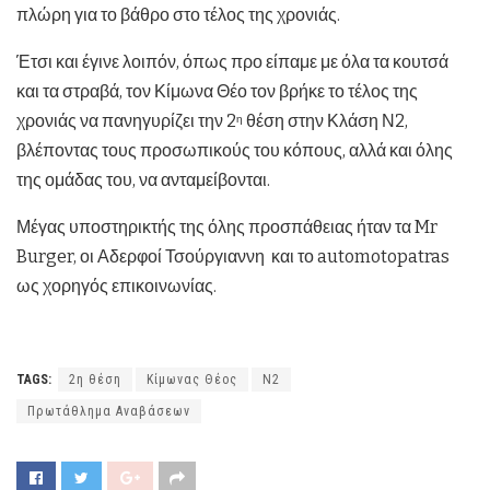
πλώρη για το βάθρο στο τέλος της χρονιάς.
Έτσι και έγινε λοιπόν, όπως προ είπαμε με όλα τα κουτσά
και τα στραβά, τον Κίμωνα Θέο τον βρήκε το τέλος της
χρονιάς να πανηγυρίζει την 2
θέση στην Κλάση Ν2,
η
βλέποντας τους προσωπικούς του κόπους, αλλά και όλης
της ομάδας του, να ανταμείβονται.
Μέγας υποστηρικτής της όλης προσπάθειας ήταν τα Mr
Burger, οι Αδερφοί Τσούργιαννη και το automotopatras
ως χορηγός επικοινωνίας.
TAGS:
2η θέση
Κίμωνας Θέος
Ν2
Πρωτάθλημα Αναβάσεων