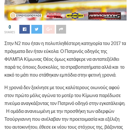
0
SHARES
Στην Ν2 που ήταν η πολυπληθέστερη κατηγορία του 2017 τα
πράγματα δεν ήταν εύκολα. Ο Πατρινός οδηγός της
ΦΙΛΜΠΑ Κίμωνας Θέος όμως κατάφερε να ανταπεξέλθει
παρά τις όποιες δυσκολίες, τα στραβοπατήματα αλλά και το
κακό το μάτι που στάθηκαν εμπόδια στην φετινή χρονιά.
Η χρονιά δεν ξεκίνησε με τους καλύτερους οιωνούς αφού
στον πρώτο μόλις αγώνα το μοτέρ του Κίμωνα παρέδωσε
πνεύμα αναγκάζοντας τον Πατρινό οδηγό στην εγκατάλειψη.
Η ομάδα ανανεωμένη με την προσθήκη των αδερφών
Τσούργιαννη που ανέλαβαν την προετοιμασία και εξέλιξη
του αυτοκινήτου, έθεσε εκ νέου τους στόχους της, βάζοντας