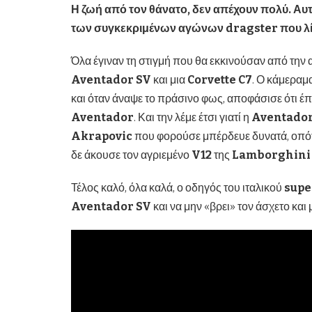
Η ζωή από τον θάνατο, δεν απέχουν πολύ. Αυ
των συγκεκριμένων αγώνων dragster που λίγο
Όλα έγιναν τη στιγμή που θα εκκινούσαν από την 
Aventador SV
και μια
Corvette C7
. Ο κάμεραμ
και όταν άναψε το πράσινο φως, αποφάσισε ότι 
Aventador
. Και την λέμε έτσι γιατί η
Aventado
Akrapovic
που φορούσε μπέρδευε δυνατά, οπότ
δε άκουσε τον αγριεμένο
V12
της
Lamborghin
Τέλος καλό, όλα καλά, ο οδηγός του ιταλικού
supe
Aventador SV
και να μην «βρει» τον άσχετο και