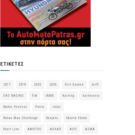
ΕΤΙΚΈΤΕΣ
2017
2018
2025
2026
Dirt Games
drift
EKO RACING
FIA
IAME
Karting
kartmania
Motor Festival
Patra
rotax
Rotax Max Challenge
Seajets
Skarta Ekato
Start Line
ΑΜΟΤΟΕ
ΑΟΛΑΠ
ΑΟΠ
ΑΣΜΑ