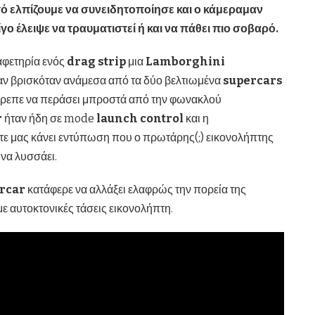
τό ελπίζουμε να συνειδητοποίησε και ο κάμεραμαν
 έλειψε να τραυματιστεί ή και να πάθει πιο σοβαρό.
αφετηρία ενός
drag strip
μια
Lamborghini
αν βρισκόταν ανάμεσα από τα δύο βελτιωμένα
supercars
έπρεπε να περάσει μπροστά από την φωνακλού
r
ήταν ήδη σε mode
launch control
και η
ε μας κάνει εντύπωση που ο πρωτάρης(;) εικονολήπτης
i
να λυσσάει.
rcar
κατάφερε να αλλάξει ελαφρώς την πορεία της
 με αυτοκτονικές τάσεις εικονολήπτη.