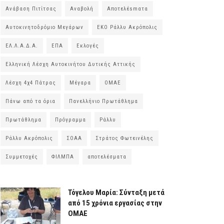
Ανάβαση Πιτίτσας
Αναβολή
Αποτελέsmατα
Αυτοκινητοδρόμιο Μεγάρων
ΕΚΟ Ράλλυ Ακρόπολις
ΕΛ.Λ.Α.Δ.Α.
ΕΠΑ
Εκλογές
Ελληνική Λέσχη Αυτοκινήτου Δυτικής Αττικής
Λέσχη 4χ4 Πάτρας
Μέγαρα
ΟΜΑΕ
Πάνω από τα όρια
Πανελλήνιο Πρωτάθλημα
Πρωτάθλημα
Πρόγραμμα
Ράλλυ
Ράλλυ Ακρόπολις
ΣΟΑΑ
Στράτος Φωτεινέλης
Συμμετοχές
ΦΙΛΜΠΑ
αποτελέσματα
Τόγελου Μαρία: Σύνταξη μετά
από 15 χρόνια εργασίας στην
ΟΜΑΕ