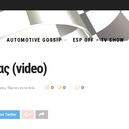
AUTOMOTIVE GOSSIP
ESP OFF – TV SHOW
ς (video)
0
0
0
ρίες
,
Πρέπει να το δείς
on Twitter