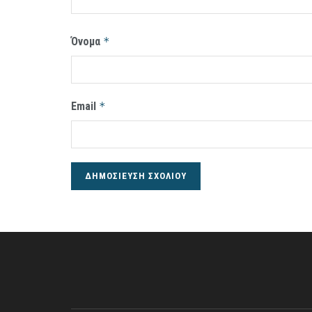
Όνομα
*
Email
*