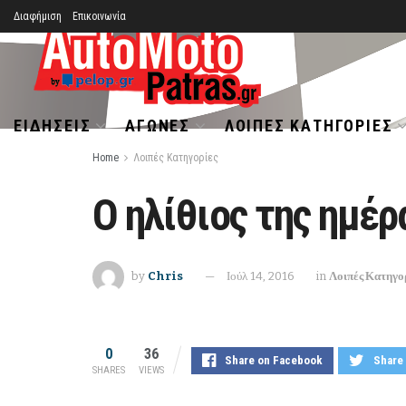
Διαφήμιση
Επικοινωνία
ΕΙΔΉΣΕΙΣ
ΑΓΏΝΕΣ
ΛΟΙΠΈΣ ΚΑΤΗΓΟΡΊΕΣ
Home
Λοιπές Κατηγορίες
Ο ηλίθιος της ημέρα
by
Chris
Ιούλ 14, 2016
in
Λοιπές Κατηγο
0
36
Share on Facebook
Share 
SHARES
VIEWS