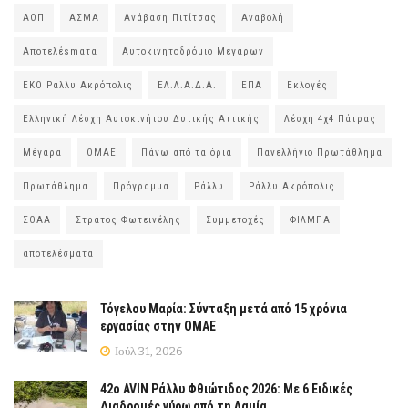
ΑΟΠ
ΑΣΜΑ
Ανάβαση Πιτίτσας
Αναβολή
Αποτελέsmατα
Αυτοκινητοδρόμιο Μεγάρων
ΕΚΟ Ράλλυ Ακρόπολις
ΕΛ.Λ.Α.Δ.Α.
ΕΠΑ
Εκλογές
Ελληνική Λέσχη Αυτοκινήτου Δυτικής Αττικής
Λέσχη 4χ4 Πάτρας
Μέγαρα
ΟΜΑΕ
Πάνω από τα όρια
Πανελλήνιο Πρωτάθλημα
Πρωτάθλημα
Πρόγραμμα
Ράλλυ
Ράλλυ Ακρόπολις
ΣΟΑΑ
Στράτος Φωτεινέλης
Συμμετοχές
ΦΙΛΜΠΑ
αποτελέσματα
Τόγελου Μαρία: Σύνταξη μετά από 15 χρόνια
εργασίας στην ΟΜΑΕ
Ιούλ 31, 2026
42ο AVIN Ράλλυ Φθιώτιδος 2026: Με 6 Ειδικές
Διαδρομές γύρω από τη Λαμία