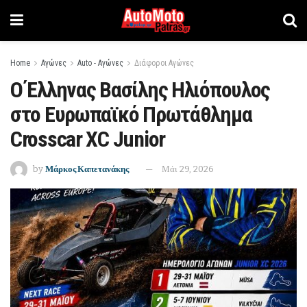
Home
Αγώνες
Auto - Αγώνες
Διάφοροι Αγώνες
Ο Έλληνας Βασίλης Ηλιόπουλος
στο Ευρωπαϊκό Πρωτάθλημα
Crosscar XC Junior
by
Μάρκος Καπετανάκης
Μάι 29, 2026