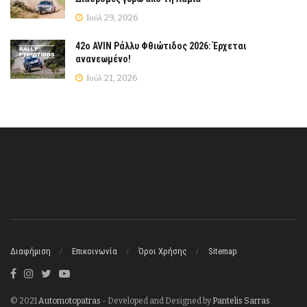
Ιούλ 29, 2026
42ο AVIN Ράλλυ Φθιώτιδος 2026: Έρχεται
ανανεωμένο!
Ιούλ 21, 2026
Διαφήμιση
Επικοινωνία
Όροι Χρήσης
Sitemap
© 2021
Automotopatras
- Developed and Designed by
Pantelis Sarras
.