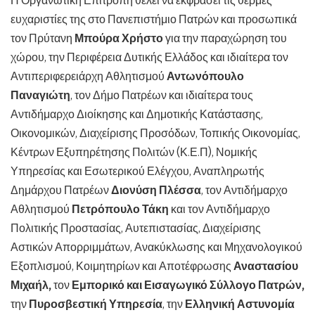
Η Οργανωτική Επιτροπή θέλει να εκφράσει τις θερμές
ευχαριστίες της στο Πανεπιστήμιο Πατρών και προσωπικά
τον Πρύτανη
Μπούρα Χρήστο
για την παραχώρηση του
χώρου, την Περιφέρεια Δυτικής Ελλάδος και ιδιαίτερα τον
Αντιπεριφερειάρχη Αθλητισμού
Αντωνόπουλο
Παναγιώτη
, τον Δήμο Πατρέων και ιδιαίτερα τους
Αντιδήμαρχο Διοίκησης και Δημοτικής Κατάστασης,
Οικονομικών, Διαχείρισης Προσόδων, Τοπικής Οικονομίας,
Κέντρων Εξυπηρέτησης Πολιτών (Κ.Ε.Π), Νομικής
Υπηρεσίας και Εσωτερικού Ελέγχου, Αναπληρωτής
Δημάρχου Πατρέων
Διονύση Πλέσσα
, τον Αντιδήμαρχο
Αθλητισμού
Πετρόπουλο Τάκη
και τον Αντιδήμαρχο
Πολιτικής Προστασίας, Αυτεπιστασίας, Διαχείρισης
Αστικών Απορριμμάτων, Ανακύκλωσης και Μηχανολογικού
Εξοπλισμού, Κοιμητηρίων και Αποτέφρωσης
Αναστασίου
Μιχαήλ,
τον
Εμπορικό και Εισαγωγικό Σύλλογο Πατρών,
την
Πυροσβεστική Υπηρεσία
, την
Ελληνική Αστυνομία