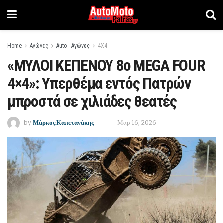
Home
Αγώνες
Auto - Αγώνες
4Χ4
«ΜΥΛΟΙ ΚΕΠΕΝΟΥ 8ο MEGA FOUR
4×4»: Υπερθέμα εντός Πατρών
μπροστά σε χιλιάδες θεατές
by
Μάρκος Καπετανάκης
Μαρ 16, 2026