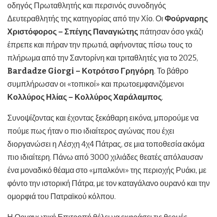
οδηγός Πρωταθλητής και περσινός συνοδηγός
Δευτεραθλητής της κατηγορίας από την Χίο. Οι
Φούρναρης
Χριστόφορος – Σπέγης Παναγιώτης
πάτησαν όσο γκάζι
έπρεπε και πήραν την πρωτιά, αφήνοντας πίσω τους το
πλήρωμα από την Σαντορίνη και τριταθλητές για το 2025,
Bardadze
Giorgi – Κοτρότσο Γρηγόρη
. Το βάθρο
συμπλήρωσαν οι «τοπικοί» και πρωτοεμφανιζόμενοι
Κολλύρος Ηλίας – Κολλύρος Χαράλαμπος
.
Συνοψίζοντας και έχοντας ξεκάθαρη εικόνα, μπορούμε να
πούμε πως ήταν ο πιο ιδιαίτερος αγώνας που έχει
διοργανώσει η Λέσχη 4χ4 Πάτρας, σε μια τοποθεσία ακόμα
πιο ιδιαίτερη. Πάνω από 3000 χιλιάδες θεατές απόλαυσαν
ένα μοναδικό θέαμα στο «μπαλκόνι» της περιοχής Ρυάκι, με
φόντο την ιστορική Πάτρα, με τον καταγάλανο ουρανό και την
ομορφιά του Πατραϊκού κόλπου.