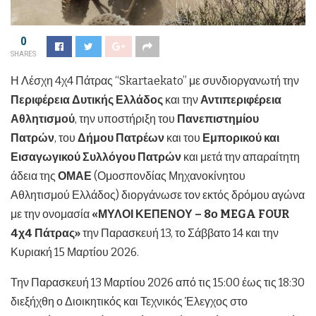
0
SHARES
Η Λέσχη 4χ4 Πάτρας “Skartaekato” με συνδιοργανωτή την
Περιφέρεια Δυτικής Ελλάδος
και την
Αντιπεριφέρεια
Αθλητισμού
, την υποστήριξη του
Πανεπιστημίου
Πατρών
, του
Δήμου Πατρέων
και του
Εμπορικού και
Εισαγωγικού Συλλόγου Πατρών
και μετά την απαραίτητη
άδεια της
ΟΜΑΕ
(Ομοσπονδίας Μηχανοκίνητου
Αθλητισμού Ελλάδος) διοργάνωσε τον εκτός δρόμου αγώνα
με την ονομασία
«ΜΥΛΟΙ ΚΕΠΕΝΟΥ – 8ο MEGA FOUR
4χ4 Πάτρας»
την Παρασκευή 13, το Σάββατο 14 και την
Κυριακή 15 Μαρτίου 2026.
Την Παρασκευή 13 Μαρτίου 2026 από τις 15:00 έως τις 18:30
διεξήχθη ο Διοικητικός και Τεχνικός Έλεγχος στο