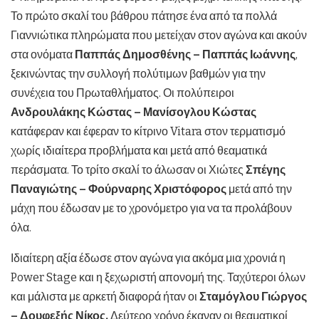
Το πρώτο σκαλί του βάθρου πάτησε ένα από τα πολλά
Γιαννιώτικα πληρώματα που μετείχαν στον αγώνα και ακούν
στα ονόματα
Παππάς Δημοσθένης – Παππάς Ιωάννης
,
ξεκινώντας την συλλογή πολύτιμων βαθμών για την
συνέχεια του Πρωταθλήματος. Οι πολύπειροι
Ανδρουλάκης Κώστας – Μανίσογλου Κώστας
κατάφεραν και έφεραν το κίτρινο Vitara στον τερματισμό
χωρίς ιδιαίτερα προβλήματα και μετά από θεαματικά
περάσματα. Το τρίτο σκαλί το άλωσαν οι Χιώτες
Σπέγης
Παναγιώτης – Φούρναρης Χριστόφορος
μετά από την
μάχη που έδωσαν με το χρονόμετρο για να τα προλάβουν
όλα.
Ιδιαίτερη αξία έδωσε στον αγώνα για ακόμα μια χρονιά η
Power Stage και η ξεχωριστή απονομή της. Ταχύτεροι όλων
και μάλιστα με αρκετή διαφορά ήταν οι
Σταμόγλου Γιώργος
– Δουφεξής Νίκος.
Δεύτερο χρόνο έκαναν οι θεαματικοί