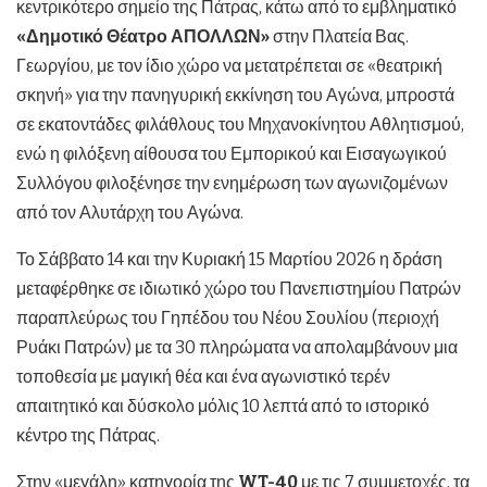
κεντρικότερο σημείο της Πάτρας, κάτω από το εμβληματικό
«Δημοτικό Θέατρο ΑΠΟΛΛΩΝ»
στην Πλατεία Βας.
Γεωργίου, με τον ίδιο χώρο να μετατρέπεται σε «θεατρική
σκηνή» για την πανηγυρική εκκίνηση του Αγώνα, μπροστά
σε εκατοντάδες φιλάθλους του Μηχανοκίνητου Αθλητισμού,
ενώ η φιλόξενη αίθουσα του Εμπορικού και Εισαγωγικού
Συλλόγου φιλοξένησε την ενημέρωση των αγωνιζομένων
από τον Αλυτάρχη του Αγώνα.
Το Σάββατο 14 και την Κυριακή 15 Μαρτίου 2026 η δράση
μεταφέρθηκε σε ιδιωτικό χώρο του Πανεπιστημίου Πατρών
παραπλεύρως του Γηπέδου του Νέου Σουλίου (περιοχή
Ρυάκι Πατρών) με τα 30 πληρώματα να απολαμβάνουν μια
τοποθεσία με μαγική θέα και ένα αγωνιστικό τερέν
απαιτητικό και δύσκολο μόλις 10 λεπτά από το ιστορικό
κέντρο της Πάτρας.
Στην «μεγάλη» κατηγορία της
WT-40
με τις 7 συμμετοχές, τα