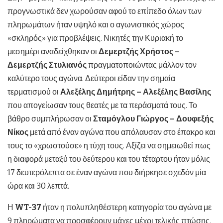
προγνωστικά δεν χωρούσαν αφού το επίπεδο όλων των
πληρωμάτων ήταν υψηλό και ο αγωνιστικός χώρος
«σκληρός» για προβλέψεις. Νικητές την Κυριακή το
μεσημέρι αναδείχθηκαν οι
Δεμερτζής Χρήστος –
Δεμερτζής Στυλιανός
πραγματοποιώντας μάλλον τον
καλύτερο τους αγώνα. Δεύτεροι είδαν την σημαία
τερματισμού οι
Αλεξέλης Δημήτρης – Αλεξέλης Βασίλης
που απογείωσαν τους θεατές με τα περάσματά τους. Το
βάθρο συμπλήρωσαν οι
Σταμόγλου Γιώργος – Δουφεξής
Νίκος
μετά από έναν αγώνα που απόλαυσαν στο έπακρο και
τους το «χρωστούσε» η τύχη τους. Αξίζει να σημειωθεί πως
η διαφορά μεταξύ του δεύτερου και του τέταρτου ήταν μόλις
17 δευτερόλεπτα σε έναν αγώνα που διήρκησε σχεδόν μία
ώρα και 30 λεπτά.
Η
WT-37
ήταν η πολυπληθέστερη κατηγορία του αγώνα με
9 πληρώματα να προσφέρουν μάχες μέχρι τελικής πτώσης.