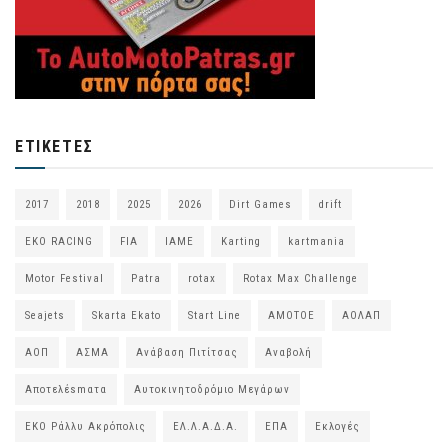
ΕΤΙΚΈΤΕΣ
2017
2018
2025
2026
Dirt Games
drift
EKO RACING
FIA
IAME
Karting
kartmania
Motor Festival
Patra
rotax
Rotax Max Challenge
Seajets
Skarta Ekato
Start Line
ΑΜΟΤΟΕ
ΑΟΛΑΠ
ΑΟΠ
ΑΣΜΑ
Ανάβαση Πιτίτσας
Αναβολή
Αποτελέsmατα
Αυτοκινητοδρόμιο Μεγάρων
ΕΚΟ Ράλλυ Ακρόπολις
ΕΛ.Λ.Α.Δ.Α.
ΕΠΑ
Εκλογές