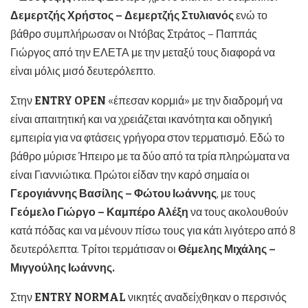
Δεμερτζής Χρήστος – Δεμερτζής Στυλιανός
ενώ το
βάθρο συμπλήρωσαν οι Ντόβας Στράτος – Παππάς
Γιώργος από την ΕΛΕΤΑ με την μεταξύ τους διαφορά να
είναι μόλις μισό δευτερόλεπτο.
Στην
ENTRY
OPEN
«έπεσαν κορμιά» με την διαδρομή να
είναι απαιτητική και να χρειάζεται ικανότητα και οδηγική
εμπειρία για να φτάσεις γρήγορα στον τερματισμό. Εδώ το
βάθρο μύρισε Ήπειρο με τα δύο από τα τρία πληρώματα να
είναι Γιαννιώτικα. Πρώτοι είδαν την καρό σημαία οι
Γερογιάννης Βασίλης – Φώτου Ιωάννης
, με τους
Γεόμελο Γιώργο – Καμπέρο Αλέξη
να τους ακολουθούν
κατά πόδας και να μένουν πίσω τους για κάτι λιγότερο από 8
δευτερόλεπτα. Τρίτοι τερμάτισαν οι
Θέμελης Μιχάλης –
Μιγγούλης Ιωάννης.
Στην
ENTRY
NORMAL
νικητές αναδείχθηκαν ο περσινός