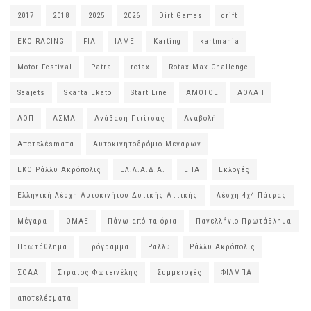
2017
2018
2025
2026
Dirt Games
drift
EKO RACING
FIA
IAME
Karting
kartmania
Motor Festival
Patra
rotax
Rotax Max Challenge
Seajets
Skarta Ekato
Start Line
ΑΜΟΤΟΕ
ΑΟΛΑΠ
ΑΟΠ
ΑΣΜΑ
Ανάβαση Πιτίτσας
Αναβολή
Αποτελέsmατα
Αυτοκινητοδρόμιο Μεγάρων
ΕΚΟ Ράλλυ Ακρόπολις
ΕΛ.Λ.Α.Δ.Α.
ΕΠΑ
Εκλογές
Ελληνική Λέσχη Αυτοκινήτου Δυτικής Αττικής
Λέσχη 4χ4 Πάτρας
Μέγαρα
ΟΜΑΕ
Πάνω από τα όρια
Πανελλήνιο Πρωτάθλημα
Πρωτάθλημα
Πρόγραμμα
Ράλλυ
Ράλλυ Ακρόπολις
ΣΟΑΑ
Στράτος Φωτεινέλης
Συμμετοχές
ΦΙΛΜΠΑ
αποτελέσματα