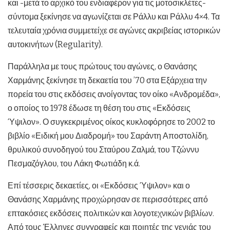
και -μετά το αρχικό του ενδιαφέρον για τις μοτοσικλέτες-
σύντομα ξεκίνησε να αγωνίζεται σε Ράλλυ και Ράλλυ 4×4. Τα
τελευταία χρόνια συμμετείχε σε αγώνες ακριβείας ιστορικών
αυτοκινήτων (Regularity).
Παράλληλα με τους πρώτους του αγώνες, ο Θανάσης
Χαρμάνης ξεκίνησε τη δεκαετία του ’70 στα Εξάρχεια την
πορεία του στις εκδόσεις ανοίγοντας τον οίκο «Ανδρομέδα»,
ο οποίος το 1978 έδωσε τη θέση του στις «Εκδόσεις
Ύψιλον». Ο συγκεκριμένος οίκος κυκλοφόρησε το 2002 το
βιβλίο «Ειδική μου Διαδρομή» του Σαράντη Αποστολίδη,
θρυλικού συνοδηγού του Σταύρου Ζαλμά, του Τζώννυ
Πεσμαζόγλου, του Λάκη Φωτιάδη κ.ά.
Επί τέσσερις δεκαετίες, οι «Εκδόσεις Ύψιλον» και ο
Θανάσης Χαρμάνης προχώρησαν σε περισσότερες από
επτακόσιες εκδόσεις πολιτικών και λογοτεχνικών βιβλίων.
Από τους Έλληνες συγγραφείς και ποιητές της γενιάς του