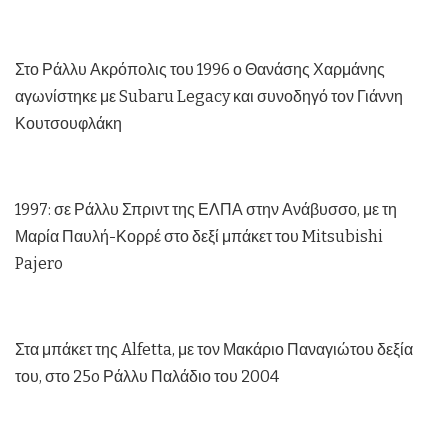
Στο Ράλλυ Ακρόπολις του 1996 ο Θανάσης Χαρμάνης
αγωνίστηκε με Subaru Legacy και συνοδηγό τον Γιάννη
Κουτσουφλάκη
1997: σε Ράλλυ Σπριντ της ΕΛΠΑ στην Ανάβυσσο, με τη
Μαρία Παυλή-Κορρέ στο δεξί μπάκετ του Mitsubishi
Pajero
Στα μπάκετ της Alfetta, με τον Μακάριο Παναγιώτου δεξία
του, στο 25o Ράλλυ Παλάδιο του 2004