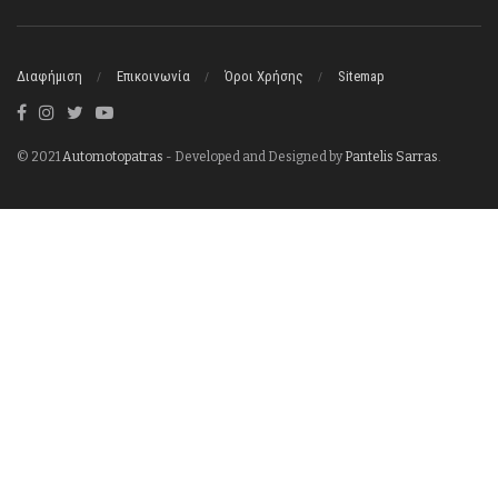
Διαφήμιση
Επικοινωνία
Όροι Χρήσης
Sitemap
© 2021
Automotopatras
- Developed and Designed by
Pantelis Sarras
.