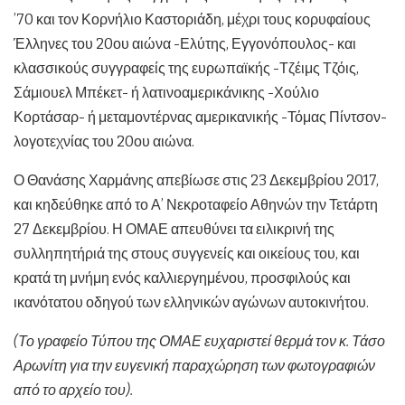
’70 και τον Κορνήλιο Καστοριάδη, μέχρι τους κορυφαίους
Έλληνες του 20ου αιώνα -Ελύτης, Εγγονόπουλος- και
κλασσικούς συγγραφείς της ευρωπαϊκής -Τζέιμς Τζόις,
Σάμιουελ Μπέκετ- ή λατινοαμερικάνικης -Χούλιο
Κορτάσαρ- ή μεταμοντέρνας αμερικανικής -Τόμας Πίντσον-
λογοτεχνίας του 20ου αιώνα.
Ο Θανάσης Χαρμάνης απεβίωσε στις 23 Δεκεμβρίου 2017,
και κηδεύθηκε από το Α’ Νεκροταφείο Αθηνών την Τετάρτη
27 Δεκεμβρίου. Η ΟΜΑΕ απευθύνει τα ειλικρινή της
συλληπητήριά της στους συγγενείς και οικείους του, και
κρατά τη μνήμη ενός καλλιεργημένου, προσφιλούς και
ικανότατου οδηγού των ελληνικών αγώνων αυτοκινήτου.
(Το γραφείο Τύπου της ΟΜΑΕ ευχαριστεί θερμά τον κ. Τάσο
Αρωνίτη για την ευγενική παραχώρηση των φωτογραφιών
από το αρχείο του).