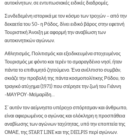
αυτοκίνητων, σε εντυπωσιακές ειδικές διαδρομές.
Συνδεδεμένη ιστορικά με τον κόσμο των τροχών – από την
δεκαετία του 50- η Ρόδος, δίνει ειδικό βάρος στην εφετινή
Τουριστική Άνοιξη με αφορμή την αναβίωση των
αυτοκινητικών αγώνων.
Αθλητισμός, Πολιτισμός και εξειδικευμένα στοχευμένος
Τουρισμός με φόντο και τερέν το σμαραγδένιο νησί, ήταν
πάντα το επιθυμητό ζητούμενο. Ένα ανέλπιστο συμβάν,
σκιάζε την προβολή της πάντα κοσμοπολίτικης Ρόδου, το
τραγικό ατύχημα (1971) που στέρησε την ζωή του Γιάννη
-ΜΑΥΡΟΥ-Μεϊμαρίδη…
Σ’ αυτόν τον αείμνηστο υπέροχο σπόρτσμαν και άνθρωπο,
είναι αφιερωμένος ο αγώνας και ολόκληρη η προσπάθεια
αναβίωσης των αγώνων ταχύτητας, υπό την εποπτεία της
ΟΜΑΕ, της START LINE και της DIELPIS περί αγώνων.