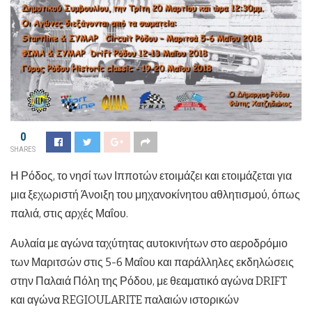
0
SHARES
Η Ρόδος, το νησί των Ιπποτών ετοιμάζει και ετοιμάζεται για
μια ξεχωριστή Άνοιξη του μηχανοκίνητου αθλητισμού, όπως
παλιά, στις αρχές Μαΐου.
Αυλαία με αγώνα ταχύτητας αυτοκινήτων στο αεροδρόμιο
των Μαριτσών στις 5-6 Μαΐου και παράλληλες εκδηλώσεις
στην Παλαιά Πόλη της Ρόδου, με θεαματικό αγώνα DRIFT
και αγώνα REGIOULARITE παλαιών ιστορικών