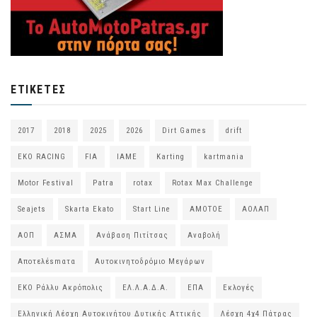
ΕΤΙΚΈΤΕΣ
2017
2018
2025
2026
Dirt Games
drift
EKO RACING
FIA
IAME
Karting
kartmania
Motor Festival
Patra
rotax
Rotax Max Challenge
Seajets
Skarta Ekato
Start Line
ΑΜΟΤΟΕ
ΑΟΛΑΠ
ΑΟΠ
ΑΣΜΑ
Ανάβαση Πιτίτσας
Αναβολή
Αποτελέsmατα
Αυτοκινητοδρόμιο Μεγάρων
ΕΚΟ Ράλλυ Ακρόπολις
ΕΛ.Λ.Α.Δ.Α.
ΕΠΑ
Εκλογές
Ελληνική Λέσχη Αυτοκινήτου Δυτικής Αττικής
Λέσχη 4χ4 Πάτρας