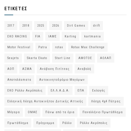
ΕΤΙΚΈΤΕΣ
2017
2018
2025
2026
Dirt Games
drift
EKO RACING
FIA
IAME
Karting
kartmania
Motor Festival
Patra
rotax
Rotax Max Challenge
Seajets
Skarta Ekato
Start Line
ΑΜΟΤΟΕ
ΑΟΛΑΠ
ΑΟΠ
ΑΣΜΑ
Ανάβαση Πιτίτσας
Αναβολή
Αποτελέsmατα
Αυτοκινητοδρόμιο Μεγάρων
ΕΚΟ Ράλλυ Ακρόπολις
ΕΛ.Λ.Α.Δ.Α.
ΕΠΑ
Εκλογές
Ελληνική Λέσχη Αυτοκινήτου Δυτικής Αττικής
Λέσχη 4χ4 Πάτρας
Μέγαρα
ΟΜΑΕ
Πάνω από τα όρια
Πανελλήνιο Πρωτάθλημα
Πρωτάθλημα
Πρόγραμμα
Ράλλυ
Ράλλυ Ακρόπολις