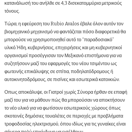
κατανάλωσή του ανήλθε σε 4,3 δισεκατομμύρια μετρικούς
τόνους.
Τώρα, η εφεύρεση του Rubio Avalos έβαλε όλον αυτόν τον
βιομηχανικό μηχανισμό να φαντάζεται πόσο διαφορετικά θα
μπορούσε να χρησιμοποιηθεί αυτό το “παραδοσιακό”
υλικό.’Ηδη, κυβερνήσεις, επιχειρήσεις και μη κυβερνητικοί
οργανισμοί προσέγγισαν τον Μεξικανό επιστήμονα για να
συζητήσουν μαζί του εφαρμογές του νέου τσιμέντου ως
φωτεινής επικάλυψης σε σπίτια, ποδηλατόδρομους ή
αυτοκινητοδρόμους, σε πισίνες και εσωτερικά κατοικιών.
Οπως αποκάλυψε, οι Γιατροί χωρίς Σύνορα ήρθαν σε επαφή
μαζί του για να μάθουν πώς θα μπορούσαν να αποκτήσουν
το νέο υλικό για να φωτίσουν εσωτερικούς χώρους όπως
σκοτεινές δημόσιες τουαλέτες σε περιοχές με προβλήματα
τροφοδοσίας ηλεκτρισμού, όπου ιδίως για τις γυναίκες είναι
σήμερα πολύ επικίνδυνο να εισέλθουν.