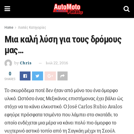
Home
Λοιπές Κατηγορίες
Μια καλή λύση για τους δρόμους
μας…
by
Chris
Ιούλ 22, 2016
0
SHARES
To σκυρόδεμα ποτέ δεν ήταν από μόνο του ένα όμορφο
υλικό. Ωστόσο ένας Μεξικάνος επιστήμονας έχει βάλει ώς
στόχο να το κάνει ελκυστικό. Ο José Carlos Rubio Avalos
εφηύρε πρόσφατα τσιμέντο που λάμπει στο σκοτάδι, το
οποίο ενδέχεται μια μέρα να κάνει πολύ πιο όμορφο το
νυχτερινό αστικό τοπίο από τη Σαγκάη μέχρι τη Σεούλ.