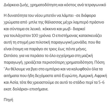
Διάρκεια ζωής, χρηματοδότηση και κόστος ανά τετραγωνικό
Η δυνατότητα του νέου μπετόν να λάμπει -σε διάφορα
χρώματα από μπλε της θάλασσας μέχρι λαμπερό πράσινο
και σύντομα σε λευκό, κόκκινο και μωβ- διαρκεί
για τουλάχιστον 100 χρόνια. Ο επιστήμονας κατασκευάζει
αυτή τη στιγμή μια πιλοτική παραγωγική μονάδα, που θα
είναι έτοιμη να παράγει σε τρεις έως πέντε μήνες.
Ωστόσο, για να περάσει το όλο εγχείρημα στη μαζική
παραγωγή, χρειάζεται περισσότερη χρηματοδότηση. Πόση;
“Αν θέλουμε να βγει στο εμπόριο και να καλυφθούν όλα τα
αιτήματα που ήδη δεχόμαστε από Ευρώπη, Αμερική, Αφρική
και Ασία, τότε θα χρειαστούμε σε αυτό το στάδιο περί τα 5-6
εκατ. δολάρια» επισήμανε.
Πηγή