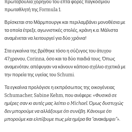
πρωτοβουλία χορηγού του επτά φορές παγκόσμιου
πρωταθλητή της Formula 1.
Βρίσκεται στο Μάρμπουργκ και περιλαμβάνει μονοθέσια με
τα οποία έτρεξε, αγωνιστικές στολές, κράνη κ.α. Μάλιστα
αναμένεται να λειτουργεί για δύο χρόνια!
Στα εγκαίνια της βρέθηκε τόσο η σύζυγος του άτυχου
47χρονου, Corinna, όσο και τα δύο παιδιά τους. Όπως
αναμενόταν, απέφυγαν να κάνουν κάποιο σχόλιο σχετικά με
την πορεία της υγείας του Schumi.
Τα εγκαίνια προλόγισε η εκπρόσωπος της οικογένειας
Schumacher, Sabine Kehm, που ανέφερε: «
Φυσικά σε
ημέρες σαν κι αυτές μας λείπει ο Michael. Όμως δυστυχώς
δεν μπορούμε να αλλάξουμε ότι συνέβη. Κάνουμε ότι
μπορούμε και ελπίζουμε πως μία ημέρα θα “ανακάμψει”
».