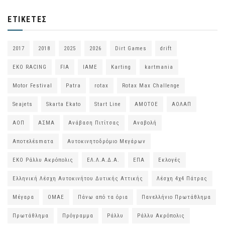
ΕΤΙΚΈΤΕΣ
2017
2018
2025
2026
Dirt Games
drift
EKO RACING
FIA
IAME
Karting
kartmania
Motor Festival
Patra
rotax
Rotax Max Challenge
Seajets
Skarta Ekato
Start Line
ΑΜΟΤΟΕ
ΑΟΛΑΠ
ΑΟΠ
ΑΣΜΑ
Ανάβαση Πιτίτσας
Αναβολή
Αποτελέsmατα
Αυτοκινητοδρόμιο Μεγάρων
ΕΚΟ Ράλλυ Ακρόπολις
ΕΛ.Λ.Α.Δ.Α.
ΕΠΑ
Εκλογές
Ελληνική Λέσχη Αυτοκινήτου Δυτικής Αττικής
Λέσχη 4χ4 Πάτρας
Μέγαρα
ΟΜΑΕ
Πάνω από τα όρια
Πανελλήνιο Πρωτάθλημα
Πρωτάθλημα
Πρόγραμμα
Ράλλυ
Ράλλυ Ακρόπολις