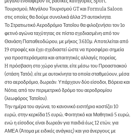
μεγάλο ενδιαφέρον τις βασικές κατηγορίες Sport,
Τουρισμού, Μεγάλου Τουρισμού GT και Formula Saloon
στις οποίες θα δούμε συνολικά άλλα 29 αυτοκίνητα.
Το Στρατιωτικό Αεροδρόμιο Τατοΐου θα φιλοξενήσει τον 1ο
φετινό αγώνα ταχύτητας σε πίστα σχεδιασμένη από τον
Θανάση Παπαθεοδώρου, με μήκος 3.610μ. Αποτελείται από
19 στροφές και έχει σχεδιαστεί ώστε να προσφέρει σημεία
για προσπεράσματα και απαιτητικές αλλαγές πορείας.
H πρόσβαση στο χώρο γίνεται, είτε μέσω του Προαστιακού
(στάση Τατόι), είτε με αυτοκίνητα τα οποία σταθμεύουν, μέσα
στο αεροδρόμιο, δωρεάν. Υπάρχουν δύο είσοδοι, Βόρεια και
Νότια, από τον περιμετρικό δρόμο του αεροδρομίου
(λεωφόρος Τατοΐου).
Την ημέρα του αγώνα, το κανονικό εισιτήριο κοστίζει 10
ευρώ, στην κερκίδα 15 ευρώ, Φοιτητικό και Μαθητικό 5 ευρώ,
ενώ η είσοδος είναι δωρεάν για παιδιά έως 12 ετών, για
ΑΜΕΑ (Άτομα με ειδικές ανάγκες) και για άνεργους με