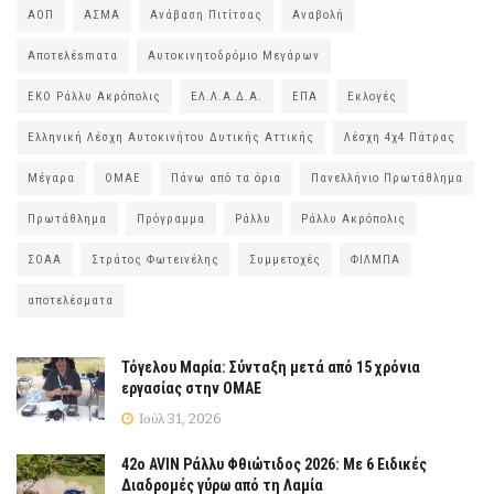
ΑΟΠ
ΑΣΜΑ
Ανάβαση Πιτίτσας
Αναβολή
Αποτελέsmατα
Αυτοκινητοδρόμιο Μεγάρων
ΕΚΟ Ράλλυ Ακρόπολις
ΕΛ.Λ.Α.Δ.Α.
ΕΠΑ
Εκλογές
Ελληνική Λέσχη Αυτοκινήτου Δυτικής Αττικής
Λέσχη 4χ4 Πάτρας
Μέγαρα
ΟΜΑΕ
Πάνω από τα όρια
Πανελλήνιο Πρωτάθλημα
Πρωτάθλημα
Πρόγραμμα
Ράλλυ
Ράλλυ Ακρόπολις
ΣΟΑΑ
Στράτος Φωτεινέλης
Συμμετοχές
ΦΙΛΜΠΑ
αποτελέσματα
Τόγελου Μαρία: Σύνταξη μετά από 15 χρόνια
εργασίας στην ΟΜΑΕ
Ιούλ 31, 2026
42ο AVIN Ράλλυ Φθιώτιδος 2026: Με 6 Ειδικές
Διαδρομές γύρω από τη Λαμία