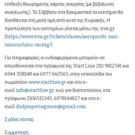
επίδειξη θεωρημένης κάρτας ανεργίας (με βεβαίωση
ανανέωσης). Το Σάββατο στα δοκιμαστικά τα εισιτήρια θα
διατίθενται στη μισή τιμή από αυτό της Κυριακής. Η
προπώληση των εισιτηρίων γίνεται μέσω της viva.gr
(
https://www.viva.gr/tickets/shows/aeroporiki-vasi-
tatoiou/tatoi-racing/).
Για πληροφορίες οι ενδιαφερόμενοι μπορούν να
απευθύνονται στα τηλέφωνα της Start Line 210 9812341 και
6944 308148 και 6977 660565, στην ιστοσελίδα του
σωματείου
www.startline.gr
και στο e-
mail
info@startline.gr
, ενώ για διαπιστεύσεις στα
τηλέφωνα 2106515345, 6978144827 και στο e-
mail
dielpisperiagonon@gmail.com
.
Σχέδιο πίστας
Συμμετοχές