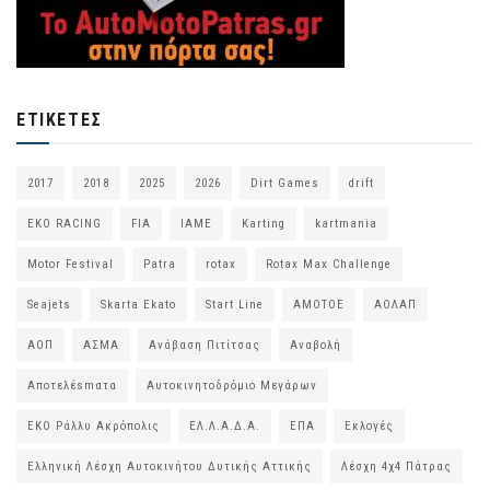
ΕΤΙΚΈΤΕΣ
2017
2018
2025
2026
Dirt Games
drift
EKO RACING
FIA
IAME
Karting
kartmania
Motor Festival
Patra
rotax
Rotax Max Challenge
Seajets
Skarta Ekato
Start Line
ΑΜΟΤΟΕ
ΑΟΛΑΠ
ΑΟΠ
ΑΣΜΑ
Ανάβαση Πιτίτσας
Αναβολή
Αποτελέsmατα
Αυτοκινητοδρόμιο Μεγάρων
ΕΚΟ Ράλλυ Ακρόπολις
ΕΛ.Λ.Α.Δ.Α.
ΕΠΑ
Εκλογές
Ελληνική Λέσχη Αυτοκινήτου Δυτικής Αττικής
Λέσχη 4χ4 Πάτρας