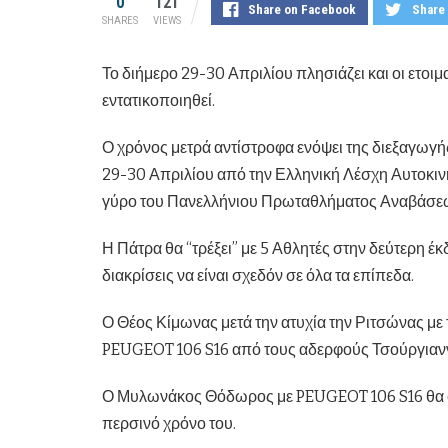
0
121
Share on Facebook
Share 
SHARES
VIEWS
Το διήμερο 29-30 Απριλίου πλησιάζει και οι ετοιμ
εντατικοποιηθεί.
Ο χρόνος μετρά αντίστροφα ενόψει της διεξαγωγή
29-30 Απριλίου από την Ελληνική Λέσχη Αυτοκινήτ
γύρο του Πανελλήνιου Πρωταθλήματος Αναβάσεων
Η Πάτρα θα “τρέξει” με 5 Αθλητές στην δεύτερη έ
διακρίσεις να είναι σχεδόν σε όλα τα επίπεδα.
Ο Θέος Κίμωνας μετά την ατυχία την Ριτσώνας με
PEUGEOT 106 S16 από τους αδερφούς Τσούργιαννη 
Ο Μυλωνάκος Θόδωρος με PEUGEOT 106 S16 θα συμ
περσινό χρόνο του.