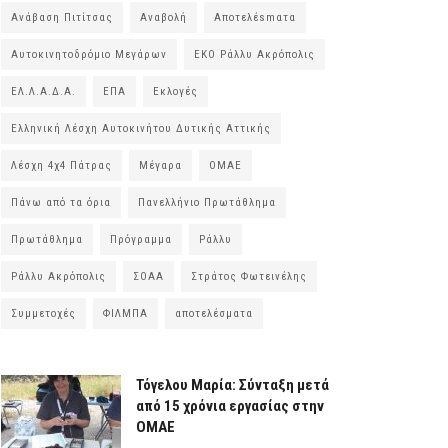
Ανάβαση Πιτίτσας
Αναβολή
Αποτελέsmατα
Αυτοκινητοδρόμιο Μεγάρων
ΕΚΟ Ράλλυ Ακρόπολις
ΕΛ.Λ.Α.Δ.Α.
ΕΠΑ
Εκλογές
Ελληνική Λέσχη Αυτοκινήτου Δυτικής Αττικής
Λέσχη 4χ4 Πάτρας
Μέγαρα
ΟΜΑΕ
Πάνω από τα όρια
Πανελλήνιο Πρωτάθλημα
Πρωτάθλημα
Πρόγραμμα
Ράλλυ
Ράλλυ Ακρόπολις
ΣΟΑΑ
Στράτος Φωτεινέλης
Συμμετοχές
ΦΙΛΜΠΑ
αποτελέσματα
Τόγελου Μαρία: Σύνταξη μετά
από 15 χρόνια εργασίας στην
ΟΜΑΕ