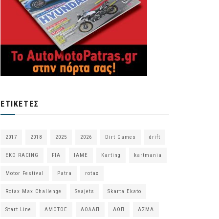
ΕΤΙΚΈΤΕΣ
2017
2018
2025
2026
Dirt Games
drift
EKO RACING
FIA
IAME
Karting
kartmania
Motor Festival
Patra
rotax
Rotax Max Challenge
Seajets
Skarta Ekato
Start Line
ΑΜΟΤΟΕ
ΑΟΛΑΠ
ΑΟΠ
ΑΣΜΑ