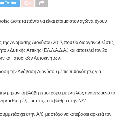
on Twitter
ασίες ώστε τα πάντα να είναι έτοιμα στον αγώνα, έχουν
ς της Ανάβασης Διονύσου 2017, που θα διοργανωθεί στις
ου Δυτικής Αττικής (ΕΛ.Λ.Α.Δ.Α.) και αποτελεί τον 2ο
 και Ιστορικών Αυτοκινήτων.
κδοση την Ανάβαση Διονύσου με τις πιθανότητες για
 την μηχανική βλάβη επιστρέφει με εντελώς ανανεωμένο το
και θα τρέξει με στόχο το βάθρο στην Ν/2.
μετάσχει στην Α/6, με στόχο να κατεβάσει αρκετά τον