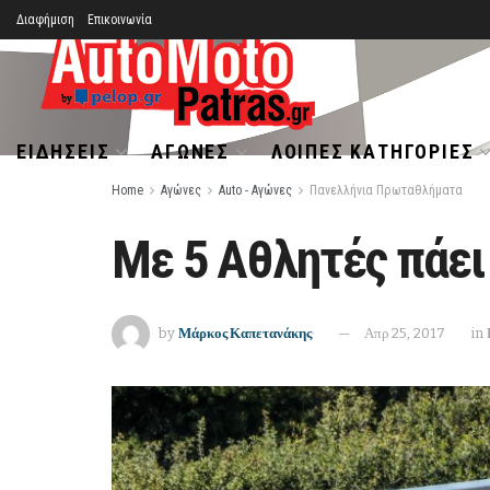
Διαφήμιση
Επικοινωνία
ΕΙΔΉΣΕΙΣ
ΑΓΏΝΕΣ
ΛΟΙΠΈΣ ΚΑΤΗΓΟΡΊΕΣ
Home
Αγώνες
Auto - Αγώνες
Πανελλήνια Πρωταθλήματα
Με 5 Αθλητές πάει
by
Μάρκος Καπετανάκης
Απρ 25, 2017
in