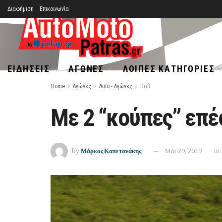
Διαφήμιση
Επικοινωνία
ΕΙΔΉΣΕΙΣ
ΑΓΏΝΕΣ
ΛΟΙΠΈΣ ΚΑΤΗΓΟΡΊΕΣ
Home
Αγώνες
Auto - Αγώνες
Drift
Με 2 “κούπες” επέ
by
Μάρκος Καπετανάκης
Μάι 29, 2019
in