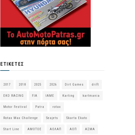
ΕΤΙΚΈΤΕΣ
2017
2018
2025
2026
Dirt Games
drift
EKO RACING
FIA
IAME
Karting
kartmania
Motor Festival
Patra
rotax
Rotax Max Challenge
Seajets
Skarta Ekato
Start Line
ΑΜΟΤΟΕ
ΑΟΛΑΠ
ΑΟΠ
ΑΣΜΑ