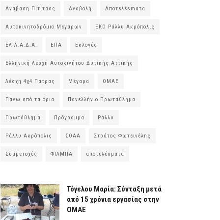
Ανάβαση Πιτίτσας
Αναβολή
Αποτελέsmατα
Αυτοκινητοδρόμιο Μεγάρων
ΕΚΟ Ράλλυ Ακρόπολις
ΕΛ.Λ.Α.Δ.Α.
ΕΠΑ
Εκλογές
Ελληνική Λέσχη Αυτοκινήτου Δυτικής Αττικής
Λέσχη 4χ4 Πάτρας
Μέγαρα
ΟΜΑΕ
Πάνω από τα όρια
Πανελλήνιο Πρωτάθλημα
Πρωτάθλημα
Πρόγραμμα
Ράλλυ
Ράλλυ Ακρόπολις
ΣΟΑΑ
Στράτος Φωτεινέλης
Συμμετοχές
ΦΙΛΜΠΑ
αποτελέσματα
Τόγελου Μαρία: Σύνταξη μετά
από 15 χρόνια εργασίας στην
ΟΜΑΕ