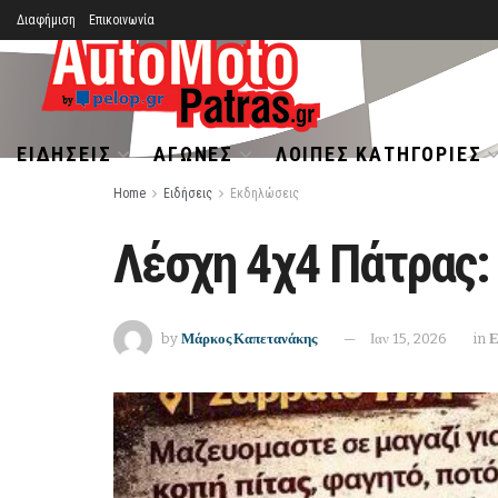
Διαφήμιση
Επικοινωνία
ΕΙΔΉΣΕΙΣ
ΑΓΏΝΕΣ
ΛΟΙΠΈΣ ΚΑΤΗΓΟΡΊΕΣ
Home
Ειδήσεις
Εκδηλώσεις
Λέσχη 4χ4 Πάτρας:
by
Μάρκος Καπετανάκης
Ιαν 15, 2026
in
Ε