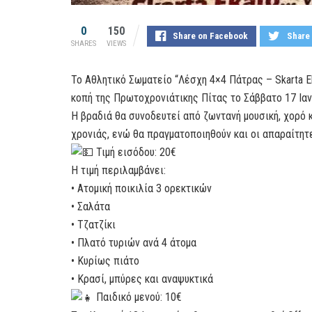
0
150
Share on Facebook
Share 
SHARES
VIEWS
Το Αθλητικό Σωματείο “Λέσχη 4×4 Πάτρας – Skarta E
κοπή της Πρωτοχρονιάτικης Πίτας το Σάββατο 17 Ιαν
Η βραδιά θα συνοδευτεί από ζωντανή μουσική, χορό 
χρονιάς, ενώ θα πραγματοποιηθούν και οι απαραίτητ
Τιμή εισόδου: 20€
Η τιμή περιλαμβάνει:
• Ατομική ποικιλία 3 ορεκτικών
• Σαλάτα
• Τζατζίκι
• Πλατό τυριών ανά 4 άτομα
• Κυρίως πιάτο
• Κρασί, μπύρες και αναψυκτικά
Παιδικό μενού: 10€