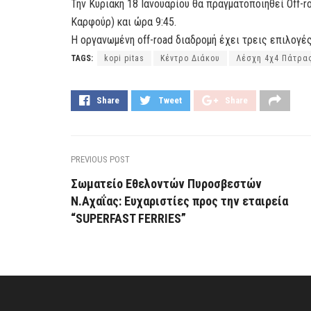
Την Κυριακή 18 Ιανουαρίου θα πραγματοποιηθεί Off-
Καρφούρ) και ώρα 9:45.
Η οργανωμένη off-road διαδρομή έχει τρεις επιλογές
TAGS:
kopi pitas
Κέντρο Διάκου
Λέσχη 4χ4 Πάτρα
Share
Tweet
Share
PREVIOUS POST
Σωματείο Εθελοντών Πυροσβεστών
Ν.Αχαΐας: Ευχαριστίες προς την εταιρεία
“SUPERFAST FERRIES”