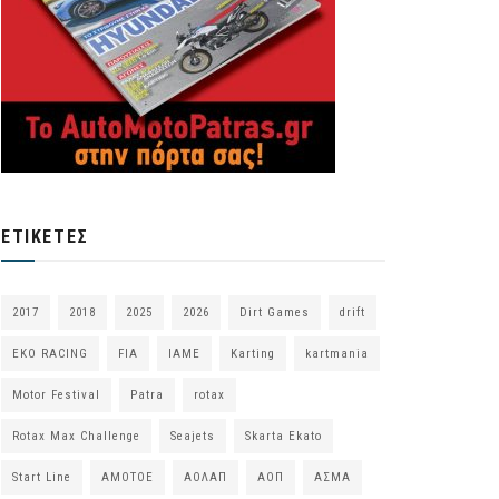
ΕΤΙΚΈΤΕΣ
2017
2018
2025
2026
Dirt Games
drift
EKO RACING
FIA
IAME
Karting
kartmania
Motor Festival
Patra
rotax
Rotax Max Challenge
Seajets
Skarta Ekato
Start Line
ΑΜΟΤΟΕ
ΑΟΛΑΠ
ΑΟΠ
ΑΣΜΑ