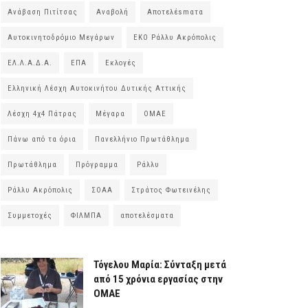
Ανάβαση Πιτίτσας
Αναβολή
Αποτελέsmατα
Αυτοκινητοδρόμιο Μεγάρων
ΕΚΟ Ράλλυ Ακρόπολις
ΕΛ.Λ.Α.Δ.Α.
ΕΠΑ
Εκλογές
Ελληνική Λέσχη Αυτοκινήτου Δυτικής Αττικής
Λέσχη 4χ4 Πάτρας
Μέγαρα
ΟΜΑΕ
Πάνω από τα όρια
Πανελλήνιο Πρωτάθλημα
Πρωτάθλημα
Πρόγραμμα
Ράλλυ
Ράλλυ Ακρόπολις
ΣΟΑΑ
Στράτος Φωτεινέλης
Συμμετοχές
ΦΙΛΜΠΑ
αποτελέσματα
Τόγελου Μαρία: Σύνταξη μετά
από 15 χρόνια εργασίας στην
ΟΜΑΕ