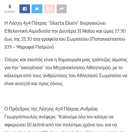
0
SHARES
Η Λέσχη 4χ4 Πάτρας “Skarta Ekato” διοργανώνει
Εθελοντική Αιμοδοσία την Δευτέρα 31 Μαΐου και ώρες 17:30
έως της 21:30 στα γραφεία του Σωματείου (Παπαναστασίου
109 – Ψαροφαί Πατρών).
Στόχος και σκοπός είναι η δημιουργία μιας τράπεζας αίματος
για την “οικογένεια” του Μηχανοκίνητου Αθλητισμού, με το
κάλεσμα από τους ανθρώπους του Αθλητικού Σωματείου να
είναι ανοιχτό και προς όλους.
Ο Πρόεδρος της Λέσχης 4χ4 Πάτρας Ανδρέας
Γεωργιόπουλος ανέφερε: “Καλούμε όλο τον κόσμο να
αφιερώσει 10 λεπτά από τον πολύτιμο χρόνο του, για να