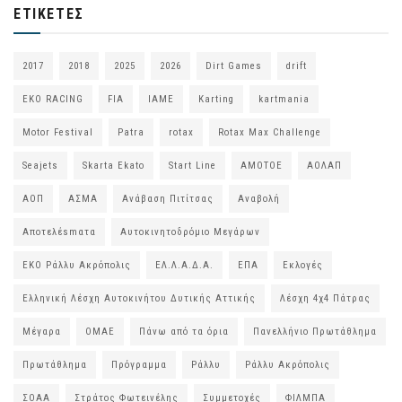
ΕΤΙΚΈΤΕΣ
2017
2018
2025
2026
Dirt Games
drift
EKO RACING
FIA
IAME
Karting
kartmania
Motor Festival
Patra
rotax
Rotax Max Challenge
Seajets
Skarta Ekato
Start Line
ΑΜΟΤΟΕ
ΑΟΛΑΠ
ΑΟΠ
ΑΣΜΑ
Ανάβαση Πιτίτσας
Αναβολή
Αποτελέsmατα
Αυτοκινητοδρόμιο Μεγάρων
ΕΚΟ Ράλλυ Ακρόπολις
ΕΛ.Λ.Α.Δ.Α.
ΕΠΑ
Εκλογές
Ελληνική Λέσχη Αυτοκινήτου Δυτικής Αττικής
Λέσχη 4χ4 Πάτρας
Μέγαρα
ΟΜΑΕ
Πάνω από τα όρια
Πανελλήνιο Πρωτάθλημα
Πρωτάθλημα
Πρόγραμμα
Ράλλυ
Ράλλυ Ακρόπολις
ΣΟΑΑ
Στράτος Φωτεινέλης
Συμμετοχές
ΦΙΛΜΠΑ