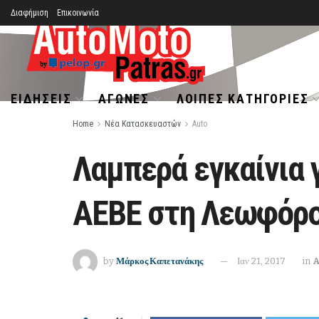
Διαφήμιση
Επικοινωνία
ΕΙΔΉΣΕΙΣ
ΑΓΏΝΕΣ
ΛΟΙΠΈΣ ΚΑΤΗΓΟΡΊΕΣ
Home
Νέα Κατασκευαστών
Auto
Λαμπερά εγκαίνια 
ΑΕΒΕ στη Λεωφόρο
by
Μάρκος Καπετανάκης
Ιαν 21, 2017
in
A