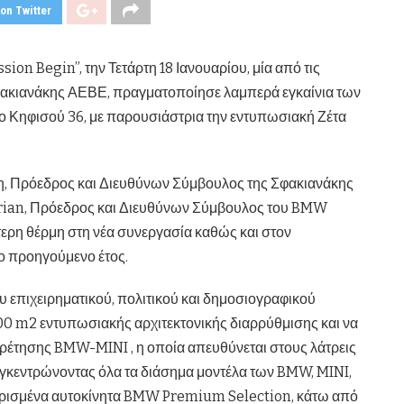
on Twitter
sion Begin”, την Τετάρτη 18 Ιανουαρίου, μία από τις
Σφακιανάκης ΑΕΒΕ, πραγματοποίησε λαμπερά εγκαίνια των
Κηφισού 36, με παρουσιάστρια την εντυπωσιακή Ζέτα
η, Πρόεδρος και Διευθύνων Σύμβουλος της Σφακιανάκης
irian, Πρόεδρος και Διευθύνων Σύμβουλος του BMW
ίτερη θέρμη στη νέα συνεργασία καθώς και στον
ο προηγούμενο έτος.
υ επιχειρηματικού, πολιτικού και δημοσιογραφικού
500 m2 εντυπωσιακής αρχιτεκτονικής διαρρύθμισης και να
έτησης BMW-MINI , η οποία απευθύνεται στους λάτρεις
γκεντρώνοντας όλα τα διάσημα μοντέλα των BMW, MINI,
ρισμένα αυτοκίνητα BMW Premium Selection, κάτω από