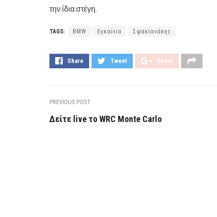
την ίδια στέγη.
TAGS:
BMW
Εγκαίνια
Σφακιανάκης
Share
Tweet
Share
PREVIOUS POST
Δείτε live το WRC Monte Carlo