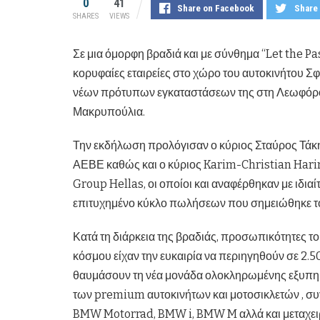
0
41
Share on Facebook
Share 
SHARES
VIEWS
Σε μια όμορφη βραδιά και με σύνθημα “Let the Pas
κορυφαίες εταιρείες στο χώρο του αυτοκινήτου 
νέων πρότυπων εγκαταστάσεων της στη Λεωφόρο 
Μακρυπούλια.
Την εκδήλωση προλόγισαν ο κύριος Σταύρος Τάκ
ΑΕΒΕ καθώς και ο κύριος Karim-Christian Har
Group Hellas, οι οποίοι και αναφέρθηκαν με ιδια
επιτυχημένο κύκλο πωλήσεων που σημειώθηκε τ
Κατά τη διάρκεια της βραδιάς, προσωπικότητες το
κόσμου είχαν την ευκαιρία να περιηγηθούν σε 2.
θαυμάσουν τη νέα μονάδα ολοκληρωμένης εξυπηρ
των premium αυτοκινήτων και μοτοσικλετών , συ
BMW Motorrad, BMW i, BMW M αλλά και μεταχει