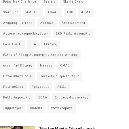
Rotax Max Challenge
Seajets
Skarta Ekato
Start Line
ΑΜΟΤΟΕ
ΑΟΛΑΠ
ΑΟΠ
ΑΣΜΑ
Ανάβαση Πιτίτσας
Αναβολή
Αποτελέsmατα
Αυτοκινητοδρόμιο Μεγάρων
ΕΚΟ Ράλλυ Ακρόπολις
ΕΛ.Λ.Α.Δ.Α.
ΕΠΑ
Εκλογές
Ελληνική Λέσχη Αυτοκινήτου Δυτικής Αττικής
Λέσχη 4χ4 Πάτρας
Μέγαρα
ΟΜΑΕ
Πάνω από τα όρια
Πανελλήνιο Πρωτάθλημα
Πρωτάθλημα
Πρόγραμμα
Ράλλυ
Ράλλυ Ακρόπολις
ΣΟΑΑ
Στράτος Φωτεινέλης
Συμμετοχές
ΦΙΛΜΠΑ
αποτελέσματα
Τόγελου Μαρία: Σύνταξη μετά