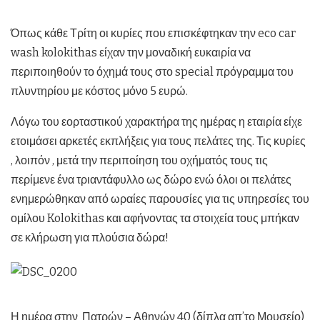
Όπως κάθε Τρίτη οι κυρίες που επισκέφτηκαν την eco car
wash kolokithas είχαν την μοναδική ευκαιρία να
περιποιηθούν το όχημά τους στο special πρόγραμμα του
πλυντηρίου με κόστος μόνο 5 ευρώ.
Λόγω του εορταστικού χαρακτήρα της ημέρας η εταιρία είχε
ετοιμάσει αρκετές εκπλήξεις για τους πελάτες της. Τις κυρίες
, λοιπόν , μετά την περιποίηση του οχήματός τους τις
περίμενε ένα τριαντάφυλλο ως δώρο ενώ όλοι οι πελάτες
ενημερώθηκαν από ωραίες παρουσίες για τις υπηρεσίες του
ομίλου Kolokithas και αφήνοντας τα στοιχεία τους μπήκαν
σε κλήρωση για πλούσια δώρα!
Η ημέρα στην Πατρών – Αθηνών 40 (δίπλα απ’το Μουσείο)