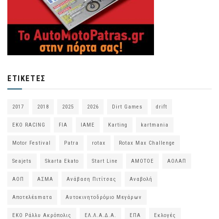
ΕΤΙΚΈΤΕΣ
2017
2018
2025
2026
Dirt Games
drift
EKO RACING
FIA
IAME
Karting
kartmania
Motor Festival
Patra
rotax
Rotax Max Challenge
Seajets
Skarta Ekato
Start Line
ΑΜΟΤΟΕ
ΑΟΛΑΠ
ΑΟΠ
ΑΣΜΑ
Ανάβαση Πιτίτσας
Αναβολή
Αποτελέsmατα
Αυτοκινητοδρόμιο Μεγάρων
ΕΚΟ Ράλλυ Ακρόπολις
ΕΛ.Λ.Α.Δ.Α.
ΕΠΑ
Εκλογές