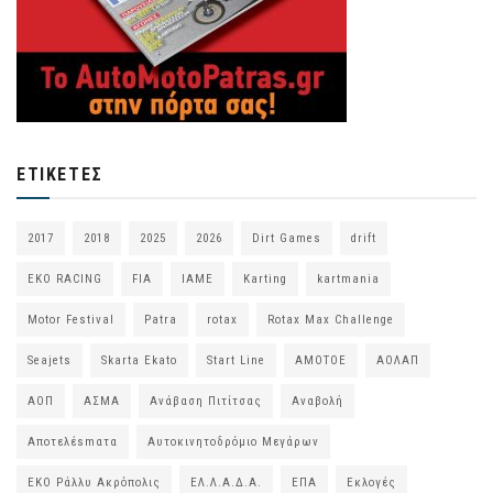
ΕΤΙΚΈΤΕΣ
2017
2018
2025
2026
Dirt Games
drift
EKO RACING
FIA
IAME
Karting
kartmania
Motor Festival
Patra
rotax
Rotax Max Challenge
Seajets
Skarta Ekato
Start Line
ΑΜΟΤΟΕ
ΑΟΛΑΠ
ΑΟΠ
ΑΣΜΑ
Ανάβαση Πιτίτσας
Αναβολή
Αποτελέsmατα
Αυτοκινητοδρόμιο Μεγάρων
ΕΚΟ Ράλλυ Ακρόπολις
ΕΛ.Λ.Α.Δ.Α.
ΕΠΑ
Εκλογές