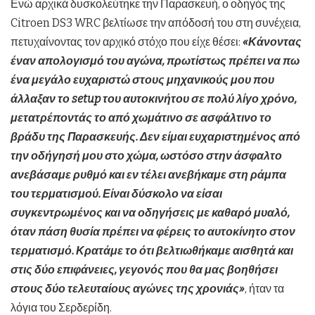
Ενώ αρχικά δυσκολεύτηκε την Παρασκευή, ο οδηγός της
Citroen DS3 WRC βελτίωσε την απόδοσή του στη συνέχεια,
πετυχαίνοντας τον αρχικό στόχο που είχε θέσει:
«Κάνοντας
έναν απολογισμό του αγώνα, πρωτίστως πρέπει να πω
ένα μεγάλο ευχαριστώ στους μηχανικούς μου που
άλλαξαν το setup του αυτοκινήτου σε πολύ λίγο χρόνο,
μετατρέποντάς το από χωμάτινο σε ασφάλτινο το
βράδυ της Παρασκευής. Δεν είμαι ευχαριστημένος από
την οδήγησή μου στο χώμα, ωστόσο στην άσφαλτο
ανεβάσαμε ρυθμό και εν τέλει ανεβήκαμε στη ράμπα
του τερματισμού. Είναι δύσκολο να είσαι
συγκεντρωμένος και να οδηγήσεις με καθαρό μυαλό,
όταν πάση θυσία πρέπει να φέρεις το αυτοκίνητο στον
τερματισμό. Κρατάμε το ότι βελτιωθήκαμε αισθητά και
στις δύο επιφάνειες, γεγονός που θα μας βοηθήσει
στους δύο τελευταίους αγώνες της χρονιάς»
, ήταν τα
λόγια του Σερδερίδη.