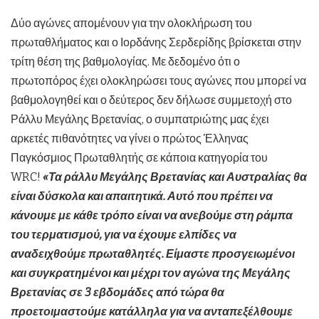
Δύο αγώνες απομένουν για την ολοκλήρωση του
πρωταθλήματος και ο Ιορδάνης Σερδερίδης βρίσκεται στην
τρίτη θέση της βαθμολογίας. Με δεδομένο ότι ο
πρωτοπόρος έχει ολοκληρώσει τους αγώνες που μπορεί να
βαθμολογηθεί και ο δεύτερος δεν δήλωσε συμμετοχή στο
Ράλλυ Μεγάλης Βρετανίας, ο συμπατριώτης μας έχει
αρκετές πιθανότητες να γίνει ο πρώτος Έλληνας
Παγκόσμιος Πρωταθλητής σε κάποια κατηγορία του
WRC!
«Τα ράλλυ Μεγάλης Βρετανίας και Αυστραλίας θα
είναι δύσκολα και απαιτητικά. Αυτό που πρέπει να
κάνουμε με κάθε τρόπο είναι να ανεβούμε στη ράμπα
του τερματισμού, για να έχουμε ελπίδες να
αναδειχθούμε πρωταθλητές. Είμαστε προσγειωμένοι
και συγκρατημένοι και μέχρι τον αγώνα της Μεγάλης
Βρετανίας σε 3 εβδομάδες από τώρα θα
προετοιμαστούμε κατάλληλα για να ανταπεξέλθουμε