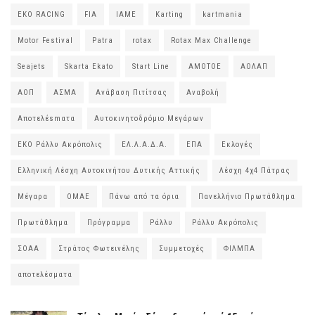
EKO RACING
FIA
IAME
Karting
kartmania
Motor Festival
Patra
rotax
Rotax Max Challenge
Seajets
Skarta Ekato
Start Line
ΑΜΟΤΟΕ
ΑΟΛΑΠ
ΑΟΠ
ΑΣΜΑ
Ανάβαση Πιτίτσας
Αναβολή
Αποτελέsmατα
Αυτοκινητοδρόμιο Μεγάρων
ΕΚΟ Ράλλυ Ακρόπολις
ΕΛ.Λ.Α.Δ.Α.
ΕΠΑ
Εκλογές
Ελληνική Λέσχη Αυτοκινήτου Δυτικής Αττικής
Λέσχη 4χ4 Πάτρας
Μέγαρα
ΟΜΑΕ
Πάνω από τα όρια
Πανελλήνιο Πρωτάθλημα
Πρωτάθλημα
Πρόγραμμα
Ράλλυ
Ράλλυ Ακρόπολις
ΣΟΑΑ
Στράτος Φωτεινέλης
Συμμετοχές
ΦΙΛΜΠΑ
αποτελέσματα