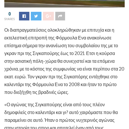
0
SHARES
Οι διαπραγματεύσεις ολοκληρώθηκαν με επιτυχία και η
εκτελεστική επιτροπή της Φόρμουλα Ενα ανακοίνωσε
επίσημα σήμερα την ανανέωση του συμβολαίου της με το
γκραν πρι της Σιγκαπούρης έως το 2021. Ετσι η κούρσα
στην ασιατική πόλη-χώρα θα συνεχιστεί και τα επόμενα
χρόνια, με το κόστος της συμφωνίας να είναι περίπου στα 20
εκατ. ευρώ. Τον γκραν πρι της Σιγκαπόρης εντάχθηκε στο
καλεντάρι της Φόρμουλα Ενα το 2008 και ήταν το πρώτο
που διεξήχθη τις βραδινές ώρες.
«Ο αγώνας της Σιγκαπούρης είναι από τους πλέον
δημοφιλείς στο καλεντάρι και γι? αυτό χαιρόμαστε που θα
παραμείνει σε αυτό. Ήταν ο πρώτος νυχτερινός αγώνας
στην ιστορία του σπορ και αποτελεί έναν από τους