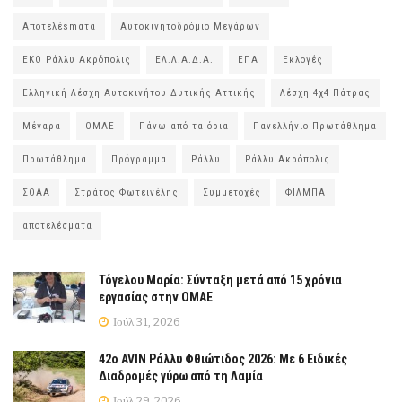
Αποτελέsmατα
Αυτοκινητοδρόμιο Μεγάρων
ΕΚΟ Ράλλυ Ακρόπολις
ΕΛ.Λ.Α.Δ.Α.
ΕΠΑ
Εκλογές
Ελληνική Λέσχη Αυτοκινήτου Δυτικής Αττικής
Λέσχη 4χ4 Πάτρας
Μέγαρα
ΟΜΑΕ
Πάνω από τα όρια
Πανελλήνιο Πρωτάθλημα
Πρωτάθλημα
Πρόγραμμα
Ράλλυ
Ράλλυ Ακρόπολις
ΣΟΑΑ
Στράτος Φωτεινέλης
Συμμετοχές
ΦΙΛΜΠΑ
αποτελέσματα
Τόγελου Μαρία: Σύνταξη μετά από 15 χρόνια
εργασίας στην ΟΜΑΕ
Ιούλ 31, 2026
42ο AVIN Ράλλυ Φθιώτιδος 2026: Με 6 Ειδικές
Διαδρομές γύρω από τη Λαμία
Ιούλ 29, 2026