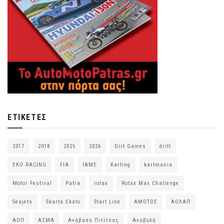
ΕΤΙΚΈΤΕΣ
2017
2018
2025
2026
Dirt Games
drift
EKO RACING
FIA
IAME
Karting
kartmania
Motor Festival
Patra
rotax
Rotax Max Challenge
Seajets
Skarta Ekato
Start Line
ΑΜΟΤΟΕ
ΑΟΛΑΠ
ΑΟΠ
ΑΣΜΑ
Ανάβαση Πιτίτσας
Αναβολή