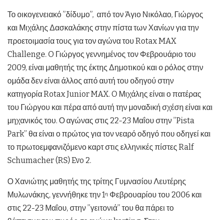
Το οικογενειακό ”δίδυμο”, από τον Άγιο Νικόλαο, Γιώργος
και Μιχάλης Δασκαλάκης στην πίστα των Χανίων για την
προετοιμασία τους για τον αγώνα του Rotax MAX
Challenge. O Γιώργος γεννημένος τον Φεβρουάριο του
2009, είναι μαθητής της έκτης Δημοτικού και ο ρόλος στην
ομάδα δεν είναι άλλος από αυτή του οδηγού στην
κατηγορία
Rotax
Junior
MAX
. O Μιχάλης είναι ο πατέρας
του Γιώργου και πέρα από αυτή την μοναδική σχέση είναι και
μηχανικός του. Ο αγώνας στις 22-23 Μαΐου στην ”Pista
Park” θα είναι ο πρώτος για τον νεαρό οδηγό που οδηγεί και
το πρωτοεμφανιζόμενο καρτ στις ελληνικές πίστες Ralf
Schumacher (RS) Evo 2.
Ο Χανιώτης μαθητής της τρίτης Γυμνασίου Λευτέρης
Μυλωνάκης, γεννήθηκε την 1
Φεβρουαρίου του 2006 και
η
στις 22-23 Μαΐου, στην ”γειτονιά” του θα πάρει το