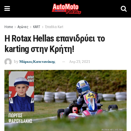
Home
Αγώνες
KART
Έπαθλα Kart
Η Rotax Hellas επανιδρύει το
karting στην Κρήτη!
by
Μάρκος Καπετανάκης
Απρ 23, 2021