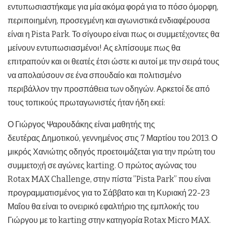
εντυπωσιαστήκαμε για μία ακόμα φορά για το πόσο όμορφη,
περιποιημένη, προσεγμένη και αγωνιστικά ενδιαφέρουσα
είναι η Pista Park. Το σίγουρο είναι πως οι συμμετέχοντες θα
μείνουν εντυπωσιασμένοι! Ας ελπίσουμε πως θα
επιτραπούν και οι θεατές έτσι ώστε κι αυτοί με την σειρά τους
να απολαύσουν σε ένα σπουδαίο και πολιτισμένο
περιβάλλον την προσπάθεια των οδηγών. Αρκετοί δε από
τους τοπικούς πρωταγωνιστές ήταν ήδη εκεί:
Ο Γιώργος Ψαρουδάκης είναι μαθητής της
δευτέρας Δημοτικού, γεννημένος στις 7 Μαρτίου του 2013. Ο
μικρός Χανιώτης οδηγός προετοιμάζεται για την πρώτη του
συμμετοχή σε αγώνες karting. O πρώτος αγώνας του
Rotax MAX Challenge, στην πίστα ”Pista Park” που είναι
προγραμματισμένος για το Σάββατο και τη Κυριακή 22-23
Μαΐου θα είναι το ονειρικό εφαλτήριο της εμπλοκής του
Γιώργου με το karting στην κατηγορία Rotax Micro MAX.