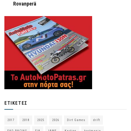
Rovanperä
ΕΤΙΚΈΤΕΣ
2017
2018
2025
2026
Dirt Games
drift
EKO RACING
FIA
IAME
Karting
kartmania