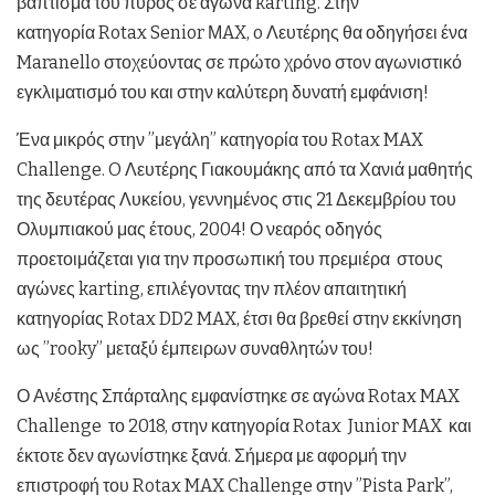
βάπτισμα του πυρός σε αγώνα karting. Στην
κατηγορία
Rotax
Senior ΜAX, o Λευτέρης θα οδηγήσει ένα
Maranello στοχεύοντας σε πρώτο χρόνο στον αγωνιστικό
εγκλιματισμό του και στην καλύτερη δυνατή εμφάνιση!
Ένα μικρός στην ”μεγάλη” κατηγορία του Rotax MAX
Challenge. O Λευτέρης Γιακουμάκης από τα Χανιά μαθητής
της δευτέρας Λυκείου, γεννημένος στις 21 Δεκεμβρίου του
Ολυμπιακού μας έτους, 2004! Ο νεαρός οδηγός
προετοιμάζεται για την προσωπική του πρεμιέρα στους
αγώνες karting, επιλέγοντας την πλέον απαιτητική
κατηγορίας
Rotax
DD2 MAX, έτσι θα βρεθεί στην εκκίνηση
ως ”rooky” μεταξύ έμπειρων συναθλητών του!
Ο Ανέστης Σπάρταλης εμφανίστηκε σε αγώνα Rotax MAX
Challenge το 2018, στην κατηγορία Rotax Junior MAX και
έκτοτε δεν αγωνίστηκε ξανά. Σήμερα με αφορμή την
επιστροφή του Rotax MAX Challenge στην ”Pista Park”,