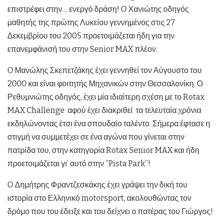
επιστρέφει στην… ενεργό δράση! O Χανιώτης οδηγός
μαθητής της πρώτης Λυκείου γεννημένος στις 27
Δεκεμβρίου του 2005 προετοιμάζεται ήδη για την
επανεμφάνισή του στην Senior MAX πλέον.
O Μανώλης Σκεπετζάκης έχει γεννηθεί τον Αύγουστο του
2000 και είναι φοιτητής Μηχανικών στην Θεσσαλονίκη. Ο
Ρεθυμνιώτης οδηγός, έχει μία ιδιαίτερη σχέση με το Rotax
MAX Challenge αφού έχει διακριθεί τα τελευταία χρόνια
εκδηλώνοντας έτσι ένα σπουδαίο ταλέντο. Σήμερα έφτασε η
στιγμή να συμμετέχει σε ένα αγώνα που γίνεται στην
πατρίδα του, στην κατηγορία Rotax Senior MAX και ήδη
προετοιμάζεται γι’ αυτό στην ”Pista Park”!
O Δημήτρης Φραντζεσκάκης έχει γράψει την δική του
ιστορία στο Ελληνικό motorsport, ακολουθώντας τον
δρόμο που του έδειξε και του δείχνει ο πατέρας του Γιώργος!