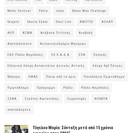
Motor Festival
Patra
rotax
Rotax Max Challenge
Seajets
Skarta Ekato
Start Line
ΑΜΟΤΟΕ
ΑΟΛΑΠ
ΑΟΠ
ΑΣΜΑ
Ανάβαση Πιτίτσας
Αναβολή
Αποτελέsmατα
Αυτοκινητοδρόμιο Μεγάρων
ΕΚΟ Ράλλυ Ακρόπολις
ΕΛ.Λ.Α.Δ.Α.
ΕΠΑ
Εκλογές
Ελληνική Λέσχη Αυτοκινήτου Δυτικής Αττικής
Λέσχη 4χ4 Πάτρας
Μέγαρα
ΟΜΑΕ
Πάνω από τα όρια
Πανελλήνιο Πρωτάθλημα
Πρωτάθλημα
Πρόγραμμα
Ράλλυ
Ράλλυ Ακρόπολις
ΣΟΑΑ
Στράτος Φωτεινέλης
Συμμετοχές
ΦΙΛΜΠΑ
αποτελέσματα
Τόγελου Μαρία: Σύνταξη μετά από 15 χρόνια