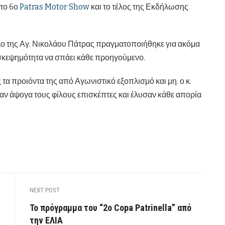
το 6ο
Patras Motor Show
και το τέλος της Εκδήλωσης
λο της Αγ. Νικολάου Πάτρας πραγματοποιήθηκε για ακόμα
ισκεψημότητα να σπάει κάθε προηγούμενο.
α προιόντα της από Αγωνιστικό εξοπλισμό και μη. ο κ.
αν άψογα τους φίλους επισκέπτες και έλυσαν κάθε απορία
NEXT POST
Το πρόγραμμα του “2ο Copa Patrinella” από
την ΕΛΙΑ