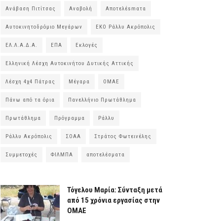
Ανάβαση Πιτίτσας
Αναβολή
Αποτελέsmατα
Αυτοκινητοδρόμιο Μεγάρων
ΕΚΟ Ράλλυ Ακρόπολις
ΕΛ.Λ.Α.Δ.Α.
ΕΠΑ
Εκλογές
Ελληνική Λέσχη Αυτοκινήτου Δυτικής Αττικής
Λέσχη 4χ4 Πάτρας
Μέγαρα
ΟΜΑΕ
Πάνω από τα όρια
Πανελλήνιο Πρωτάθλημα
Πρωτάθλημα
Πρόγραμμα
Ράλλυ
Ράλλυ Ακρόπολις
ΣΟΑΑ
Στράτος Φωτεινέλης
Συμμετοχές
ΦΙΛΜΠΑ
αποτελέσματα
Τόγελου Μαρία: Σύνταξη μετά
από 15 χρόνια εργασίας στην
ΟΜΑΕ