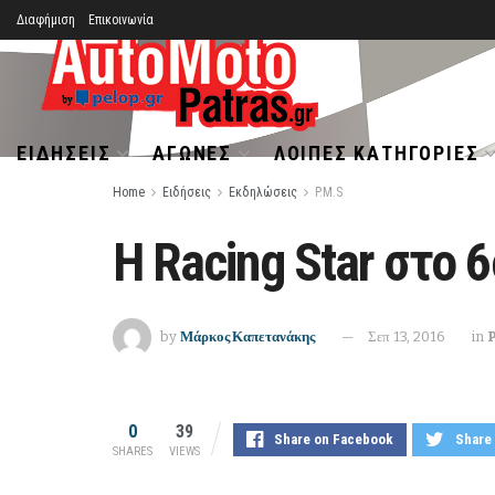
Διαφήμιση
Επικοινωνία
ΕΙΔΉΣΕΙΣ
ΑΓΏΝΕΣ
ΛΟΙΠΈΣ ΚΑΤΗΓΟΡΊΕΣ
Home
Ειδήσεις
Εκδηλώσεις
P.M.S
Η Racing Star στο 
by
Μάρκος Καπετανάκης
Σεπ 13, 2016
in
P
0
39
Share on Facebook
Share 
SHARES
VIEWS