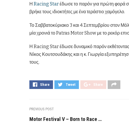
Η
Racing Star
έδωσε το παρόν για πρώτη φορά σ
βρήκε τους ιδιοκτήτες με ένα τεράστιο χαμόγελο.
Το Σαββατοκύριακο 3 και 4 Σεπτεμβρίου στον Μό
μία χρονιά το Patras Motor Show με το ρεκόρ επ
Η Racing Star έδωσε δυναμικό παρόν εκθέτοντας τ
Νίκος Κουτσουδάκης και η κ. Γιωργία εξυπηρέτησ
τους.
Share
Tweet
Share
PREVIOUS POST
Motor Festival V – Born to Race …