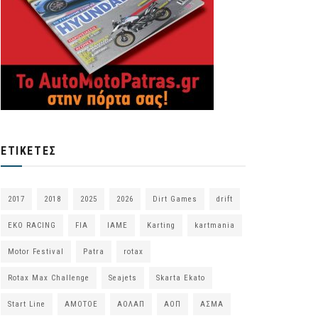
ΕΤΙΚΈΤΕΣ
2017
2018
2025
2026
Dirt Games
drift
EKO RACING
FIA
IAME
Karting
kartmania
Motor Festival
Patra
rotax
Rotax Max Challenge
Seajets
Skarta Ekato
Start Line
ΑΜΟΤΟΕ
ΑΟΛΑΠ
ΑΟΠ
ΑΣΜΑ