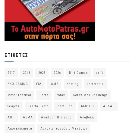
ΕΤΙΚΈΤΕΣ
2017
2018
2025
2026
Dirt Games
drift
EKO RACING
FIA
IAME
Karting
kartmania
Motor Festival
Patra
rotax
Rotax Max Challenge
Seajets
Skarta Ekato
Start Line
ΑΜΟΤΟΕ
ΑΟΛΑΠ
ΑΟΠ
ΑΣΜΑ
Ανάβαση Πιτίτσας
Αναβολή
Αποτελέsmατα
Αυτοκινητοδρόμιο Μεγάρων