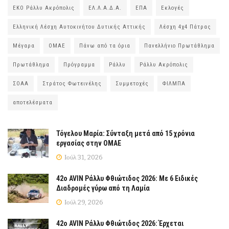
ΕΚΟ Ράλλυ Ακρόπολις
ΕΛ.Λ.Α.Δ.Α.
ΕΠΑ
Εκλογές
Ελληνική Λέσχη Αυτοκινήτου Δυτικής Αττικής
Λέσχη 4χ4 Πάτρας
Μέγαρα
ΟΜΑΕ
Πάνω από τα όρια
Πανελλήνιο Πρωτάθλημα
Πρωτάθλημα
Πρόγραμμα
Ράλλυ
Ράλλυ Ακρόπολις
ΣΟΑΑ
Στράτος Φωτεινέλης
Συμμετοχές
ΦΙΛΜΠΑ
αποτελέσματα
Τόγελου Μαρία: Σύνταξη μετά από 15 χρόνια
εργασίας στην ΟΜΑΕ
Ιούλ 31, 2026
42ο AVIN Ράλλυ Φθιώτιδος 2026: Με 6 Ειδικές
Διαδρομές γύρω από τη Λαμία
Ιούλ 29, 2026
42ο AVIN Ράλλυ Φθιώτιδος 2026: Έρχεται