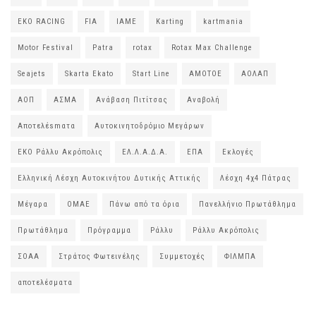
EKO RACING
FIA
IAME
Karting
kartmania
Motor Festival
Patra
rotax
Rotax Max Challenge
Seajets
Skarta Ekato
Start Line
ΑΜΟΤΟΕ
ΑΟΛΑΠ
ΑΟΠ
ΑΣΜΑ
Ανάβαση Πιτίτσας
Αναβολή
Αποτελέsmατα
Αυτοκινητοδρόμιο Μεγάρων
ΕΚΟ Ράλλυ Ακρόπολις
ΕΛ.Λ.Α.Δ.Α.
ΕΠΑ
Εκλογές
Ελληνική Λέσχη Αυτοκινήτου Δυτικής Αττικής
Λέσχη 4χ4 Πάτρας
Μέγαρα
ΟΜΑΕ
Πάνω από τα όρια
Πανελλήνιο Πρωτάθλημα
Πρωτάθλημα
Πρόγραμμα
Ράλλυ
Ράλλυ Ακρόπολις
ΣΟΑΑ
Στράτος Φωτεινέλης
Συμμετοχές
ΦΙΛΜΠΑ
αποτελέσματα