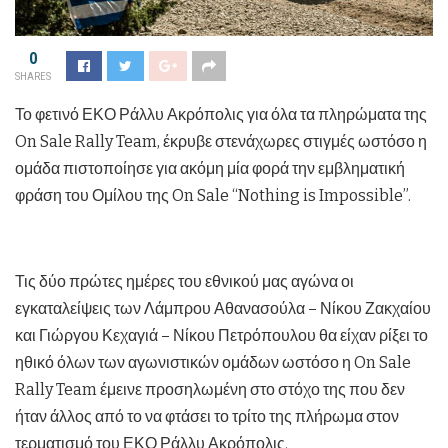
0
SHARES
Το φετινό ΕΚΟ Ράλλυ Ακρόπολις για όλα τα πληρώματα της
On Sale Rally Team, έκρυβε στενάχωρες στιγμές ωστόσο η
ομάδα πιστοποίησε για ακόμη μία φορά την εμβληματική
φράση του Ομίλου της On Sale “Nothing is Impossible”.
Τις δύο πρώτες ημέρες του εθνικού μας αγώνα οι
εγκαταλείψεις των Λάμπρου Αθανασούλα – Νίκου Ζακχαίου
και Γιώργου Κεχαγιά – Νίκου Πετρόπουλου θα είχαν ρίξει το
ηθικό όλων των αγωνιστικών ομάδων ωστόσο η On Sale
Rally Team έμεινε προσηλωμένη στο στόχο της που δεν
ήταν άλλος από το να φτάσει το τρίτο της πλήρωμα στον
τερματισμό του ΕΚΟ Ράλλυ Ακρόπολις.