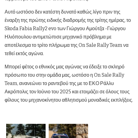
Αυτό ωστόσο δεν κατέστη δυνατό καθώς λίγο πριν της
έναρξη της πρώτης ειδικής διαδρομής της τρίτης ημέρας, το
Skoda Fabia Rally2 evo των Γιώργου Αμούτζα -Γιώργου
Ηλιόπουλου αντιμετώπισε μηχανικό πρόβλημα με
αποτέλεσμα το τρίτο πλήρωμα της On Sale Rally Team να
τεθεί εκτός αγώνα.
Μπορεί φέτος ο εθνικός μας αγώνας να έδειξε το σκληρό
πρόσωπο του στην ομάδα μας, ωστόσο η On Sale Rally
Team, ανανεώνει το ραντεβού της με το ΕΚΟ Ράλλυ
Ακρόπολις τον Ιούνιο του 2025 και ετοιμάζει σε όλους τους
φίλους του μηχανοκίνητου αθλητισμού μοναδικές εκπλήξεις.