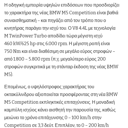
Η οδηγική εμπειρία υψηλών επιδόσεων που προσδιορίζει
το χαρακτήρα της νέας BMW M5 Competition είναι βαθιά
συναισθηματική – και πηγάζει από τον τρόπο που ο
κινητήρας παράγει την ισχύ του. Ο V8 4.4L με τεχνολογία
M TwinPower Turbo αποδίδει τώρα μέγιστη ισχύ
460 kW/625 hp στις 6.000 rpm. Η μέγιστη ροπή είναι
750 Nm και είναι διαθέσιμη σε μεγάλο εύρος στροφών –
από 1.800 – 5.800 rpm (π.χ. μεγαλύτερο εύρος 200
στροφών συγκριτικά με τη στάνταρ έκδοση της νέας BMW
M5).
Επομένως, ο υψηλόστροφος χαρακτήρας του
οκτακύλινδρου αξιοποιείται προσφέροντας στη νέα BMW
M5 Competition εκπληκτικές επιταχύνσεις. Η μοναδική
καμπύλη ισχύος κάνει αισθητή την παρουσία της, καθώς
μειώνει το χρόνο επιτάχυνσης 0 – 100 km/h στην
Competition σε 3,3 δεύτ. Επιπλέον, το 0 – 200 km/h