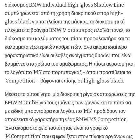
διάκοσμος BMW Individual high-gloss Shadow Line
συμπληρώνεται από τη χρήση διακριτικού σπορ high-
gloss black για το πλαίσιο της μάσκας, το διακοσμητικό
πλέγμα στα βράγχια BMW Μ στα εμπρός πλαϊνά πάνελ, το
διάκοσμο του καλύμματος του πίσω προφυλακτήρα και τα
καλύμματα εξωτερικών καθρεπτών. Ένα ακόμα ιδιαίτερο
χαρακτηριστικό είναι οι λαβές ανοίγματος θυρών, που είναι
βαμμένες στο χρώμα του αμαξώματος. Η πίσω αεροτομή και
το λογότυπο ‘M5’ στο πορτμπαγκάζ – όπου προστίθεται το
‘Competition’ – βάφονται επίσης σε high-gloss black.
Μέσα στο αυτοκίνητο, μία διακριτική ρίγα σε αποχρώσεις της
BMW M GmbH για τους ιμάντες των ζωνών και τα πατάκια
με ειδική μπορντούρα και λογότυπο ‘M5’, προδίδουν τον
αποκλειστικό χαρακτήρα τη νέας BMW M5 Competition.
Ένα ακόμα στοιχείο ταυτότητας είναι το γραφικό
‘M Competition’ που εμφανίζεται στον πίνακα οργάνων ως