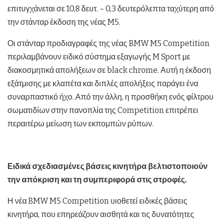
επιτυγχάνεται σε 10,8 δευτ. – 0,3 δευτερόλεπτα ταχύτερη από
την στάνταρ έκδοση της νέας M5.
Οι στάνταρ προδιαγραφές της νέας BMW M5 Competition
περιλαμβάνουν ειδικό σύστημα εξαγωγής M Sport με
διακοσμητικά απολήξεων σε black chrome. Αυτή η έκδοση
εξάτμισης με κλαπέτα και διπλές απολήξεις παράγει ένα
συναρπαστικό ήχο. Από την άλλη, η προσθήκη ενός φίλτρου
σωματιδίων στην πανοπλία της Competition επιτρέπει
περαιτέρω μείωση των εκπομπών ρύπων.
Ειδικά σχεδιασμένες βάσεις κινητήρα βελτιστοποιούν
την απόκριση και τη συμπεριφορά στις στροφές.
Η νέα BMW M5 Competition υιοθετεί ειδικές βάσεις
κινητήρα, που επηρεάζουν αισθητά και τις δυνατότητες