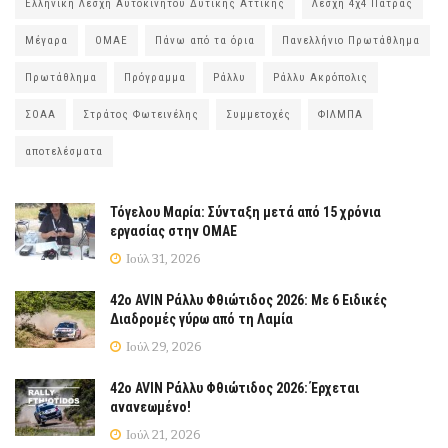
Ελληνική Λέσχη Αυτοκινήτου Δυτικής Αττικής
Λέσχη 4χ4 Πάτρας
Μέγαρα
ΟΜΑΕ
Πάνω από τα όρια
Πανελλήνιο Πρωτάθλημα
Πρωτάθλημα
Πρόγραμμα
Ράλλυ
Ράλλυ Ακρόπολις
ΣΟΑΑ
Στράτος Φωτεινέλης
Συμμετοχές
ΦΙΛΜΠΑ
αποτελέσματα
Τόγελου Μαρία: Σύνταξη μετά από 15 χρόνια
εργασίας στην ΟΜΑΕ
Ιούλ 31, 2026
42ο AVIN Ράλλυ Φθιώτιδος 2026: Με 6 Ειδικές
Διαδρομές γύρω από τη Λαμία
Ιούλ 29, 2026
42ο AVIN Ράλλυ Φθιώτιδος 2026: Έρχεται
ανανεωμένο!
Ιούλ 21, 2026