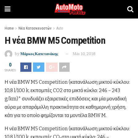
Home
Νέα Κατασκευαστών
Auto
Η νέα BMW M5 Competition
by
Μάρκος Καπετανάκης
Μάι 10, 2018
0
SHARES
Η νέα BMW M5 Competition (κατανάλωση μικτού κύκλου:
10,8 l/100 k, εκπομπές CO2 στο μικτό κύκλο: 246 – 243
g/km)* συνδυάζει εξαιρετικές επιδόσεις και μία μοναδική
αύρα με απαράμιλλη πρακτικότητα σε καθημερινή χρήση,
κάτι για το οποίο φημίζονται τα μοντέλα BMW M.
Η νέα BMW M5 Competition (κατανάλωση μικτού κύκλου:
10,8 l/100 k, εκπομπές CO
στο μικτό κύκλο: 246 –