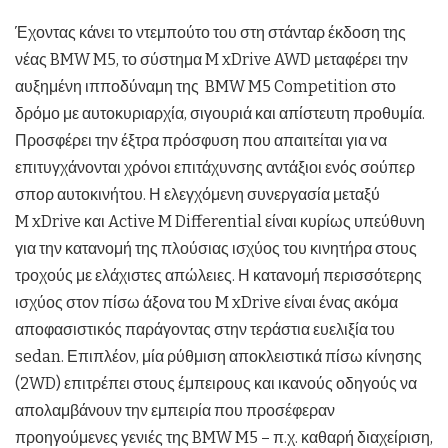
Έχοντας κάνει το ντεμπούτο του στη στάνταρ έκδοση της
νέας BMW M5, το σύστημα M xDrive AWD μεταφέρει την
αυξημένη ιπποδύναμη της BMW M5 Competition στο
δρόμο με αυτοκυριαρχία, σιγουριά και απίστευτη προθυμία.
Προσφέρει την έξτρα πρόσφυση που απαιτείται για να
επιτυγχάνονται χρόνοι επιτάχυνσης αντάξιοι ενός σούπερ
σπορ αυτοκινήτου. Η ελεγχόμενη συνεργασία μεταξύ
M xDrive και Active M Differential είναι κυρίως υπεύθυνη
για την κατανομή της πλούσιας ισχύος του κινητήρα στους
τροχούς με ελάχιστες απώλειες. Η κατανομή περισσότερης
ισχύος στον πίσω άξονα του M xDrive είναι ένας ακόμα
αποφασιστικός παράγοντας στην τεράστια ευελιξία του
sedan. Επιπλέον, μία ρύθμιση αποκλειστικά πίσω κίνησης
(2WD) επιτρέπει στους έμπειρους και ικανούς οδηγούς να
απολαμβάνουν την εμπειρία που προσέφεραν
προηγούμενες γενιές της BMW M5 – π.χ. καθαρή διαχείριση,