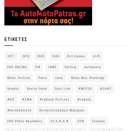
ΕΤΙΚΈΤΕΣ
2017
2018
2025
2026
Dirt Games
drift
EKO RACING
FIA
IAME
Karting
kartmania
Motor Festival
Patra
rotax
Rotax Max Challenge
Seajets
Skarta Ekato
Start Line
ΑΜΟΤΟΕ
ΑΟΛΑΠ
ΑΟΠ
ΑΣΜΑ
Ανάβαση Πιτίτσας
Αναβολή
Αποτελέsmατα
Αυτοκινητοδρόμιο Μεγάρων
ΕΚΟ Ράλλυ Ακρόπολις
ΕΛ.Λ.Α.Δ.Α.
ΕΠΑ
Εκλογές