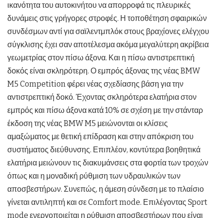
ικανότητα του αυτοκινήτου να απορροφά τις πλευρικές
δυνάμεις στις γρήγορες στροφές. Η τοποθέτηση σφαιρικών
συνδέσμων αντί για σαϊλεντμπλόκ στους βραχίονες ελέγχου
σύγκλισης έχει σαν αποτέλεσμα ακόμα μεγαλύτερη ακρίβεια
γεωμετρίας στον πίσω άξονα. Και η πίσω αντιστρεπτική
δοκός είναι σκληρότερη. Ο εμπρός άξονας της νέας BMW
M5 Competition φέρει νέας σχεδίασης βάση για την
αντιστρεπτική δοκό. Έχοντας σκληρότερα ελατήρια στον
εμπρός και πίσω άξονα κατά 10% σε σχέση με την στάνταρ
έκδοση της νέας BMW M5 μειώνονται οι κλίσεις
αμαξώματος με θετική επίδραση και στην απόκριση του
συστήματος διεύθυνσης. Επιπλέον, κοντύτερα βοηθητικά
ελατήρια μειώνουν τις διακυμάνσεις στα φορτία των τροχών
όπως και η μοναδική ρύθμιση των υδραυλικών των
αποσβεστήρων. Συνεπώς, η άμεση σύνδεση με το πλαίσιο
γίνεται αντιληπτή και σε Comfort mode. Επιλέγοντας Sport
mode ενεργοποιείται η ρύθμιση αποσβεστήρων που είναι