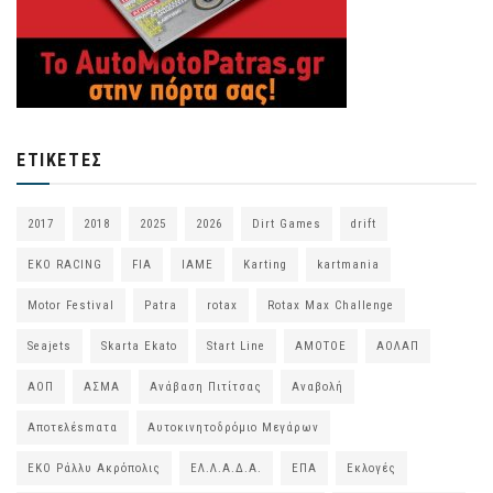
ΕΤΙΚΈΤΕΣ
2017
2018
2025
2026
Dirt Games
drift
EKO RACING
FIA
IAME
Karting
kartmania
Motor Festival
Patra
rotax
Rotax Max Challenge
Seajets
Skarta Ekato
Start Line
ΑΜΟΤΟΕ
ΑΟΛΑΠ
ΑΟΠ
ΑΣΜΑ
Ανάβαση Πιτίτσας
Αναβολή
Αποτελέsmατα
Αυτοκινητοδρόμιο Μεγάρων
ΕΚΟ Ράλλυ Ακρόπολις
ΕΛ.Λ.Α.Δ.Α.
ΕΠΑ
Εκλογές