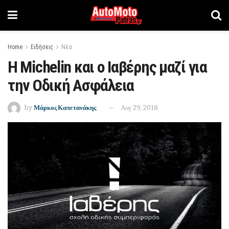
Home
Ειδήσεις
Νέα
Η Michelin και ο Ιαβέρης μαζί για
την Oδική Aσφάλεια
by
Μάρκος Καπετανάκης
Αυγ 29, 2018