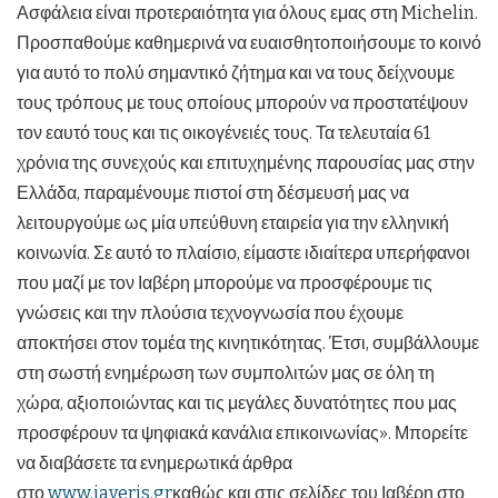
Ασφάλεια είναι προτεραιότητα για όλους εμας στη Michelin.
Προσπαθούμε καθημερινά να ευαισθητοποιήσουμε το κοινό
για αυτό το πολύ σημαντικό ζήτημα και να τους δείχνουμε
τους τρόπους με τους οποίους μπορούν να προστατέψουν
τον εαυτό τους και τις οικογένειές τους. Τα τελευταία 61
χρόνια της συνεχούς και επιτυχημένης παρουσίας μας στην
Ελλάδα, παραμένουμε πιστοί στη δέσμευσή μας να
λειτουργούμε ως μία υπεύθυνη εταιρεία για την ελληνική
κοινωνία. Σε αυτό το πλαίσιο, είμαστε ιδιαίτερα υπερήφανοι
που μαζί με τον Ιαβέρη μπορούμε να προσφέρουμε τις
γνώσεις και την πλούσια τεχνογνωσία που έχουμε
αποκτήσει στον τομέα της κινητικότητας. Έτσι, συμβάλλουμε
στη σωστή ενημέρωση των συμπολιτών μας σε όλη τη
χώρα, αξιοποιώντας και τις μεγάλες δυνατότητες που μας
προσφέρουν τα ψηφιακά κανάλια επικοινωνίας». Μπορείτε
να διαβάσετε τα ενημερωτικά άρθρα
στο
www.iaveris.gr
καθώς και στις σελίδες του Ιαβέρη στο