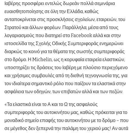
Ιαβέρης προσφέρει εντελώς δωρεάν πολλά σεμινάρια
ευαισθητοποίησης σε όλη την Ελλάδα, καθώς
ανταποκρίνεται στις προσκλήσεις σχολείων, εταιρειών, του
Στρατού και άλλων φορέων. Παράλληλα, μέσα από τους
λογαριασμούς που διατηρεί στο Facebook αλλά και στην
ιστοσελίδα της Σχολής Οδικής Συμπεριφοράς ενημερώνει
διαρκώς το κοινό για τα θέματα της σωστής συμπεριφοράς
στο δρόμο. Η Michelin, ως η κορυφαία εταιρεία ελαστικών,
υποστηρίζει τις δράσεις του Ιαβέρη με πλούσιο περιεχόμενο
και χρήσιμες συμβουλές από τη διεθνή τεχνογνωσία της, για
τον ιδιαίτερα σημαντικό ρόλο που παίζουν τα ελαστικά στην
ασφάλεια των οδηγών, των επιβατών αλλά και των πεζών.
«Τα ελαστικά είναι το Α και το Ω της ασφαλούς
συμπεριφοράς του αυτοκινήτου μας, καθώς πρόκειται για το
μοναδικό σημείο επαφής του αυτοκινήτου με το δρόμο – που
σε μέγεθος δεν ξεπερνά την παλάμη του χεριού μας! Αν αυτά