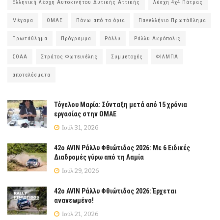
Ελληνική Λέσχη Αυτοκινήτου Δυτικής Αττικής
Λέσχη 4χ4 Πάτρας
Μέγαρα
ΟΜΑΕ
Πάνω από τα όρια
Πανελλήνιο Πρωτάθλημα
Πρωτάθλημα
Πρόγραμμα
Ράλλυ
Ράλλυ Ακρόπολις
ΣΟΑΑ
Στράτος Φωτεινέλης
Συμμετοχές
ΦΙΛΜΠΑ
αποτελέσματα
Τόγελου Μαρία: Σύνταξη μετά από 15 χρόνια
εργασίας στην ΟΜΑΕ
Ιούλ 31, 2026
42ο AVIN Ράλλυ Φθιώτιδος 2026: Με 6 Ειδικές
Διαδρομές γύρω από τη Λαμία
Ιούλ 29, 2026
42ο AVIN Ράλλυ Φθιώτιδος 2026: Έρχεται
ανανεωμένο!
Ιούλ 21, 2026