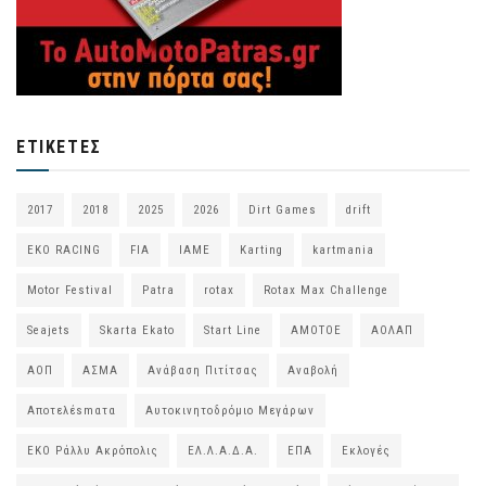
ΕΤΙΚΈΤΕΣ
2017
2018
2025
2026
Dirt Games
drift
EKO RACING
FIA
IAME
Karting
kartmania
Motor Festival
Patra
rotax
Rotax Max Challenge
Seajets
Skarta Ekato
Start Line
ΑΜΟΤΟΕ
ΑΟΛΑΠ
ΑΟΠ
ΑΣΜΑ
Ανάβαση Πιτίτσας
Αναβολή
Αποτελέsmατα
Αυτοκινητοδρόμιο Μεγάρων
ΕΚΟ Ράλλυ Ακρόπολις
ΕΛ.Λ.Α.Δ.Α.
ΕΠΑ
Εκλογές