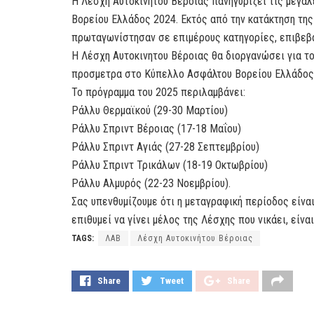
Η Λέσχη Αυτοκινήτου Βέροιας πανηγυρίζει τις μεγά
Βορείου Ελλάδος 2024. Εκτός από την κατάκτηση της
πρωταγωνίστησαν σε επιμέρους κατηγορίες, επιβεβα
Η Λέσχη Αυτοκινητου Βέροιας θα διοργανώσει για τ
προσμετρα στο Κύπελλο Ασφάλτου Βορείου Ελλάδος
Το πρόγραμμα του 2025 περιλαμβάνει:
Ράλλυ Θερμαϊκού (29-30 Μαρτίου)
Ράλλυ Σπριντ Βέροιας (17-18 Μαΐου)
Ράλλυ Σπριντ Αγιάς (27-28 Σεπτεμβρίου)
Ράλλυ Σπριντ Τρικάλων (18-19 Οκτωβρίου)
Ράλλυ Αλμυρός (22-23 Νοεμβρίου).
Σας υπενθυμίζουμε ότι η μεταγραφική περίοδος είνα
επιθυμεί να γίνει μέλος της Λέσχης που νικάει, είν
TAGS:
ΛΑΒ
Λέσχη Αυτοκινήτου Βέροιας
Share
Tweet
Share