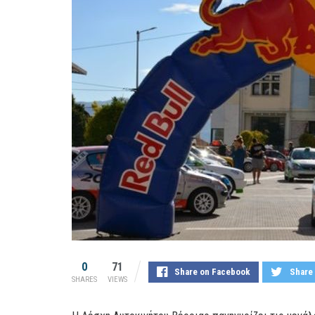
0
71
Share on Facebook
Share 
SHARES
VIEWS