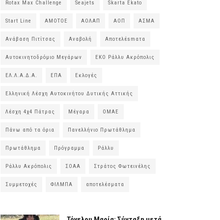
Rotax Max Challenge
Seajets
Skarta Ekato
Start Line
ΑΜΟΤΟΕ
ΑΟΛΑΠ
ΑΟΠ
ΑΣΜΑ
Ανάβαση Πιτίτσας
Αναβολή
Αποτελέsmατα
Αυτοκινητοδρόμιο Μεγάρων
ΕΚΟ Ράλλυ Ακρόπολις
ΕΛ.Λ.Α.Δ.Α.
ΕΠΑ
Εκλογές
Ελληνική Λέσχη Αυτοκινήτου Δυτικής Αττικής
Λέσχη 4χ4 Πάτρας
Μέγαρα
ΟΜΑΕ
Πάνω από τα όρια
Πανελλήνιο Πρωτάθλημα
Πρωτάθλημα
Πρόγραμμα
Ράλλυ
Ράλλυ Ακρόπολις
ΣΟΑΑ
Στράτος Φωτεινέλης
Συμμετοχές
ΦΙΛΜΠΑ
αποτελέσματα
Τόγελου Μαρία: Σύνταξη μετά