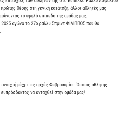
λες επιτυχίες των αθλητών της στο Κύπελλο Ράλλυ Ασφάλτου
 πρώτης θέσης στη γενική κατάταξη, άλλοι αθλητές μας
ιώνοντας το υψηλό επίπεδο της ομάδας μας.
ο 2025 αγώνα το 27ο ράλλυ Σπριντ ΦΙΛΙΠΠΟΣ που θα
.
ι ανοιχτή μέχρι τις αρχές Φεβρουαρίου. Όποιος αθλητής
αι ευπρόσδεκτος να ενταχθεί στην ομάδα μας!