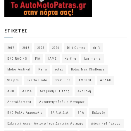
ΕΤΙΚΈΤΕΣ
2017
2018
2025
2026
Dirt Games
drift
EKO RACING
FIA
IAME
Karting
kartmania
Motor Festival
Patra
rotax
Rotax Max Challenge
Seajets
Skarta Ekato
Start Line
ΑΜΟΤΟΕ
ΑΟΛΑΠ
ΑΟΠ
ΑΣΜΑ
Ανάβαση Πιτίτσας
Αναβολή
Αποτελέsmατα
Αυτοκινητοδρόμιο Μεγάρων
ΕΚΟ Ράλλυ Ακρόπολις
ΕΛ.Λ.Α.Δ.Α.
ΕΠΑ
Εκλογές
Ελληνική Λέσχη Αυτοκινήτου Δυτικής Αττικής
Λέσχη 4χ4 Πάτρας