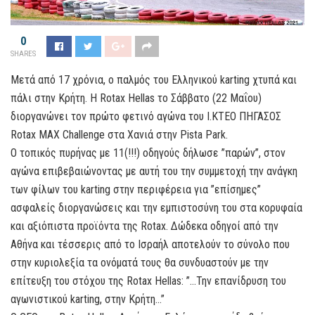
0
SHARES
Μετά από 17 χρόνια, ο παλμός του Ελληνικού karting χτυπά και
πάλι στην Κρήτη. Η Rotax Hellas το Σάββατο (22 Μαΐου)
διοργανώνει τον πρώτο φετινό αγώνα του I.KTEO ΠΗΓΑΣΟΣ
Rotax MAX Challenge στα Χανιά στην Pista Park.
Ο τοπικός πυρήνας με 11(!!!) οδηγούς δήλωσε ”παρών”, στον
αγώνα επιβεβαιώνοντας με αυτή του την συμμετοχή την ανάγκη
των φίλων του karting στην περιφέρεια για ”επίσημες”
ασφαλείς διοργανώσεις και την εμπιστοσύνη του στα κορυφαία
και αξιόπιστα προϊόντα της Rotax. Δώδεκα οδηγοί από την
Αθήνα και τέσσερις από το Ισραήλ αποτελούν το σύνολο που
στην κυριολεξία τα ονόματά τους θα συνδυαστούν με την
επίτευξη του στόχου της Rotax Hellas: ”…Την επανίδρυση του
αγωνιστικού karting, στην Κρήτη…”