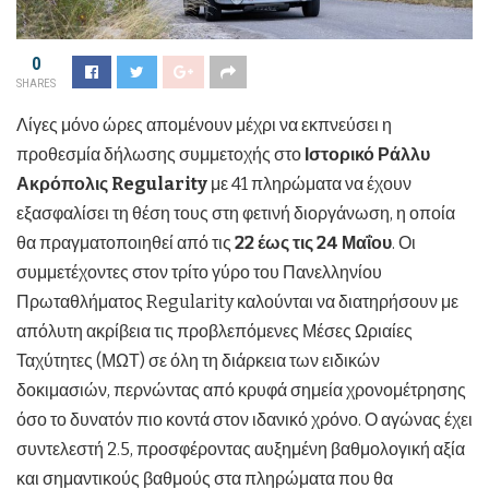
0
SHARES
Λίγες μόνο ώρες απομένουν μέχρι να εκπνεύσει η
προθεσμία δήλωσης συμμετοχής στο
Ιστορικό Ράλλυ
Ακρόπολις Regularity
με 41 πληρώματα να έχουν
εξασφαλίσει τη θέση τους στη φετινή διοργάνωση, η οποία
θα πραγματοποιηθεί από τις
22 έως τις 24 Μαΐου
. Οι
συμμετέχοντες στον τρίτο γύρο του Πανελληνίου
Πρωταθλήματος Regularity καλούνται να διατηρήσουν με
απόλυτη ακρίβεια τις προβλεπόμενες Μέσες Ωριαίες
Ταχύτητες (ΜΩΤ) σε όλη τη διάρκεια των ειδικών
δοκιμασιών, περνώντας από κρυφά σημεία χρονομέτρησης
όσο το δυνατόν πιο κοντά στον ιδανικό χρόνο. Ο αγώνας έχει
συντελεστή 2.5, προσφέροντας αυξημένη βαθμολογική αξία
και σημαντικούς βαθμούς στα πληρώματα που θα