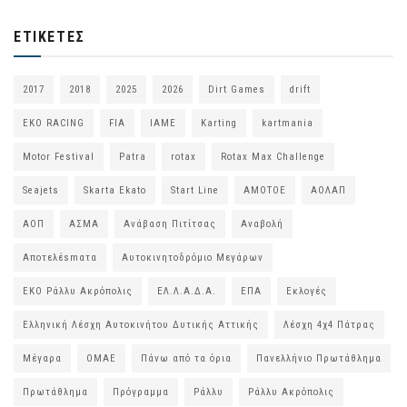
ΕΤΙΚΈΤΕΣ
2017
2018
2025
2026
Dirt Games
drift
EKO RACING
FIA
IAME
Karting
kartmania
Motor Festival
Patra
rotax
Rotax Max Challenge
Seajets
Skarta Ekato
Start Line
ΑΜΟΤΟΕ
ΑΟΛΑΠ
ΑΟΠ
ΑΣΜΑ
Ανάβαση Πιτίτσας
Αναβολή
Αποτελέsmατα
Αυτοκινητοδρόμιο Μεγάρων
ΕΚΟ Ράλλυ Ακρόπολις
ΕΛ.Λ.Α.Δ.Α.
ΕΠΑ
Εκλογές
Ελληνική Λέσχη Αυτοκινήτου Δυτικής Αττικής
Λέσχη 4χ4 Πάτρας
Μέγαρα
ΟΜΑΕ
Πάνω από τα όρια
Πανελλήνιο Πρωτάθλημα
Πρωτάθλημα
Πρόγραμμα
Ράλλυ
Ράλλυ Ακρόπολις