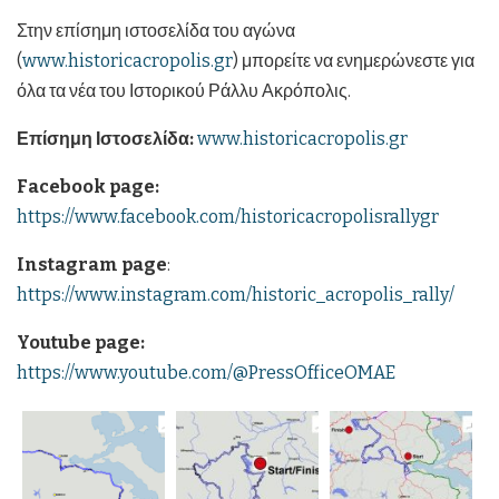
Στην επίσημη ιστοσελίδα του αγώνα
(
www.historicacropolis.gr
) μπορείτε να ενημερώνεστε για
όλα τα νέα του Ιστορικού Ράλλυ Ακρόπολις.
Επίσημη Ιστοσελίδα:
www.historicacropolis.gr
Facebook
page
:
https://www.facebook.com/historicacropolisrallygr
Instagram page
:
https://www.instagram.com/historic_acropolis_rally/
Youtube page:
https://www.youtube.com/@PressOfficeOMAE