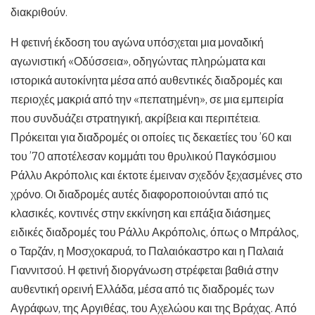
διακριθούν.
Η φετινή έκδοση του αγώνα υπόσχεται μια μοναδική
αγωνιστική «Οδύσσεια», οδηγώντας πληρώματα και
ιστορικά αυτοκίνητα μέσα από αυθεντικές διαδρομές και
περιοχές μακριά από την «πεπατημένη», σε μια εμπειρία
που συνδυάζει στρατηγική, ακρίβεια και περιπέτεια.
Πρόκειται για διαδρομές οι οποίες τις δεκαετίες του ’60 και
του ’70 αποτέλεσαν κομμάτι του θρυλικού Παγκόσμιου
Ράλλυ Ακρόπολις και έκτοτε έμειναν σχεδόν ξεχασμένες στο
χρόνο. Οι διαδρομές αυτές διαφοροποιούνται από τις
κλασικές, κοντινές στην εκκίνηση και επάξια διάσημες
ειδικές διαδρομές του Ράλλυ Ακρόπολις, όπως ο Μπράλος,
ο Ταρζάν, η Μοσχοκαρυά, το Παλαιόκαστρο και η Παλαιά
Γιαννιτσού. Η φετινή διοργάνωση στρέφεται βαθιά στην
αυθεντική ορεινή Ελλάδα, μέσα από τις διαδρομές των
Αγράφων, της Αργιθέας, του Αχελώου και της Βράχας. Από