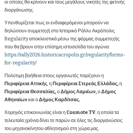
οι οποίες θα κρίνουν και τους μεγάλους νικητές της φετινής
διοργάνωσης.
Υπενθυμίζεται πως οι ενδιαφερόμενοι μπορούν να
δηλώσουν συμμετοχή στο Ιστορικό Ράλλυ Ακρόπολις
Regularity αποκλειστικά μέσω της φόρμας συμμετοχής
που θα βρουν στην επίσημη ιστοσελίδα του αγώνα:
https://rally2026.historicacropolis.gr/regularity/forms-
for-regularity/
Πολύτιμη βοήθεια στους οργανωτές παρέχουν η
Περιφέρεια Αττικής
, η
Περιφέρεια Στερεάς Ελλάδας,
η
Περιφέρεια Θεσσαλίας,
ο
Δήμος Λαμιέων,
ο
Δήμος
Αθηναίων
και ο
Δήμος Καρδίτσας.
Χορηγός επικοινωνίας είναι η
Cosmote
TV
, η οποία τα
τελευταία χρόνια δίνει το παρών σε όλες τις διοργανώσεις
του μηχανοκίνητου αθλητισμού στη χώρα μας.