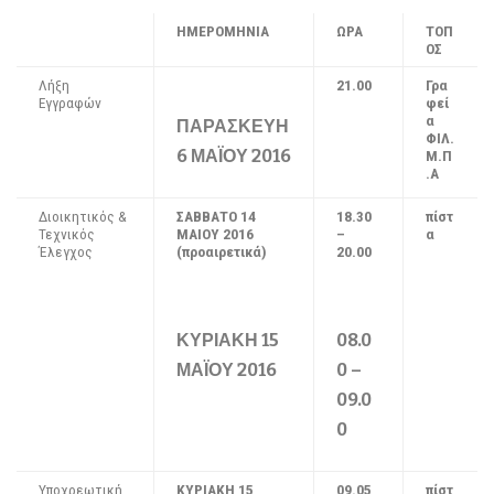
ΗΜΕΡΟΜΗΝΙΑ
ΩΡΑ
ΤΟΠ
ΟΣ
Λήξη
21.00
Γρα
Εγγραφών
φεί
α
ΠΑΡΑΣΚΕΥΗ
ΦΙΛ.
6 ΜΑΪΟΥ 2016
Μ.Π
.Α
Διοικητικός &
ΣΑΒΒΑΤΟ 14
18.30
πίστ
Τεχνικός
ΜΑΙΟΥ 2016
–
α
Έλεγχος
(προαιρετικά)
20.00
ΚΥΡΙΑΚΗ 15
08.0
ΜΑΪΟΥ 2016
0 –
09.0
0
Υποχρεωτική
ΚΥΡΙΑΚΗ 15
09.05
πίστ