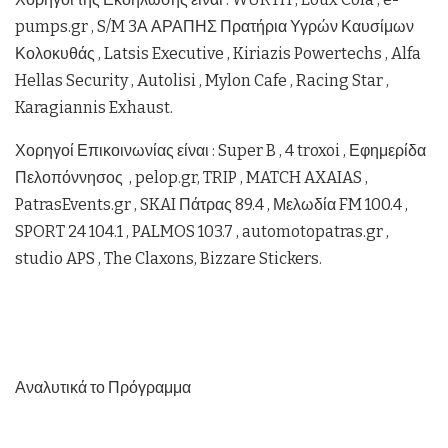
pumps.gr , S/M 3Α ΑΡΑΠΗΣ Πρατήρια Υγρών Καυσίμων
Κολοκυθάς , Latsis Executive , Kiriazis Powertechs , Alfa
Hellas Security , Autolisi , Mylon Cafe , Racing Star ,
Karagiannis Exhaust.
Χορηγοί Επικοινωνίας είναι : Super B , 4 troxoi , Εφημερίδα
Πελοπόννησος , pelop.gr, TRIP , MATCH AXAIAS ,
PatrasEvents.gr , SKAI Πάτρας 89.4 , Μελωδία FM 100.4 ,
SPORT 24 104.1 , PALMOS 103.7 , automotopatras.gr ,
studio APS , The Claxons, Bizzare Stickers.
Αναλυτικά το Πρόγραμμα