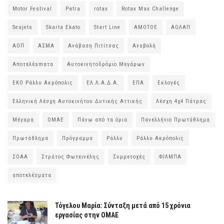
Motor Festival
Patra
rotax
Rotax Max Challenge
Seajets
Skarta Ekato
Start Line
ΑΜΟΤΟΕ
ΑΟΛΑΠ
ΑΟΠ
ΑΣΜΑ
Ανάβαση Πιτίτσας
Αναβολή
Αποτελέsmατα
Αυτοκινητοδρόμιο Μεγάρων
ΕΚΟ Ράλλυ Ακρόπολις
ΕΛ.Λ.Α.Δ.Α.
ΕΠΑ
Εκλογές
Ελληνική Λέσχη Αυτοκινήτου Δυτικής Αττικής
Λέσχη 4χ4 Πάτρας
Μέγαρα
ΟΜΑΕ
Πάνω από τα όρια
Πανελλήνιο Πρωτάθλημα
Πρωτάθλημα
Πρόγραμμα
Ράλλυ
Ράλλυ Ακρόπολις
ΣΟΑΑ
Στράτος Φωτεινέλης
Συμμετοχές
ΦΙΛΜΠΑ
αποτελέσματα
Τόγελου Μαρία: Σύνταξη μετά από 15 χρόνια
εργασίας στην ΟΜΑΕ