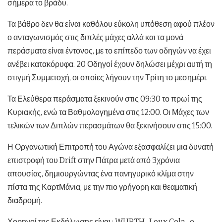
σήμερα το βράδυ.
Τα βάθρο δεν θα είναι καθόλου εύκολη υπόθεση αφού πλέον
ο ανταγωνισμός στις διπλές μάχες αλλά και τα μονά
περάσματα είναι έντονος, με το επίπεδο των οδηγών να έχει
ανέβει κατακόρυφα. 20 Οδηγοί έχουν δηλώσει μέχρι αυτή τη
στιγμή Συμμετοχή, οι οποίες λήγουν την Τρίτη το μεσημέρι.
Τα Ελεύθερα περάσματα ξεκινούν στις 09:30 το πρωί της
Κυριακής, ενώ τα Βαθμολογημένα στις 12:00. Οι Μάχες των
τελικών των Διπλών περασμάτων θα ξεκινήσουν στις 15:00.
Η Οργανωτική Επιτροπή του Αγώνα εξασφαλίζει μια δυνατή
επιστροφή του Drift στην Πάτρα μετά από 3χρόνια
απουσίας, δημιουργώντας ένα πανηγυρικό κλίμα στην
πίστα της ΚαρτΜάνια, με την πιο γρήγορη και θεαματική
διαδρομή.
Χορηγοί της Εκδήλωσης είναι : WURTH , Loux Cola , e-