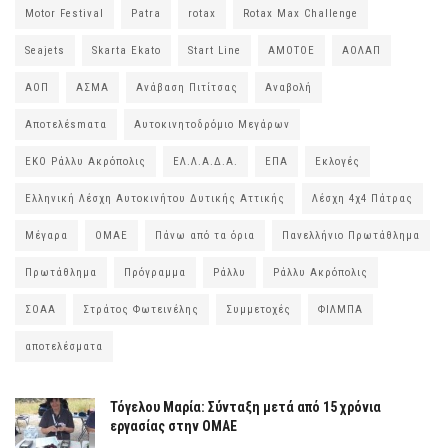
Motor Festival
Patra
rotax
Rotax Max Challenge
Seajets
Skarta Ekato
Start Line
ΑΜΟΤΟΕ
ΑΟΛΑΠ
ΑΟΠ
ΑΣΜΑ
Ανάβαση Πιτίτσας
Αναβολή
Αποτελέsmατα
Αυτοκινητοδρόμιο Μεγάρων
ΕΚΟ Ράλλυ Ακρόπολις
ΕΛ.Λ.Α.Δ.Α.
ΕΠΑ
Εκλογές
Ελληνική Λέσχη Αυτοκινήτου Δυτικής Αττικής
Λέσχη 4χ4 Πάτρας
Μέγαρα
ΟΜΑΕ
Πάνω από τα όρια
Πανελλήνιο Πρωτάθλημα
Πρωτάθλημα
Πρόγραμμα
Ράλλυ
Ράλλυ Ακρόπολις
ΣΟΑΑ
Στράτος Φωτεινέλης
Συμμετοχές
ΦΙΛΜΠΑ
αποτελέσματα
Τόγελου Μαρία: Σύνταξη μετά από 15 χρόνια
εργασίας στην ΟΜΑΕ