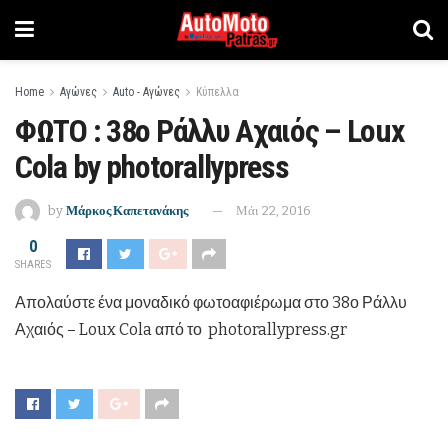
Home
Αγώνες
Auto - Αγώνες
Κύπελλα
ΦΩΤΟ : 38ο Ράλλυ Αχαιός – Loux
Cola by photorallypress
by
Μάρκος Καπετανάκης
Μάι 22, 2016
0
SHARES
Απολαύστε ένα μοναδικό φωτοαφιέρωμα στο 38ο Ράλλυ
Αχαιός – Loux Cola από το photorallypress.gr