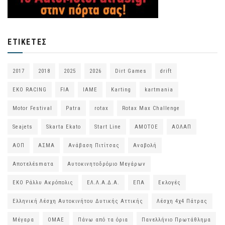
ΕΤΙΚΈΤΕΣ
2017
2018
2025
2026
Dirt Games
drift
EKO RACING
FIA
IAME
Karting
kartmania
Motor Festival
Patra
rotax
Rotax Max Challenge
Seajets
Skarta Ekato
Start Line
ΑΜΟΤΟΕ
ΑΟΛΑΠ
ΑΟΠ
ΑΣΜΑ
Ανάβαση Πιτίτσας
Αναβολή
Αποτελέsmατα
Αυτοκινητοδρόμιο Μεγάρων
ΕΚΟ Ράλλυ Ακρόπολις
ΕΛ.Λ.Α.Δ.Α.
ΕΠΑ
Εκλογές
Ελληνική Λέσχη Αυτοκινήτου Δυτικής Αττικής
Λέσχη 4χ4 Πάτρας
Μέγαρα
ΟΜΑΕ
Πάνω από τα όρια
Πανελλήνιο Πρωτάθλημα