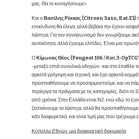
μας. Θα το κυνηγήσουμε».
Και ο
Βασίλης Ρέκκας (Citroen Saxo, Kat.E1)
τ
επικίνδυνη θα έλεγα, αλλά βέβαια την έχουν ασφαλί
λάστιχα. Για τον συναγωνισμό δεν γνωρίζουμε ακόμ
αυτοκίνητα, αλλά έχουμε ελπίδες. Είναι μια πρωτ
Ο
Κίμωνας Θέος (Peugeot 106 / Κατ.3-OpTCG
-μεταξύ επτά συνολικά οδηγών- και στο έπαθλο τ
αρκετά γρήγορη και τεχνική, και έχει αρκετά κομμά
προσπαθήσουμε να προσαρμοστούμε, και να πάμε 
περίεργα τα πράγματα με τις κατηγορίες, διότι το 
από χρόνια. Στην Ελλάδα είναι Ν2, ενώ εδώ το έχ
ζεσταίνουμε τα λάστιχα, αλλά θα προσπαθήσουμε 
κάτι διαφορετικό, και είναι τιμή μας που τρέχουμε 
Κύπελλο Εθνών: μια διαφορετική δοκιμασία