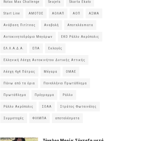
Rotax Max Challenge
Seajets
Skarta Ekato
Start Line
ΑΜΟΤΟΕ
ΑΟΛΑΠ
ΑΟΠ
ΑΣΜΑ
Ανάβαση Πιτίτσας
Αναβολή
Αποτελέsmατα
Αυτοκινητοδρόμιο Μεγάρων
ΕΚΟ Ράλλυ Ακρόπολις
ΕΛ.Λ.Α.Δ.Α.
ΕΠΑ
Εκλογές
Ελληνική Λέσχη Αυτοκινήτου Δυτικής Αττικής
Λέσχη 4χ4 Πάτρας
Μέγαρα
ΟΜΑΕ
Πάνω από τα όρια
Πανελλήνιο Πρωτάθλημα
Πρωτάθλημα
Πρόγραμμα
Ράλλυ
Ράλλυ Ακρόπολις
ΣΟΑΑ
Στράτος Φωτεινέλης
Συμμετοχές
ΦΙΛΜΠΑ
αποτελέσματα
Τόγελου Μαρία: Σύνταξη μετά