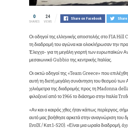
0
24
Share on Facebook
Share 
SHARES
VIEWS
Οι οδηγοί της ελληνικής αποστολής στο FIA Hil
τη διαδρομή του αγώνα και ολοκλήρωσαν την προετ
Έλεγχο- για τη μεγάλη γιορτή των ευρωπαϊκών Α
μεσαιωνικό Gubbio της κεντρικής Ιταλίας.
Οι οκτώ οδηγοί της «Team Greece» που επιλέχθ
αυτή τη διετή μεγάλη συνάντηση του θεσμού των 
χιλιόμετρα της διαδρομής προς τη Madonna dell
φιλοξενεί από το 1966 το διάσημο στην Ιταλία Trof
«Αν και ο καιρός χθες ήταν κάπως περίεργος, σήμ
αυτό μας βοήθησε αρκετά στην αναγνώριση του δ
EvoIX / Κατ.1-S20). «Είναι μια ωραία διαδρομή, ό