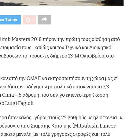
on Twitter
l Climb Masters 2018 πήραν την πρώτη τους αίσθηση από
οιμασία τους -καθώς και τον Τεχνικό και Διοικητικό
ναβάσεων, το προσεχές διήμερο 13-14 Οκτωβρίου, στο
ηκαν από την ΟΜΑΕ να εκπροσωπήσουν τη χώρα μας σ’
Αναβάσεων, οδήγησαν με πολιτικά αυτοκίνητα τα 3,3
a Cima – διαδρομή που σε λίγο εκτενέστερη έκδοση
eo Luigi Fagioli.
ερα ήταν καλός -γύρω στους 25 βαθμούς με ηλιοφάνεια- κι
ρόμου», είπε ο Σταμάτης Κατσίμης (Mitsubishi Lancer
χι αρκετά μεγάλη, με πολύ γρήγορες στροφές και πολύ