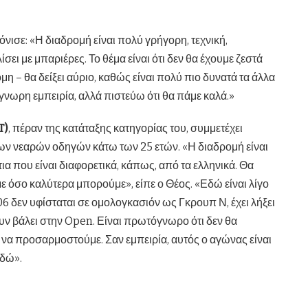
όνισε: «Η διαδρομή είναι πολύ γρήγορη, τεχνική,
σει με μπαριέρες. Το θέμα είναι ότι δεν θα έχουμε ζεστά
η – θα δείξει αύριο, καθώς είναι πολύ πιο δυνατά τα άλλα
όγνωρη εμπειρία, αλλά πιστεύω ότι θα πάμε καλά.»
T)
, πέραν της κατάταξης κατηγορίας του, συμμετέχει
ων νεαρών οδηγών κάτω των 25 ετών. «Η διαδρομή είναι
τια που είναι διαφορετικά, κάπως, από τα ελληνικά. Θα
όσο καλύτερα μπορούμε», είπε ο Θέος. «Εδώ είναι λίγο
106 δεν υφίσταται σε ομολογκασιόν ως Γκρουπ Ν, έχει λήξει
ουν βάλει στην Open. Είναι πρωτόγνωρο ότι δεν θα
να προσαρμοστούμε. Σαν εμπειρία, αυτός ο αγώνας είναι
εδώ».