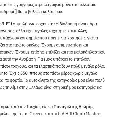
νητο στις γρήγορες στροφές, αφού μόνο στο τελευταίο
διαδρομή] θα το βολέψει καλύτερα».
.3-Ε1)
συμπλήρωσε σχετικά: «Η διαδρομή είναι πάρα
ιόνυσος, αλλά έχει μεγάλες ταχύτητες και πολλές
 υπάρχουν και σημεία που πρέπει να ‘κρατήσεις’ για να
είξει στο πρώτο σκέλος. Έχουμε αντιμετωπίσει και
ικών. Έχουμε, επίσης, επιλέξει και πιο μαλακά ελαστικά,
ια αυτή την Ανάβαση. Για εμάς υπάρχει το επιπλέον
 πίσω τροχούς, και τα ελαστικά παίζουν πολύ μεγάλο ρόλο,
ίνητο. Έχεις 550 ίππους στο πίσω μέρος χωρίς μεγάλο
 και το φορτίο. Τα αυτοκίνητα της κατηγορίας μου είναι πολύ
 τη λέμε στην Ελλάδα, είναι στη δική μου κατηγορία, και
 και από την Τσεχία«, είπε ο
Παναγιώτης Λιώρης
 μέλος της Team Greece και στο FIA Hill Climb Masters