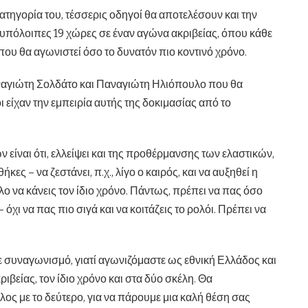
τηγορία του, τέσσερις οδηγοί θα αποτελέσουν και την
 υπόλοιπες 19 χώρες σε έναν αγώνα ακριβείας, όπου κάθε
που θα αγωνιστεί όσο το δυνατόν πιο κοντινό χρόνο.
ναγιώτη Σολδάτο και Παναγιώτη Ηλιόπουλο που θα
 είχαν την εμπειρία αυτής της δοκιμασίας από το
 είναι ότι, ελλείψει και της προθέρμανσης των ελαστικών,
ες – να ζεστάνει, π.χ., λίγο ο καιρός, και να αυξηθεί η
ολο να κάνεις τον ίδιο χρόνο. Πάντως, πρέπει να πας όσο
 όχι να πας πιο σιγά και να κοιτάζεις το ρολόι. Πρέπει να
 συναγωνισμό, γιατί αγωνιζόμαστε ως εθνική Ελλάδος και
ιβείας, τον ίδιο χρόνο και στα δύο σκέλη. Θα
ς με το δεύτερο, για να πάρουμε μια καλή θέση σας