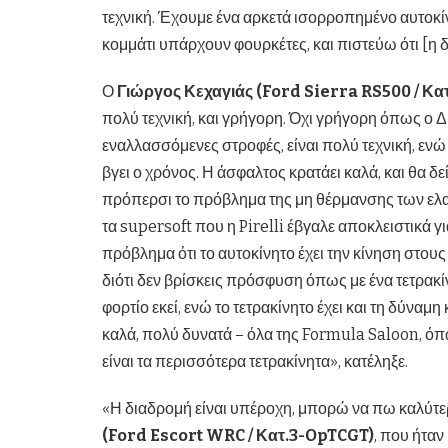
τεχνική. Έχουμε ένα αρκετά ισορροπημένο αυτοκί
κομμάτι υπάρχουν φουρκέτες, και πιστεύω ότι [η 
Ο
Γιώργος Κεχαγιάς (Ford Sierra RS500 / Κατ
πολύ τεχνική, και γρήγορη. Όχι γρήγορη όπως ο Δ
εναλλασσόμενες στροφές, είναι πολύ τεχνική, ενώ
βγει ο χρόνος. Η άσφαλτος κρατάει καλά, και θα δ
πρόπερσι το πρόβλημα της μη θέρμανσης των ελαστ
τα supersoft που η Pirelli έβγαλε αποκλειστικά γ
πρόβλημα ότι το αυτοκίνητο έχει την κίνηση στους
διότι δεν βρίσκεις πρόσφυση όπως με ένα τετρακ
φορτίο εκεί, ενώ το τετρακίνητο έχει και τη δύναμη
καλά, πολύ δυνατά – όλα της Formula Saloon, όπως
είναι τα περισσότερα τετρακίνητα», κατέληξε.
«Η διαδρομή είναι υπέροχη, μπορώ να πω καλύτερη
(Ford Escort WRC / Κατ.3-OpTCGT)
, που ήταν