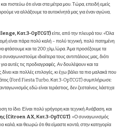
και πιστεύω ότι είναι στα μέτρα μου. Τώρα, επειδή εμείς
ορούμε να αλλάξουμε τα αυτοκίνητά μας για έναν αγώνα,
llenge, Κατ.3-OpTCGT)
είπε, από την πλευρά του: «Όλα
δρομή είναι πάρα πολύ καλή – πολύ τεχνική, πολύ πατημένη
ί να φτάσουμε και τα 200 χλμ./ώρα. Άμα προσέξουμε τα
α συναγωνιστούμε ιδιαίτερα τους αντιπάλους μας, διότι
 για αυτές τις προδιαγραφές. Αν δουλέψουν και τα
ς δίνει και πολλές επιλογές, κι έχω βάλει τα πιο μαλακά που
λδάτος (Ford Fiesta Turbo, Κατ.3-OpTCGT) συμπλήρωσε:
νταγωνισμός εδώ είναι τεράστιος, δεν ζεσταίνεις λάστιχα
η το ίδιο. Είναι πολύ γρήγορη και τεχνική Ανάβαση, και
ς (Citroen AX, Κατ.3-OpTCGT)
. «Ο συναγωνισμός
ιο καλά, και θεωρώ ότι θα είμαστε κοντά, στην κατηγορία