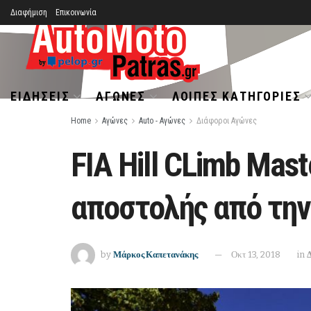
Διαφήμιση
Επικοινωνία
ΕΙΔΉΣΕΙΣ
ΑΓΏΝΕΣ
ΛΟΙΠΈΣ ΚΑΤΗΓΟΡΊΕΣ
Home
Αγώνες
Auto - Αγώνες
Διάφοροι Αγώνες
FIA Hill CLimb Mas
αποστολής από την
by
Μάρκος Καπετανάκης
Οκτ 13, 2018
in