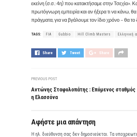
εκείνη (σ.σ.: 4η) που κατακτήσαμε στην Τσεχία». 
πρωτόγνωρη εμπειρία και αν ήξερα τι να κάνω, θ
πράγματα, για να βγάλουμε τον ίδιο χρόνο – θα το
TAGS:
FIA
Gubbio
Hill Climb Masters
Ελληνική 
Share
Tweet
Share
PREVIOUS POST
Αντώνης Σταφυλοπάτης : Επόμενος σταθμός
η Ελασσόνα
Αφήστε μια απάντηση
Η ηλ. διεύθυνση σας δεν δημοσιεύεται.
Τα υποχρεωτι