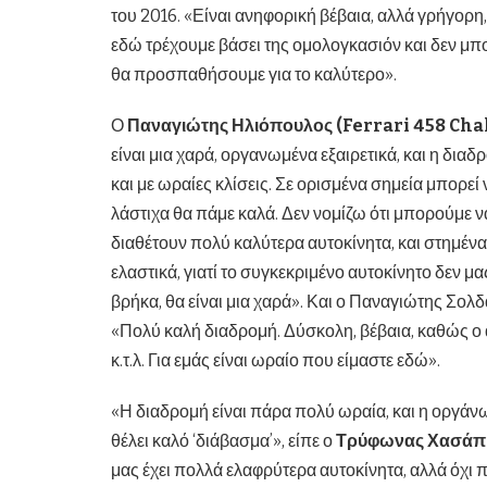
του 2016. «Είναι ανηφορική βέβαια, αλλά γρήγορη, 
εδώ τρέχουμε βάσει της ομολογκασιόν και δεν μπ
θα προσπαθήσουμε για το καλύτερο».
Ο
Παναγιώτης Ηλιόπουλος (Ferrari 458 Cha
είναι μια χαρά, οργανωμένα εξαιρετικά, και η δια
και με ωραίες κλίσεις. Σε ορισμένα σημεία μπορε
λάστιχα θα πάμε καλά. Δεν νομίζω ότι μπορούμε ν
διαθέτουν πολύ καλύτερα αυτοκίνητα, και στημένα
ελαστικά, γιατί το συγκεκριμένο αυτοκίνητο δεν μα
βρήκα, θα είναι μια χαρά». Και ο Παναγιώτης Σο
«Πολύ καλή διαδρομή. Δύσκολη, βέβαια, καθώς ο α
κ.τ.λ. Για εμάς είναι ωραίο που είμαστε εδώ».
«Η διαδρομή είναι πάρα πολύ ωραία, και η οργάνωσ
θέλει καλό ‘διάβασμα’», είπε ο
Τρύφωνας Χασάπη
μας έχει πολλά ελαφρύτερα αυτοκίνητα, αλλά όχι π