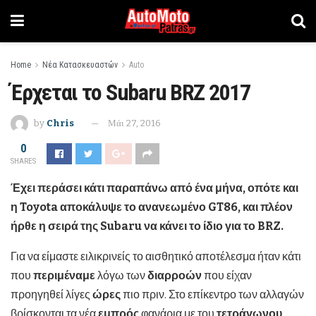
Home
Νέα Κατασκευαστών
Auto
Έρχεται το Subaru BRZ 2017
by
Chris
Μάι 27, 2016
0
SHARES
Έχει περάσει κάτι παραπάνω από ένα μήνα, οπότε και
η
Toyota
αποκάλυψε το ανανεωμένο
GT
86, και πλέον
ήρθε η σειρά της
Subaru
να κάνει το ίδιο για το
BRZ
.
Για να είμαστε ειλικρινείς το αισθητικό αποτέλεσμα ήταν κάτι
που
περιμέναμε
λόγω των
διαρροών
που είχαν
προηγηθεί λίγες
ώρες
πιο πριν. Στο επίκεντρο των αλλαγών
βρίσκονται τα νέα
εμπρός
φανάρια με του
τετράγωνου