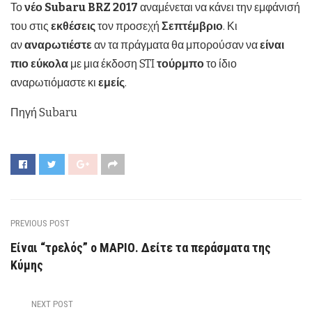
Το
νέο
Subaru
BRZ
2017
αναμένεται να κάνει την εμφάνισή
του στις
εκθέσεις
τον προσεχή
Σεπτέμβριο
. Κι
αν
αναρωτιέστε
αν τα πράγματα θα μπορούσαν να
είναι
πιο εύκολα
με μια έκδοση STI
τούρμπο
το ίδιο
αναρωτιόμαστε κι
εμείς
.
Πηγή Subaru
PREVIOUS POST
Είναι “τρελός” ο ΜΑΡΙΟ. Δείτε τα περάσματα της
Κύμης
NEXT POST