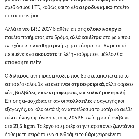
σχεδιασμού LED, καθώς και το νέο
αεροδυναμικό
πακέτο
του αυτοκινήτου.
Αλλά το νέο BRZ 2017 διαθέτει επίσης
ολοκαίνουργιο
πακέτο πατήματος στο δρόμο, αλλά και
έξτρα
στοιχεία που
ενισχύουν την
καθημερινή
χρηστικότητά του. Αν με αυτό
περιμένετε να
ακούσετε
τη λέξη «τούρμπο», μάλλον θα
απογοητευτείτε
.
Ο
δίλιτρος
κινητήρας
μπόξερ
που βρίσκεται κάτω από το
καπό εξακολουθεί να αναπνέει
ατμοσφαιρικά
, αλλά φόρεσε
νέες
βαλβίδες
,
εκκεντροφόρους
και
κυλινδροκεφαλή
.
Επίσης ανασχεδιάστηκαν οι
πολλαπλές
εισαγωγής και
εξαγωγής, και όλα αυτά είχαν αποτέλεσμα το μοτέρ να ανέβει
πέντε
άλογα, φτάνοντας τους
205
PS
, ενώ η ροπή ανέβηκε
στα
21,5
kgm
. To έργο του μοτέρ στην παραπάνω
ζωντάνια
ήρθε με τη σειρά του να συνδράμει το
6άρι
χειροκίνητο