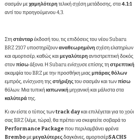
σασμάν με
χαμηλότερη
τελική σχέση μετάδοσης, στα
4.1:1
αντί του προηγούμενου 4,3.
Στη
στάνταρ
έκδοσή του, τις επιδόσεις του νέου Subaru
BRZ 2107 υποστηρίζουν
αναθεωρημένη
σχέση ελατηρίων
και αμορτισέρ, καθώς και
μεγαλύτερη
αντιστρεπτική δοκός
στον
πίσω
άξονα. Η Subaru ενίσχυσε επίσης τη
στρεπτική
ακαμψία του BRZ με την προσθήκη μιας
μπάρας θόλων
εμπρός, ενίσχυση της
στήριξης
του σασμάν και των
πίσω
θόλων. Μια τυπική
ιαπωνική
μηχανική και μάλιστα στα
καλύτερά
της.
Κι αν είστε ο τύπος των
track
day
και επιλέγεται για το χούι
σας BRZ (λέμε, τώρα), θα πρέπει να σκεφτείτε σοβαρά το
Performance
Package
που περιλαμβάνει φρένα
Brembo
με
μεγαλύτερες
δαγκάνες, αμορτισέρ
SACHS