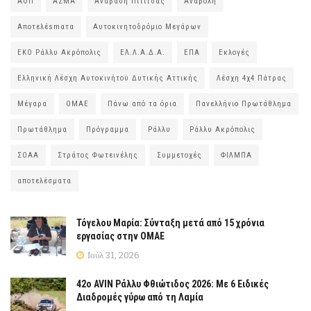
ΑΟΠ
ΑΣΜΑ
Ανάβαση Πιτίτσας
Αναβολή
Αποτελέsmατα
Αυτοκινητοδρόμιο Μεγάρων
ΕΚΟ Ράλλυ Ακρόπολις
ΕΛ.Λ.Α.Δ.Α.
ΕΠΑ
Εκλογές
Ελληνική Λέσχη Αυτοκινήτου Δυτικής Αττικής
Λέσχη 4χ4 Πάτρας
Μέγαρα
ΟΜΑΕ
Πάνω από τα όρια
Πανελλήνιο Πρωτάθλημα
Πρωτάθλημα
Πρόγραμμα
Ράλλυ
Ράλλυ Ακρόπολις
ΣΟΑΑ
Στράτος Φωτεινέλης
Συμμετοχές
ΦΙΛΜΠΑ
αποτελέσματα
Τόγελου Μαρία: Σύνταξη μετά από 15 χρόνια
εργασίας στην ΟΜΑΕ
Ιούλ 31, 2026
42ο AVIN Ράλλυ Φθιώτιδος 2026: Με 6 Ειδικές
Διαδρομές γύρω από τη Λαμία