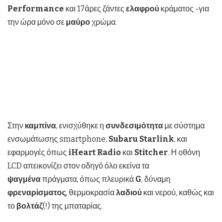
Performance
και 17άρες ζάντες
ελαφρού
κράματος -για
την ώρα μόνο σε
μαύρο
χρώμα.
Στην
καμπίνα
, ενισχύθηκε η
συνδεσιμότητα
με σύστημα
ενσωμάτωσης smartphone,
Subaru
Starlink
, και
εφαρμογές όπως
iHeart
Radio
και
Stitcher
. Η οθόνη
LCD απεικονίζει στον οδηγό όλο εκείνα τα
ψαγμένα
πράγματα, όπως πλευρικά
G
, δύναμη
φρεναρίσματος
, θερμοκρασία
λαδιού
και νερού, καθώς και
το
βολτάζ
(!) της μπαταρίας.