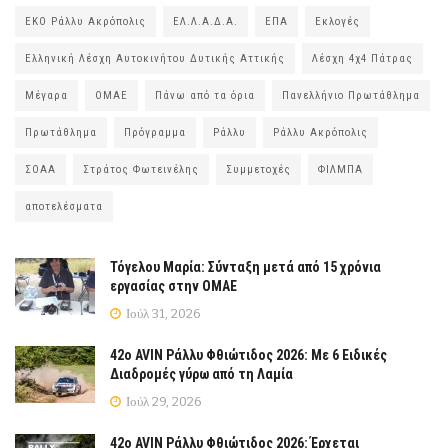
ΕΚΟ Ράλλυ Ακρόπολις
ΕΛ.Λ.Α.Δ.Α.
ΕΠΑ
Εκλογές
Ελληνική Λέσχη Αυτοκινήτου Δυτικής Αττικής
Λέσχη 4χ4 Πάτρας
Μέγαρα
ΟΜΑΕ
Πάνω από τα όρια
Πανελλήνιο Πρωτάθλημα
Πρωτάθλημα
Πρόγραμμα
Ράλλυ
Ράλλυ Ακρόπολις
ΣΟΑΑ
Στράτος Φωτεινέλης
Συμμετοχές
ΦΙΛΜΠΑ
αποτελέσματα
Τόγελου Μαρία: Σύνταξη μετά από 15 χρόνια
εργασίας στην ΟΜΑΕ
Ιούλ 31, 2026
42ο AVIN Ράλλυ Φθιώτιδος 2026: Με 6 Ειδικές
Διαδρομές γύρω από τη Λαμία
Ιούλ 29, 2026
42ο AVIN Ράλλυ Φθιώτιδος 2026: Έρχεται