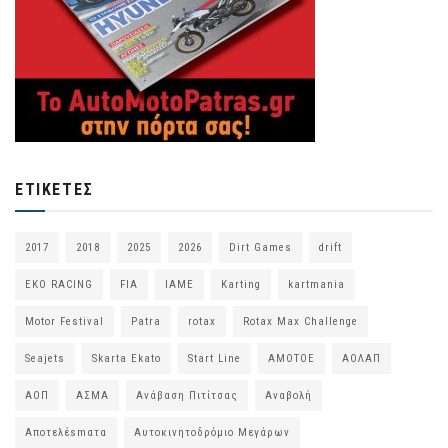
ΕΤΙΚΈΤΕΣ
2017
2018
2025
2026
Dirt Games
drift
EKO RACING
FIA
IAME
Karting
kartmania
Motor Festival
Patra
rotax
Rotax Max Challenge
Seajets
Skarta Ekato
Start Line
ΑΜΟΤΟΕ
ΑΟΛΑΠ
ΑΟΠ
ΑΣΜΑ
Ανάβαση Πιτίτσας
Αναβολή
Αποτελέsmατα
Αυτοκινητοδρόμιο Μεγάρων