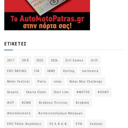
ΕΤΙΚΈΤΕΣ
2017
2018
2025
2026
Dirt Games
drift
EKO RACING
FIA
IAME
Karting
kartmania
Motor Festival
Patra
rotax
Rotax Max Challenge
Seajets
Skarta Ekato
Start Line
ΑΜΟΤΟΕ
ΑΟΛΑΠ
ΑΟΠ
ΑΣΜΑ
Ανάβαση Πιτίτσας
Αναβολή
Αποτελέsmατα
Αυτοκινητοδρόμιο Μεγάρων
ΕΚΟ Ράλλυ Ακρόπολις
ΕΛ.Λ.Α.Δ.Α.
ΕΠΑ
Εκλογές