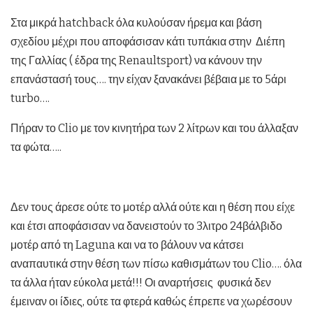
Στα μικρά hatchback όλα κυλούσαν ήρεμα και βάση
σχεδίου μέχρι που αποφάσισαν κάτι τυπάκια στην Διέπη
της Γαλλίας ( έδρα της Renaultsport) να κάνουν την
επανάστασή τους…. την είχαν ξανακάνει βέβαια με το 5άρι
turbo….
Πήραν το Clio με τον κινητήρα των 2 λίτρων και του άλλαξαν
τα φώτα…..
Δεν τους άρεσε ούτε το μοτέρ αλλά ούτε και η θέση που είχε
και έτσι αποφάσισαν να δανειστούν το 3λιτρο 24βάλβιδο
μοτέρ από τη Laguna και να το βάλουν να κάτσει
αναπαυτικά στην θέση των πίσω καθισμάτων του Clio…. όλα
τα άλλα ήταν εύκολα μετά!!! Οι αναρτήσεις φυσικά δεν
έμειναν οι ίδιες, ούτε τα φτερά καθώς έπρεπε να χωρέσουν