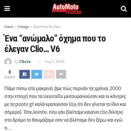
Home
Vintage
Blast from the Past
Ένα “ανώμαλο” όχημα που το
έλεγαν Clio… V6
by
Chris
Απρ 5, 2016
0
SHARES
Πάμε πίσω στο μακρινό, βρε πώς περνάν τα χρόνια, 2000
στην εποχή που τα saxoralla μεσουρανούσαν και οι κόντρες
με τα punto gt καλά κρατούσαν (όχι ότι δεν γίνεται το ίδιο και
σήμερα). Τότε,λοιπόν, που εάν βλέπαμε κανένα clio δίλιτρο
στο δρόμο το θαυμάζαμε σαν να βλέπαμε δεν ξέρω και εγώ
τι….