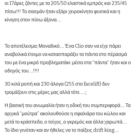
οι 17άρες ζάντες με τα 205/50 ελαστικά εμπρός και 235/45
πίσω!!! Το σασμάν ήταν εξάρι χειροκίνητο φυσικά και η
κίνηση στον πίσω άξονα….
Το αποτέλεσμα; Μοναδικό…. Ένα Clio σαν να είχε πάρει
αναβολικά έτοιμο να κατασπαράξει τα πάντα στο πέρασμά
του με ένα μικρό προβληματάκι: μέσα στα “πάντα” ήταν και ο
οδηγός του….!!!!
30 κιλά ροπή και 230 άλογα (255 στο facelift) δεν
τρομάζουν στις μέρες μας αλλά τότε…. ;;
Η βασική του ανωμαλία ήταν η οδική του συμπεριφορά…. Τα
αρχικά “μούτρα” ακολουθούσε η σφαλιάρα του κώλου και
μετά το κράσπεδο, ο τοίχος ,ο γκρεμός και άλλα χαρωπά….
Το ίδιο γινόταν και αν ήθελες να το παίξεις drift king….